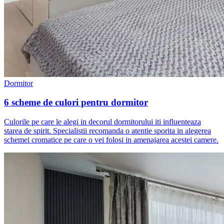
Dormitor
6 scheme de culori pentru dormitor
Culorile pe care le alegi in decorul dormitorului iti influenteaza
starea de spirit. Specialistii recomanda o atentie sporita in alegerea
schemei cromatice pe care o vei folosi in amenajarea acestei camere.