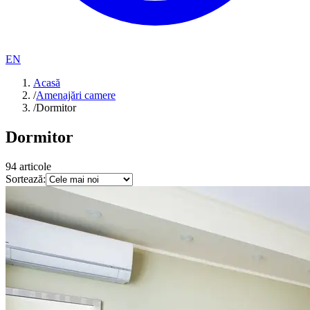
EN
Acasă
/
Amenajări camere
/
Dormitor
Dormitor
94
articole
Sortează: