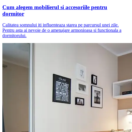
Cum alegem mobilierul si accesoriile pentru
dormitor
Calitatea somnului iti influenteaza starea pe parcursul unei zile.
Pentru asta ai nevoie de o amenajare armonioasa si functionala a
dormitorului.