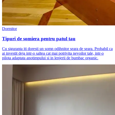
Dormitor
Tipuri de somiera pentru patul tau
Cu siguranta iti doresti un somn odihnitor seara de seara. Probabil ca
ai investit deja intr-o saltea cat mai potrivita nevoilor tale, intr-o
pilota adaptata anotimpului si in lenjerii de bumbac organic.