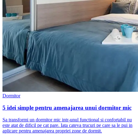
Dormitor
5 idei simple pentru amenajarea unui dormitor mic
Sa transformi un dormitor mic intr-unul functional si confortabil nu
este atat de dificil pe cat pare. Iata cateva trucuri pe care sa le pui in
aplicare pentru amenajarea propriei zone de dormit.