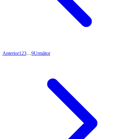
Anterior
1
2
3
…
9
Următor