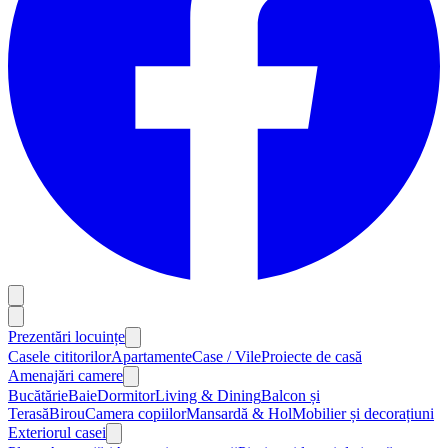
Prezentări locuințe
Casele cititorilor
Apartamente
Case / Vile
Proiecte de casă
Amenajări camere
Bucătărie
Baie
Dormitor
Living & Dining
Balcon și
Terasă
Birou
Camera copiilor
Mansardă & Hol
Mobilier și decorațiuni
Exteriorul casei