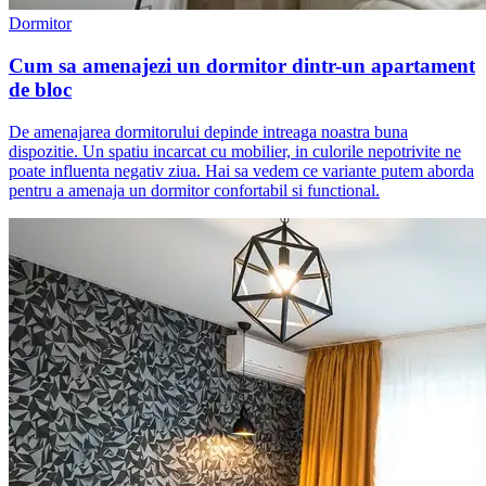
Dormitor
Cum sa amenajezi un dormitor dintr-un apartament
de bloc
De amenajarea dormitorului depinde intreaga noastra buna
dispozitie. Un spatiu incarcat cu mobilier, in culorile nepotrivite ne
poate influenta negativ ziua. Hai sa vedem ce variante putem aborda
pentru a amenaja un dormitor confortabil si functional.