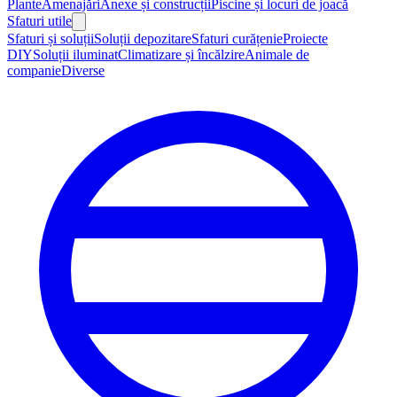
Plante
Amenajări
Anexe și construcții
Piscine și locuri de joacă
Sfaturi utile
Sfaturi și soluții
Soluții depozitare
Sfaturi curățenie
Proiecte
DIY
Soluții iluminat
Climatizare și încălzire
Animale de
companie
Diverse