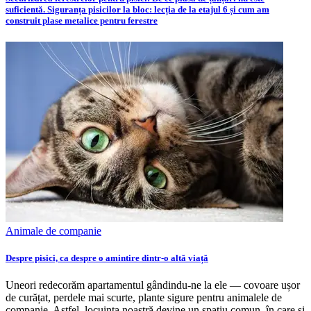
suficientă. Siguranța pisicilor la bloc: lecția de la etajul 6 și cum am
construit plase metalice pentru ferestre
Animale de companie
Despre pisici, ca despre o amintire dintr-o altă viață
Uneori redecorăm apartamentul gândindu-ne la ele — covoare ușor
de curățat, perdele mai scurte, plante sigure pentru animalele de
companie. Astfel, locuința noastră devine un spațiu comun, în care și