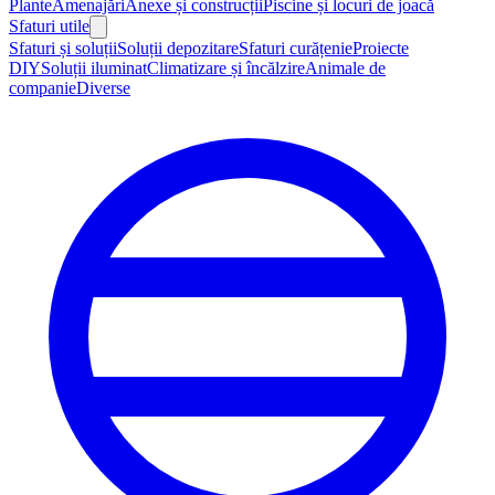
Plante
Amenajări
Anexe și construcții
Piscine și locuri de joacă
Sfaturi utile
Sfaturi și soluții
Soluții depozitare
Sfaturi curățenie
Proiecte
DIY
Soluții iluminat
Climatizare și încălzire
Animale de
companie
Diverse