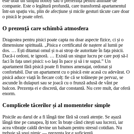
este doar un simplu hobby sau o preferință pentru animale de
companie. Este o legătură profundă, care transformă apartamentul
într-un spațiu viu, plin de afecțiune și micile gesturi tăcute care doar
o pisică le poate oferi.
O prezență care schimbă atmosfera
Dragostea pentru pisici poate capta nu doar aspecte fizice, ci și o
dimensiune spirituală. „Pisica e certificatul de naștere al lumii pe
dos. … Ești ditamai omul și n-ai strop de autoritate în fața pisicii.
Dacă-i ordoni, te ignoră. … Există un singur lucru pe care poți să-l
faci în fața unei pisici: s‑o lași în pace și să i te supui.” Un
apartament fără pisică poate fi frumos amenajat, ordonat și
confortabil. Dar un apartament cu o pisică este acasă cu adevărat. O
pisică aduce viață în fiecare colț: fie că se tolănește pe pervaz, se
ascunde în dulapuri sau se joacă cu o frunză adusă de vânt pe
balcon. Prezența ei e discretă, dar constantă. Nu cere mult, dar oferă
enorm.
Complicele tăcerilor și al momentelor simple
Pisicile au darul de a fi lângă tine fără să ceară atenție. Se așază
lângă tine pe canapea, îți torc în brațe când citești sau lucrezi, iar
acea vibrație caldă devine un balsam pentru stresul cotidian. Nu
trebuie să spui nimic — prezența lor e suficientă.