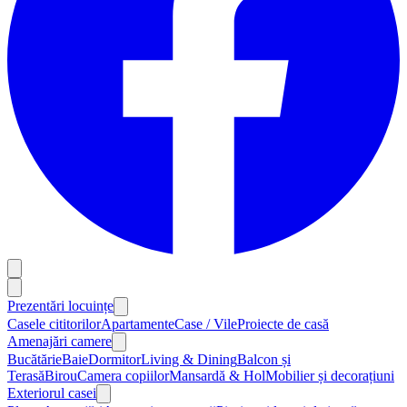
Prezentări locuințe
Casele cititorilor
Apartamente
Case / Vile
Proiecte de casă
Amenajări camere
Bucătărie
Baie
Dormitor
Living & Dining
Balcon și
Terasă
Birou
Camera copiilor
Mansardă & Hol
Mobilier și decorațiuni
Exteriorul casei