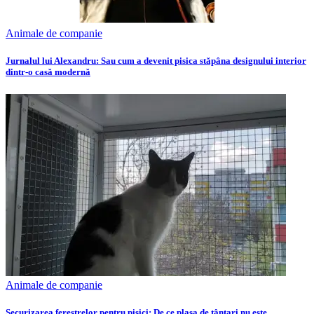
Animale de companie
Jurnalul lui Alexandru: Sau cum a devenit pisica stăpâna designului interior
dintr-o casă modernă
Animale de companie
Securizarea ferestrelor pentru pisici: De ce plasa de țânțari nu este