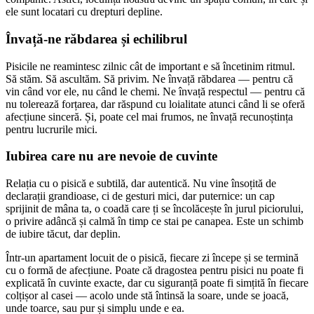
ele sunt locatari cu drepturi depline.
Învață-ne răbdarea și echilibrul
Pisicile ne reamintesc zilnic cât de important e să încetinim ritmul.
Să stăm. Să ascultăm. Să privim. Ne învață răbdarea — pentru că
vin când vor ele, nu când le chemi. Ne învață respectul — pentru că
nu tolerează forțarea, dar răspund cu loialitate atunci când li se oferă
afecțiune sinceră. Și, poate cel mai frumos, ne învață recunoștința
pentru lucrurile mici.
Iubirea care nu are nevoie de cuvinte
Relația cu o pisică e subtilă, dar autentică. Nu vine însoțită de
declarații grandioase, ci de gesturi mici, dar puternice: un cap
sprijinit de mâna ta, o coadă care ți se încolăcește în jurul piciorului,
o privire adâncă și calmă în timp ce stai pe canapea. Este un schimb
de iubire tăcut, dar deplin.
Într-un apartament locuit de o pisică, fiecare zi începe și se termină
cu o formă de afecțiune. Poate că dragostea pentru pisici nu poate fi
explicată în cuvinte exacte, dar cu siguranță poate fi simțită în fiecare
colțișor al casei — acolo unde stă întinsă la soare, unde se joacă,
unde toarce, sau pur și simplu unde e ea.