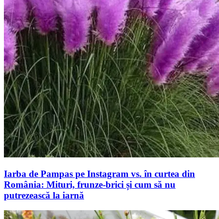
Iarba de Pampas pe Instagram vs. în curtea din
România: Mituri, frunze-brici și cum să nu
putrezească la iarnă