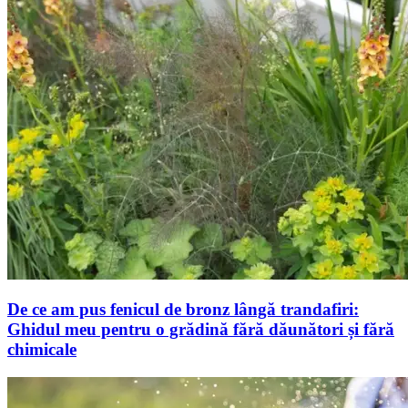
De ce am pus fenicul de bronz lângă trandafiri:
Ghidul meu pentru o grădină fără dăunători și fără
chimicale