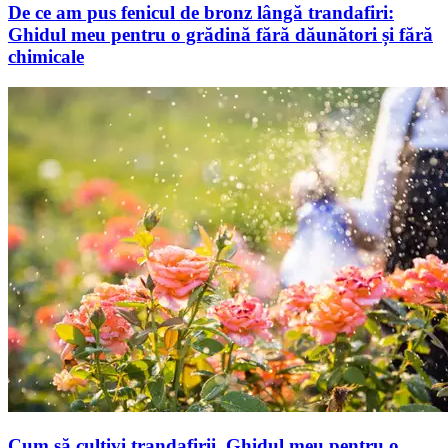
De ce am pus fenicul de bronz lângă trandafiri:
Ghidul meu pentru o grădină fără dăunători și fără
chimicale
Cum să cultivi trandafirii. Ghidul meu pentru o