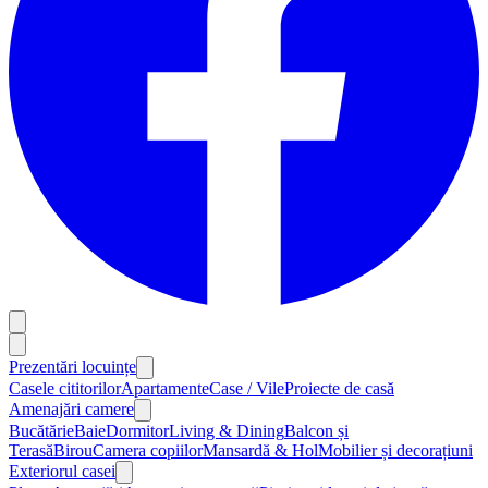
Prezentări locuințe
Casele cititorilor
Apartamente
Case / Vile
Proiecte de casă
Amenajări camere
Bucătărie
Baie
Dormitor
Living & Dining
Balcon și
Terasă
Birou
Camera copiilor
Mansardă & Hol
Mobilier și decorațiuni
Exteriorul casei