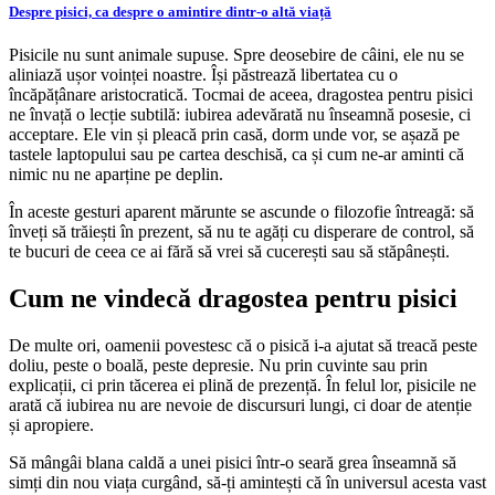
Despre pisici, ca despre o amintire dintr-o altă viață
Pisicile nu sunt animale supuse. Spre deosebire de câini, ele nu se
aliniază ușor voinței noastre. Își păstrează libertatea cu o
încăpățânare aristocratică. Tocmai de aceea, dragostea pentru pisici
ne învață o lecție subtilă: iubirea adevărată nu înseamnă posesie, ci
acceptare. Ele vin și pleacă prin casă, dorm unde vor, se așază pe
tastele laptopului sau pe cartea deschisă, ca și cum ne-ar aminti că
nimic nu ne aparține pe deplin.
În aceste gesturi aparent mărunte se ascunde o filozofie întreagă: să
înveți să trăiești în prezent, să nu te agăți cu disperare de control, să
te bucuri de ceea ce ai fără să vrei să cucerești sau să stăpânești.
Cum ne vindecă dragostea pentru pisici
De multe ori, oamenii povestesc că o pisică i-a ajutat să treacă peste
doliu, peste o boală, peste depresie. Nu prin cuvinte sau prin
explicații, ci prin tăcerea ei plină de prezență. În felul lor, pisicile ne
arată că iubirea nu are nevoie de discursuri lungi, ci doar de atenție
și apropiere.
Să mângâi blana caldă a unei pisici într-o seară grea înseamnă să
simți din nou viața curgând, să-ți amintești că în universul acesta vast