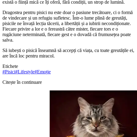
există o ființă mică ce îți oferă, fără condiții, un strop de lumină.
Dragostea pentru pisici nu este doar o pasiune trecătoare, ci o formă
de vindecare și un refugiu sufletesc. Într-o lume plină de greutăți,
pisicile ne învață lecția tăcerii, a libertății și a iubirii necondiționate.
Fiecare privire a lor e o fereastră către mister, fiecare tors e o
rugăciune neterminată, fiecare gest e o dovadă că frumusețea poate
salva.
Să iubești o pisică înseamnă să accepți că viața, cu toate greutățile ei,
are încă loc pentru miracol.
Etichete
#
Pisici
#
Lifestyle
#
Emoție
Citește în continuare