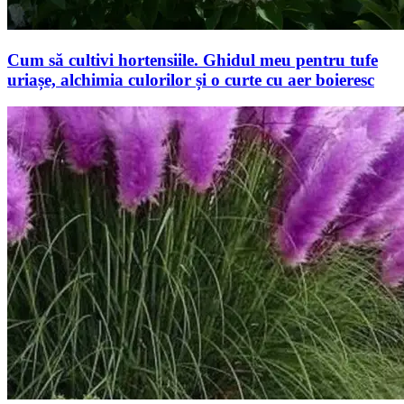
Cum să cultivi hortensiile. Ghidul meu pentru tufe
uriașe, alchimia culorilor și o curte cu aer boieresc