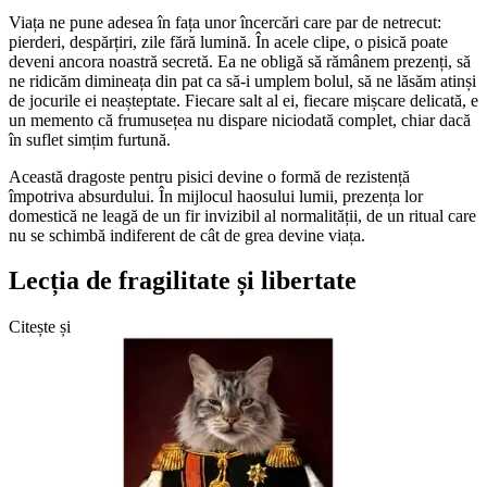
Viața ne pune adesea în fața unor încercări care par de netrecut:
pierderi, despărțiri, zile fără lumină. În acele clipe, o pisică poate
deveni ancora noastră secretă. Ea ne obligă să rămânem prezenți, să
ne ridicăm dimineața din pat ca să-i umplem bolul, să ne lăsăm atinși
de jocurile ei neașteptate. Fiecare salt al ei, fiecare mișcare delicată, e
un memento că frumusețea nu dispare niciodată complet, chiar dacă
în suflet simțim furtună.
Această dragoste pentru pisici devine o formă de rezistență
împotriva absurdului. În mijlocul haosului lumii, prezența lor
domestică ne leagă de un fir invizibil al normalității, de un ritual care
nu se schimbă indiferent de cât de grea devine viața.
Lecția de fragilitate și libertate
Citește și