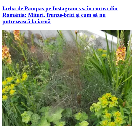
Iarba de Pampas pe Instagram vs. în curtea din
România: Mituri, frunze-brici și cum să nu
putrezească la iarnă