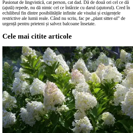
Pasionat de lingvistică, cat person, cat dad. Dă de două ori cel ce dă
(ajută) repede, nu dă nimic cel ce întârzie cu darul (ajutorul). Cred în
echilibrul fin dintre posibilitățile infinite ale visului și exigențele
restrictive ale lumii reale. Când nu scriu, fac pe „plant sitter-ul” de
urgență pentru prieteni și salvez balcoane însetate.
Cele mai citite articole