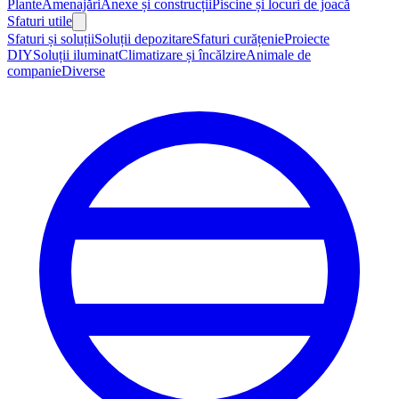
Plante
Amenajări
Anexe și construcții
Piscine și locuri de joacă
Sfaturi utile
Sfaturi și soluții
Soluții depozitare
Sfaturi curățenie
Proiecte
DIY
Soluții iluminat
Climatizare și încălzire
Animale de
companie
Diverse