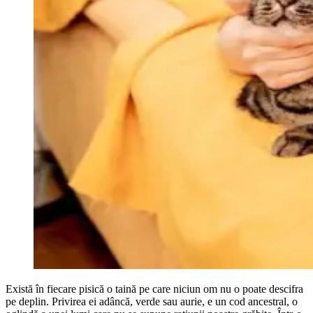
Există în fiecare pisică o taină pe care niciun om nu o poate descifra
pe deplin. Privirea ei adâncă, verde sau aurie, e un cod ancestral, o