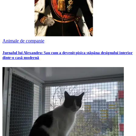
Animale de companie
Jurnalul lui Alexandru: Sau cum a devenit pisica stăpâna designului interior
dintr-o casă modernă