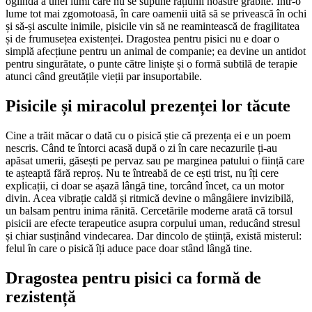
oglindă a unei lumi care nu se supune rațiunii noastre grăbite. Într-o
lume tot mai zgomotoasă, în care oamenii uită să se privească în ochi
și să-și asculte inimile, pisicile vin să ne reamintească de fragilitatea
și de frumusețea existenței. Dragostea pentru pisici nu e doar o
simplă afecțiune pentru un animal de companie; ea devine un antidot
pentru singurătate, o punte către liniște și o formă subtilă de terapie
atunci când greutățile vieții par insuportabile.
Pisicile și miracolul prezenței lor tăcute
Cine a trăit măcar o dată cu o pisică știe că prezența ei e un poem
nescris. Când te întorci acasă după o zi în care necazurile ți-au
apăsat umerii, găsești pe pervaz sau pe marginea patului o ființă care
te așteaptă fără reproș. Nu te întreabă de ce ești trist, nu îți cere
explicații, ci doar se așază lângă tine, torcând încet, ca un motor
divin. Acea vibrație caldă și ritmică devine o mângâiere invizibilă,
un balsam pentru inima rănită. Cercetările moderne arată că torsul
pisicii are efecte terapeutice asupra corpului uman, reducând stresul
și chiar susținând vindecarea. Dar dincolo de știință, există misterul:
felul în care o pisică îți aduce pace doar stând lângă tine.
Dragostea pentru pisici ca formă de
rezistență