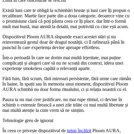
Luna în care obiceiurile se rescriu
Există luni care te obligă la schimbări bruste și luni care îți propun o
recalibrare. Martie face parte din a doua categorie, deoarece vine cu
o promisiune clară că poți păstra ceea ce îți place, dar într-o formă
mult mai bună, mai atentă la detalii, mai potrivită cu cine ești acum.
Dispozitivul Ploom AURA răspunde exact acestei stări și nu
reinventează gestul doar de dragul noutății, ci îl rafinează până în
punctul în care experiența devine aproape effortless.
Într-o perioadă în care ne dorim mai multă lejeritate, mai puține
complicații și alegeri care să nu ne scoată din context, ideea unei
experiențe smokeless capătă o relevanță aparte.
Fără fum, fără scrum, fără mirosuri persistente, fără urme care rămân
în haine, în spații sau în memoria unui moment, dispozitivul Ploom
AURA schimbă nu doar forma ritualului, ci și relația noastră cu el.
Pauza ta nu mai cere justificare, nu mai rupe ritmul, ci devine în
schimb o extensie firească a unei zile trăite cu mai multă libertate și
mai multă atenție la cum vrem să ne simțim.
Tehnologie greu de ignorat
În ceea ce privește dispozitivul de
tutun încălzit
Ploom AURA,