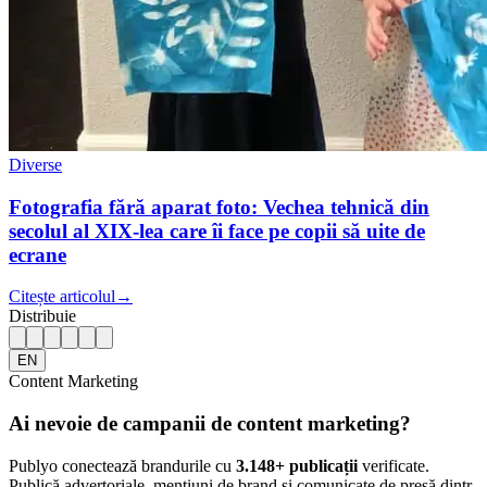
Diverse
Fotografia fără aparat foto: Vechea tehnică din
secolul al XIX-lea care îi face pe copii să uite de
ecrane
Citește articolul
→
Distribuie
EN
Content Marketing
Ai nevoie de campanii de content marketing?
Publyo conectează brandurile cu
3.148
+ publicații
verificate.
Publică advertoriale, mențiuni de brand și comunicate de presă dintr-