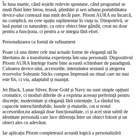
În luna martie, când ieșirile redevin spontane, când programul se
mută fluid între birou, terasă, plimbări și seri urbane,portabilitatea
device-ului contează mai mult decât pare. Ploom AURA nu încarcă,
nu complică, nu cere spațiu suplimentar în viața ta. Dimpotrivă, se
lasă purtat cu naturalețe, ca orice obiect bine gândit, creat nu doar
pentru a funcționa, ci pentru a se integra fără efort.
Personalizarea ca formă de rafinament
Poate că una dintre cele mai actuale forme de eleganță stă în
libertatea de a transforma experiența într-una personală. Dispozitivul
Ploom AURA înțelege foarte bine această schimbare de paradigmă.
Culoarea device-ului, accesoriile, intensitatea sesiunii și alegerea
rezervelor Sobranie Sticks compun împreună un ritual care nu mai
este fix, ci viu, adaptabil și nuanțat.
Jet Black, Lunar Silver, Rose Gold și Navy nu sunt simple opțiuni
cromatice, ci moduri diferite de a exprima aceeași preferință pentru
discreție, modernitate și eleganță fără ostentație. La rândul lor,
capacele interschimbabile, husele și etuiurile, cat si restul
accesoriilor,nu adaugă doar funcționalitate, ci și acel strat subtil de
identitate personală care face diferența între un obiect folosit și un
obiect ales cu adevărat.
Iar aplicația Ploom completează această logică a personalizării