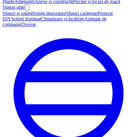
Plante
Amenajări
Anexe și construcții
Piscine și locuri de joacă
Sfaturi utile
Sfaturi și soluții
Soluții depozitare
Sfaturi curățenie
Proiecte
DIY
Soluții iluminat
Climatizare și încălzire
Animale de
companie
Diverse