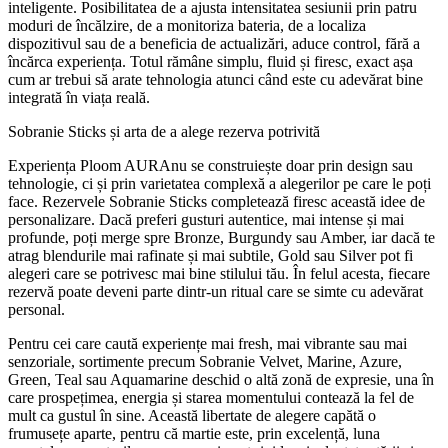
inteligente. Posibilitatea de a ajusta intensitatea sesiunii prin patru
moduri de încălzire, de a monitoriza bateria, de a localiza
dispozitivul sau de a beneficia de actualizări, aduce control, fără a
încărca experiența. Totul rămâne simplu, fluid și firesc, exact așa
cum ar trebui să arate tehnologia atunci când este cu adevărat bine
integrată în viața reală.
Sobranie Sticks și arta de a alege rezerva potrivită
Experiența Ploom AURAnu se construiește doar prin design sau
tehnologie, ci și prin varietatea complexă a alegerilor pe care le poți
face. Rezervele Sobranie Sticks completează firesc această idee de
personalizare. Dacă preferi gusturi autentice, mai intense și mai
profunde, poți merge spre Bronze, Burgundy sau Amber, iar dacă te
atrag blendurile mai rafinate și mai subtile, Gold sau Silver pot fi
alegeri care se potrivesc mai bine stilului tău. În felul acesta, fiecare
rezervă poate deveni parte dintr-un ritual care se simte cu adevărat
personal.
Pentru cei care caută experiențe mai fresh, mai vibrante sau mai
senzoriale, sortimente precum Sobranie Velvet, Marine, Azure,
Green, Teal sau Aquamarine deschid o altă zonă de expresie, una în
care prospețimea, energia și starea momentului contează la fel de
mult ca gustul în sine. Această libertate de alegere capătă o
frumusețe aparte, pentru că martie este, prin excelență, luna