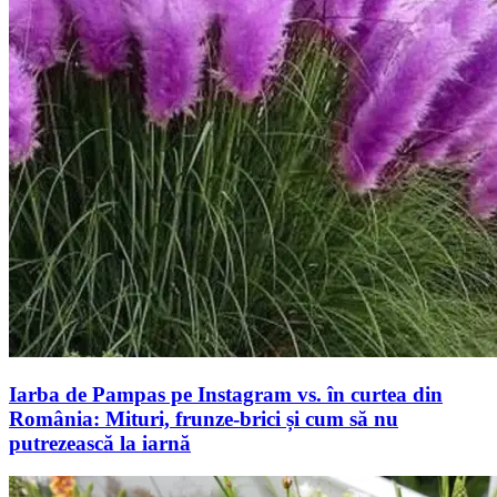
Iarba de Pampas pe Instagram vs. în curtea din
România: Mituri, frunze-brici și cum să nu
putrezească la iarnă