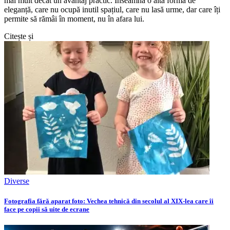
mai mult decât un avantaj practic. Înseamnă o altă formă de
eleganță, care nu ocupă inutil spațiul, care nu lasă urme, dar care îți
permite să rămâi în moment, nu în afara lui.
Citește și
Diverse
Fotografia fără aparat foto: Vechea tehnică din secolul al XIX-lea care îi
face pe copii să uite de ecrane