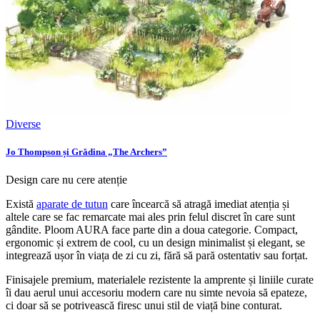
Diverse
Jo Thompson și Grădina „The Archers”
Design care nu cere atenție
Există
aparate de tutun
care încearcă să atragă imediat atenția și
altele care se fac remarcate mai ales prin felul discret în care sunt
gândite. Ploom AURA face parte din a doua categorie. Compact,
ergonomic și extrem de cool, cu un design minimalist și elegant, se
integrează ușor în viața de zi cu zi, fără să pară ostentativ sau forțat.
Finisajele premium, materialele rezistente la amprente și liniile curate
îi dau aerul unui accesoriu modern care nu simte nevoia să epateze,
ci doar să se potrivească firesc unui stil de viață bine conturat.