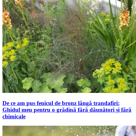
De ce am pus fenicul de bronz lângă trandafiri:
Ghidul meu pentru o grădină fără dăunători și fără
chimicale