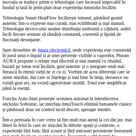
inovația se traduce printr-o tehnologie care lucrează impecabil în
fundal și lasă în prim-plan doar experiența tutunului încălzit.
Tehnologia Smart HeatFlow încălzește tutunul, păstrând gustul
autentic într-o expresie mai curată, mai echilibrată și mai matură.
Tehnologia device-ului susține distribuția uniformă a căldurii, astfel
încât fiecare sesiune să rămână constantă, coerentă și lipsită de
fluctuații deranjante.
Spre deosebire de
țigara electronică
, unde experiența este construită
în jurul unui e-liquid și al unei prezențe vizibile a vaporilor, Ploom
AURA propune o relație mai discretă și mai matură cu ritualul,
bazată pe tutun real încălzit, gust autentic și o integrare mult mai
firească în ritmul vieții de zi cu zi. Vorbim de acea diferență care se
simte imediat, dar care se înțelege și mai bine în timp, deoarece nu
există gust ars, nu există agresivitate inutilă. Totul este simplificat
până la esență.
Funcția Auto-Start pornește sesiunea automat la introducerea
stickului Sobranie, iar interfața IntuiTouch elimină butoanele clasice
și păstrează doar un control tactil discret, aproape intuitiv.
Într-o perioada în care vrem să fim mult mai atenți la cei din jur, mai
liberi în felul în care ne mișcăm în diferite spații și contexte, o
experiență fără fum, fără scrum și fără mirosuri persistente înseamnă