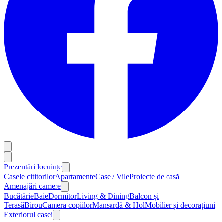
Prezentări locuințe
Casele cititorilor
Apartamente
Case / Vile
Proiecte de casă
Amenajări camere
Bucătărie
Baie
Dormitor
Living & Dining
Balcon și
Terasă
Birou
Camera copiilor
Mansardă & Hol
Mobilier și decorațiuni
Exteriorul casei