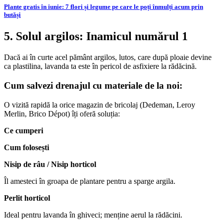
Plante gratis în iunie: 7 flori și legume pe care le poți înmulți acum prin
butăși
5. Solul argilos: Inamicul numărul 1
Dacă ai în curte acel pământ argilos, lutos, care după ploaie devine
ca plastilina, lavanda ta este în pericol de asfixiere la rădăcină.
Cum salvezi drenajul cu materiale de la noi:
O vizită rapidă la orice magazin de bricolaj (Dedeman, Leroy
Merlin, Brico Dépot) îți oferă soluția:
Ce cumperi
Cum folosești
Nisip de râu / Nisip horticol
Îl amesteci în groapa de plantare pentru a sparge argila.
Perlit horticol
Ideal pentru lavanda în ghiveci; menține aerul la rădăcini.