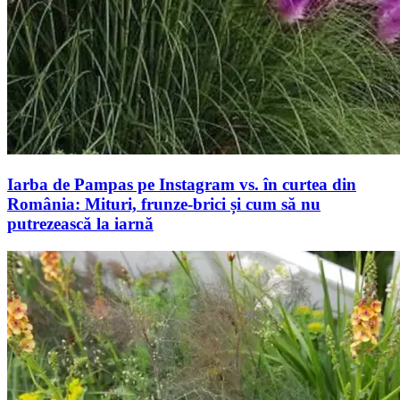
Iarba de Pampas pe Instagram vs. în curtea din
România: Mituri, frunze-brici și cum să nu
putrezească la iarnă