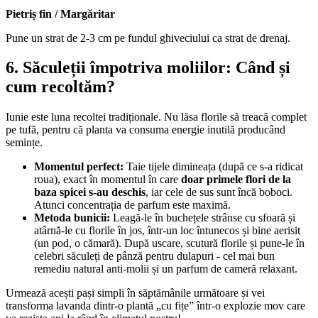
Pietriș fin / Margăritar
Pune un strat de 2-3 cm pe fundul ghiveciului ca strat de drenaj.
6. Săculeții împotriva moliilor: Când și
cum recoltăm?
Iunie este luna recoltei tradiționale. Nu lăsa florile să treacă complet
pe tufă, pentru că planta va consuma energie inutilă producând
semințe.
Momentul perfect:
Taie tijele dimineața (după ce s-a ridicat
roua), exact în momentul în care
doar primele flori de la
baza spicei s-au deschis
, iar cele de sus sunt încă boboci.
Atunci concentrația de parfum este maximă.
Metoda bunicii:
Leagă-le în buchețele strânse cu sfoară și
atârnă-le cu florile în jos, într-un loc întunecos și bine aerisit
(un pod, o cămară). După uscare, scutură florile și pune-le în
celebri săculeți de pânză pentru dulapuri - cel mai bun
remediu natural anti-molii și un parfum de cameră relaxant.
Urmează acești pași simpli în săptămânile următoare și vei
transforma lavanda dintr-o plantă „cu fițe” într-o explozie mov care