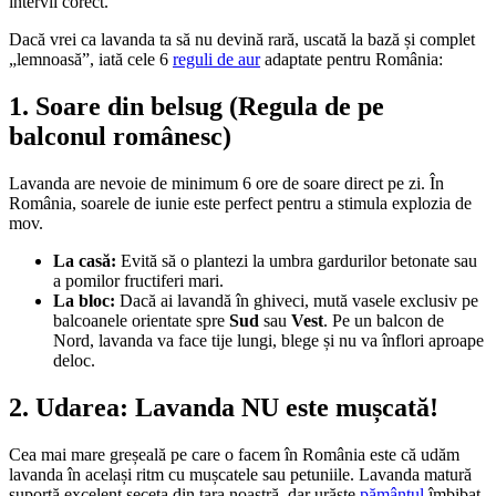
intervii corect.
Dacă vrei ca lavanda ta să nu devină rară, uscată la bază și complet
„lemnoasă”, iată cele 6
reguli de aur
adaptate pentru România:
1. Soare din belsug (Regula de pe
balconul românesc)
Lavanda are nevoie de minimum 6 ore de soare direct pe zi. În
România, soarele de iunie este perfect pentru a stimula explozia de
mov.
La casă:
Evită să o plantezi la umbra gardurilor betonate sau
a pomilor fructiferi mari.
La bloc:
Dacă ai lavandă în ghiveci, mută vasele exclusiv pe
balcoanele orientate spre
Sud
sau
Vest
. Pe un balcon de
Nord, lavanda va face tije lungi, blege și nu va înflori aproape
deloc.
2. Udarea: Lavanda NU este mușcată!
Cea mai mare greșeală pe care o facem în România este că udăm
lavanda în același ritm cu mușcatele sau petuniile. Lavanda matură
suportă excelent seceta din țara noastră, dar urăște
pământul
îmbibat