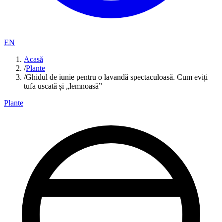
EN
Acasă
/
Plante
/
Ghidul de iunie pentru o lavandă spectaculoasă. Cum eviți
tufa uscată și „lemnoasă”
Plante