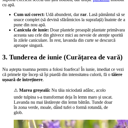
cu apă.
Cum uzi corect:
Udă abundent, dar
rar
. Lasă pământul să se
usuce complet (să devină sfărâmicios la suprafață) înainte de a
pune din nou apă.
Canicula de iunie:
Doar plantele proaspăt plantate primăvara
aceasta sau cele din ghivece mici au nevoie de atenție sporită
în zilele caniculare. În rest, lavanda din curte se descurcă
aproape singură.
3. Tunderea de iunie (Curățarea de vară)
Nu aștepta toamna pentru a folosi foarfeca! În iunie, imediat ce vezi
că primele tije încep să își piardă din intensitatea culorii, fă o
tăiere
ușoară de întreținere
.
⚠️
Marea greșeală:
Nu tăia niciodată adânc, acolo
unde tulpina s-a transformat deja în lemn maro și uscat.
Lavanda nu mai lăstărește din lemn bătrân. Tunde doar
în zona verde, moale, dând tufei o formă rotundă, de
glob.