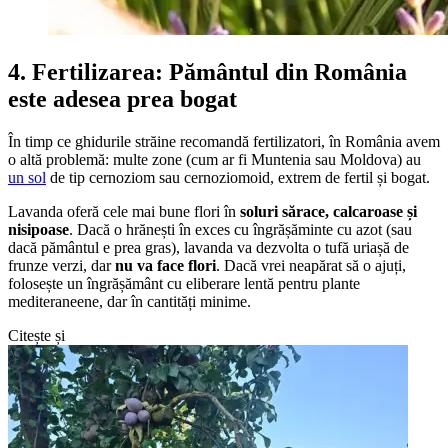
4. Fertilizarea: Pământul din România
este adesea prea bogat
În timp ce ghidurile străine recomandă fertilizatori, în România avem
o altă problemă: multe zone (cum ar fi Muntenia sau Moldova) au
un sol
de tip cernoziom sau cernoziomoid, extrem de fertil și bogat.
Lavanda oferă cele mai bune flori în
soluri sărace, calcaroase și
nisipoase
. Dacă o hrănești în exces cu îngrășăminte cu azot (sau
dacă pământul e prea gras), lavanda va dezvolta o tufă uriașă de
frunze verzi, dar
nu va face flori
. Dacă vrei neapărat să o ajuți,
folosește un îngrășământ cu eliberare lentă pentru plante
mediteraneene, dar în cantități minime.
Citește și