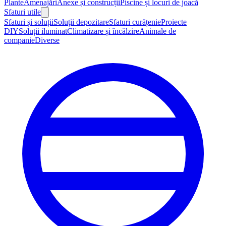
Plante
Amenajări
Anexe și construcții
Piscine și locuri de joacă
Sfaturi utile
Sfaturi și soluții
Soluții depozitare
Sfaturi curățenie
Proiecte
DIY
Soluții iluminat
Climatizare și încălzire
Animale de
companie
Diverse