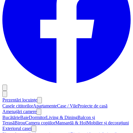
Prezentări locuințe
Casele cititorilor
Apartamente
Case / Vile
Proiecte de casă
Amenajări camere
Bucătărie
Baie
Dormitor
Living & Dining
Balcon și
Terasă
Birou
Camera copiilor
Mansardă & Hol
Mobilier și decorațiuni
Exteriorul casei