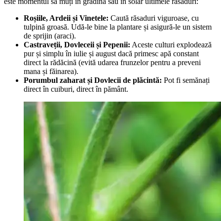
este momentul să muți în grădină sau în solar ultimele răsaduri:
Roșiile, Ardeii și Vinetele:
Caută răsaduri viguroase, cu
tulpină groasă. Udă-le bine la plantare și asigură-le un sistem
de sprijin (araci).
Castraveții, Dovleceii și Pepenii:
Aceste culturi explodează
pur și simplu în iulie și august dacă primesc apă constant
direct la rădăcină (evită udarea frunzelor pentru a preveni
mana și făinarea).
Porumbul zaharat și Dovlecii de plăcintă:
Pot fi semănați
direct în cuiburi, direct în pământ.