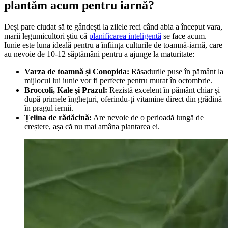
plantăm acum pentru iarnă?
Deși pare ciudat să te gândești la zilele reci când abia a început vara,
marii legumicultori știu că
planificarea inteligentă
se face acum.
Iunie este luna ideală pentru a înființa culturile de toamnă-iarnă, care
au nevoie de 10-12 săptămâni pentru a ajunge la maturitate:
Varza de toamnă și Conopida:
Răsadurile puse în pământ la
mijlocul lui iunie vor fi perfecte pentru murat în octombrie.
Broccoli, Kale și Prazul:
Rezistă excelent în pământ chiar și
după primele înghețuri, oferindu-ți vitamine direct din grădină
în pragul iernii.
Țelina de rădăcină:
Are nevoie de o perioadă lungă de
creștere, așa că nu mai amâna plantarea ei.