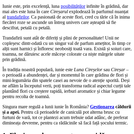
Iunie este, prin excelență, luna
posibilităților
infinite în grădină, dar
mai ales este luna în care
Cireșarul
explodează în parfumul nuanțat
al
trandafirilor
. Ca pasionată de aceste flori, cred cu tărie că în inima
fiecărei roze se ascunde un întreg univers care așteaptă să fie
descifrat, petală cu petală.
Trandafirii sunt atât de diferiți și plini de personalitate! Unii ne
copleșesc dintr-odată cu un singur val de parfum amețitor, în timp ce
alții sunt harnici și înfloresc neobosiți toată vara. Există și soiuri care,
toamna, ne dăruiesc acele măceșe colorate ca niște mărgele uitate
prin grădină.
În tradiția noastră populară, iunie este
Luna Cireșelor
sau
Cireșar
–
o perioadă a abundenței, dar și momentul în care grădina de flori și
mini-legumăria din spatele casei au nevoie de o atenție sporită. Deși
ne aflăm la începutul verii, poți transforma radical aspectul curții tale
plantând flori cu creștere rapidă, ierburi aromatice și chiar legume
pentru recolta de toamnă.
Singura mare regulă a lunii iunie în România?
Gestionarea
căldurii
și a apei.
Pentru că perioadele de caniculă pot alterna brusc cu
furtuni de vară, tot ce plantezi acum trebuie udat adânc, de preferat
dimineața devreme, pentru ca rădăcinile să facă față șocului termic.