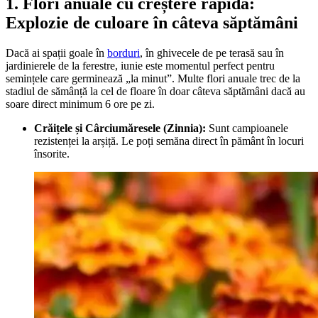
1. Flori anuale cu creștere rapidă:
Explozie de culoare în câteva săptămâni
Dacă ai spații goale în
borduri
, în ghivecele de pe terasă sau în
jardinierele de la ferestre, iunie este momentul perfect pentru
semințele care germinează „la minut”. Multe flori anuale trec de la
stadiul de sămânță la cel de floare în doar câteva săptămâni dacă au
soare direct minimum 6 ore pe zi.
Crăițele și Cârciumăresele (Zinnia):
Sunt campioanele
rezistenței la arșiță. Le poți semăna direct în pământ în locuri
însorite.