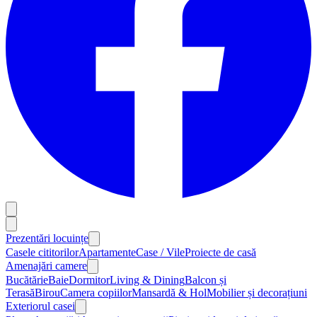
Prezentări locuințe
Casele cititorilor
Apartamente
Case / Vile
Proiecte de casă
Amenajări camere
Bucătărie
Baie
Dormitor
Living & Dining
Balcon și
Terasă
Birou
Camera copiilor
Mansardă & Hol
Mobilier și decorațiuni
Exteriorul casei