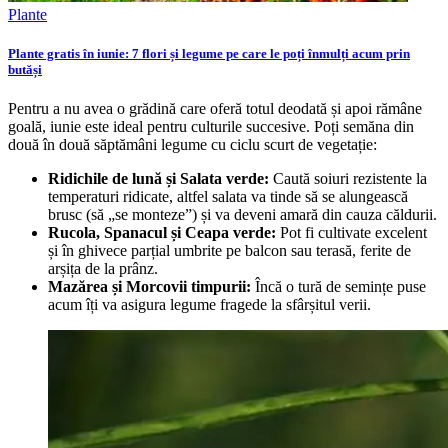
Plante
Plante gratis în iunie: 7 flori și legume pe care le poți înmulți acum prin
butăși
Pentru a nu avea o grădină care oferă totul deodată și apoi rămâne
goală, iunie este ideal pentru culturile succesive. Poți semăna din
două în două săptămâni legume cu ciclu scurt de vegetație:
Ridichile de lună și Salata verde:
Caută soiuri rezistente la
temperaturi ridicate, altfel salata va tinde să se alungească
brusc (să „se monteze”) și va deveni amară din cauza căldurii.
Rucola, Spanacul și Ceapa verde:
Pot fi cultivate excelent
și în ghivece parțial umbrite pe balcon sau terasă, ferite de
arșița de la prânz.
Mazărea și Morcovii timpurii:
Încă o tură de semințe puse
acum îți va asigura legume fragede la sfârșitul verii.