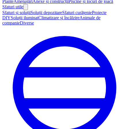
Plante
Amenajări
Anexe și construcții
Piscine și locuri de joacă
Sfaturi utile
Sfaturi și soluții
Soluții depozitare
Sfaturi curățenie
Proiecte
DIY
Soluții iluminat
Climatizare și încălzire
Animale de
companie
Diverse