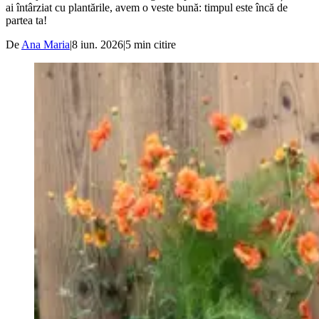
ai întârziat cu plantările, avem o veste bună: timpul este încă de
partea ta!
De
Ana Maria
|
8 iun. 2026
|
5
min citire