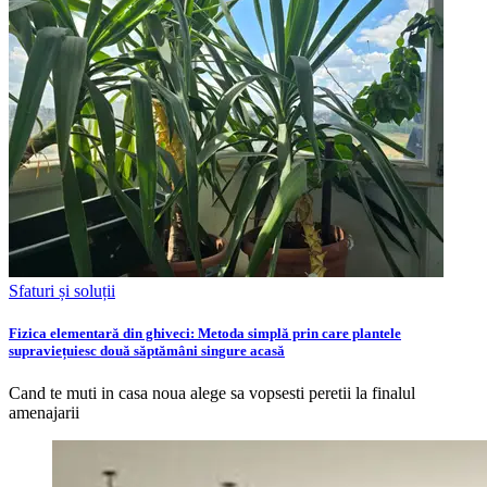
Sfaturi și soluții
Fizica elementară din ghiveci: Metoda simplă prin care plantele
supraviețuiesc două săptămâni singure acasă
Cand te muti in casa noua alege sa vopsesti peretii la finalul
amenajarii