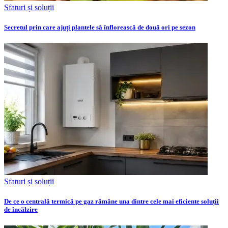
Sfaturi și soluții
Secretul prin care ajuți plantele să înflorească de două ori pe sezon
Sfaturi și soluții
De ce o centrală termică pe gaz rămâne una dintre cele mai eficiente soluții
de încălzire