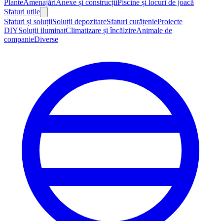
Plante
Amenajări
Anexe și construcții
Piscine și locuri de joacă
Sfaturi utile
Sfaturi și soluții
Soluții depozitare
Sfaturi curățenie
Proiecte
DIY
Soluții iluminat
Climatizare și încălzire
Animale de
companie
Diverse