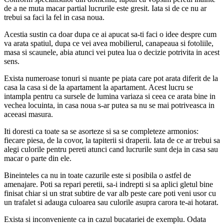
de a ne muta macar partial lucrurile este gresit. Iata si de ce nu ar
trebui sa faci la fel in casa noua.
Acestia sustin ca doar dupa ce ai apucat sa-ti faci o idee despre cum
va arata spatiul, dupa ce vei avea mobilierul, canapeaua si fotoliile,
masa si scaunele, abia atunci vei putea lua o decizie potrivita in acest
sens.
Exista numeroase tonuri si nuante pe piata care pot arata diferit de la
casa la casa si de la apartament la apartament. Acest lucru se
intampla pentru ca sursele de lumina variaza si ceea ce arata bine in
vechea locuinta, in casa noua s-ar putea sa nu se mai potriveasca in
aceeasi masura.
Iti doresti ca toate sa se asorteze si sa se completeze armonios:
fiecare piesa, de la covor, la tapiterii si draperii. Iata de ce ar trebui sa
alegi culorile pentru pereti atunci cand lucrurile sunt deja in casa sau
macar o parte din ele.
Bineinteles ca nu in toate cazurile este si posibila o astfel de
amenajare. Poti sa repari peretii, sa-i indrepti si sa aplici gletul bine
finisat chiar si un strat subtire de var alb peste care poti veni usor cu
un trafalet si adauga culoarea sau culorile asupra carora te-ai hotarat.
Exista si inconveniente ca in cazul bucatariei de exemplu. Odata