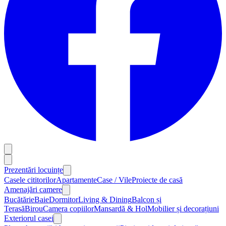
Prezentări locuințe
Casele cititorilor
Apartamente
Case / Vile
Proiecte de casă
Amenajări camere
Bucătărie
Baie
Dormitor
Living & Dining
Balcon și
Terasă
Birou
Camera copiilor
Mansardă & Hol
Mobilier și decorațiuni
Exteriorul casei