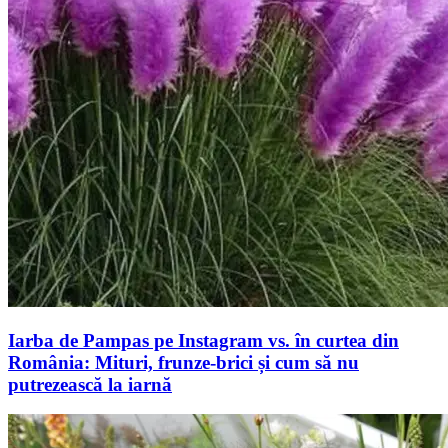
Iarba de Pampas pe Instagram vs. în curtea din
România: Mituri, frunze-brici și cum să nu
putrezească la iarnă