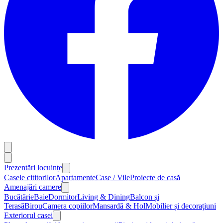
Prezentări locuințe
Casele cititorilor
Apartamente
Case / Vile
Proiecte de casă
Amenajări camere
Bucătărie
Baie
Dormitor
Living & Dining
Balcon și
Terasă
Birou
Camera copiilor
Mansardă & Hol
Mobilier și decorațiuni
Exteriorul casei