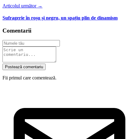
Articolul următor →
Sufragerie în roșu și negru, un spațiu plin de dinamism
Comentarii
Postează comentariu
Fii primul care comentează.