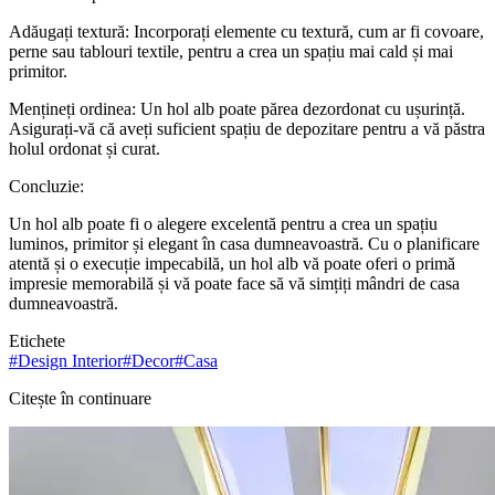
Adăugați textură: Incorporați elemente cu textură, cum ar fi covoare,
perne sau tablouri textile, pentru a crea un spațiu mai cald și mai
primitor.
Mențineți ordinea: Un hol alb poate părea dezordonat cu ușurință.
Asigurați-vă că aveți suficient spațiu de depozitare pentru a vă păstra
holul ordonat și curat.
Concluzie:
Un hol alb poate fi o alegere excelentă pentru a crea un spațiu
luminos, primitor și elegant în casa dumneavoastră. Cu o planificare
atentă și o execuție impecabilă, un hol alb vă poate oferi o primă
impresie memorabilă și vă poate face să vă simțiți mândri de casa
dumneavoastră.
Etichete
#
Design Interior
#
Decor
#
Casa
Citește în continuare