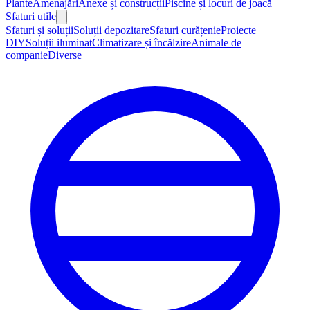
Plante
Amenajări
Anexe și construcții
Piscine și locuri de joacă
Sfaturi utile
Sfaturi și soluții
Soluții depozitare
Sfaturi curățenie
Proiecte
DIY
Soluții iluminat
Climatizare și încălzire
Animale de
companie
Diverse