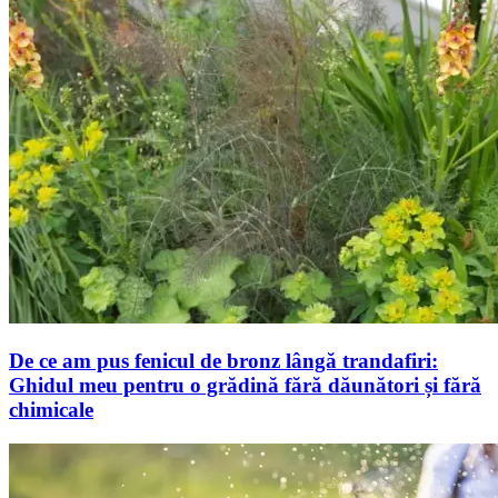
De ce am pus fenicul de bronz lângă trandafiri:
Ghidul meu pentru o grădină fără dăunători și fără
chimicale