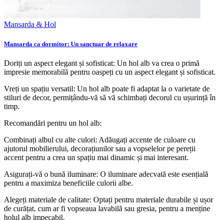
Mansarda & Hol
Mansarda ca dormitor: Un sanctuar de relaxare
Doriți un aspect elegant și sofisticat: Un hol alb va crea o primă
impresie memorabilă pentru oaspeți cu un aspect elegant și sofisticat.
Vreți un spațiu versatil: Un hol alb poate fi adaptat la o varietate de
stiluri de decor, permițându-vă să vă schimbați decorul cu ușurință în
timp.
Recomandări pentru un hol alb:
Combinați albul cu alte culori: Adăugați accente de culoare cu
ajutorul mobilierului, decorațiunilor sau a vopselelor pe pereții
accent pentru a crea un spațiu mai dinamic și mai interesant.
Asigurați-vă o bună iluminare: O iluminare adecvată este esențială
pentru a maximiza beneficiile culorii albe.
Alegeți materiale de calitate: Optați pentru materiale durabile și ușor
de curățat, cum ar fi vopseaua lavabilă sau gresia, pentru a menține
holul alb impecabil.