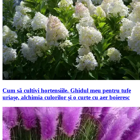
Cum să cultivi hortensiile. Ghidul meu pentru tufe
uriașe, alchimia culorilor și o curte cu aer boieresc