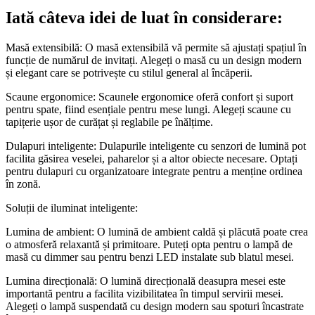
Iată câteva idei de luat în considerare:
Masă extensibilă: O masă extensibilă vă permite să ajustați spațiul în
funcție de numărul de invitați. Alegeți o masă cu un design modern
și elegant care se potrivește cu stilul general al încăperii.
Scaune ergonomice: Scaunele ergonomice oferă confort și suport
pentru spate, fiind esențiale pentru mese lungi. Alegeți scaune cu
tapițerie ușor de curățat și reglabile pe înălțime.
Dulapuri inteligente: Dulapurile inteligente cu senzori de lumină pot
facilita găsirea veselei, paharelor și a altor obiecte necesare. Optați
pentru dulapuri cu organizatoare integrate pentru a menține ordinea
în zonă.
Soluții de iluminat inteligente:
Lumina de ambient: O lumină de ambient caldă și plăcută poate crea
o atmosferă relaxantă și primitoare. Puteți opta pentru o lampă de
masă cu dimmer sau pentru benzi LED instalate sub blatul mesei.
Lumina direcțională: O lumină direcțională deasupra mesei este
importantă pentru a facilita vizibilitatea în timpul servirii mesei.
Alegeți o lampă suspendată cu design modern sau spoturi încastrate