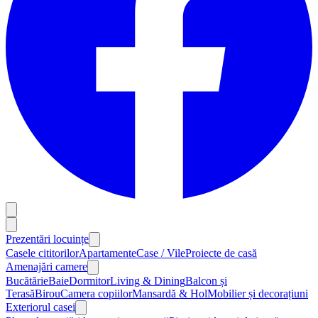
Prezentări locuințe
Casele cititorilor
Apartamente
Case / Vile
Proiecte de casă
Amenajări camere
Bucătărie
Baie
Dormitor
Living & Dining
Balcon și
Terasă
Birou
Camera copiilor
Mansardă & Hol
Mobilier și decorațiuni
Exteriorul casei