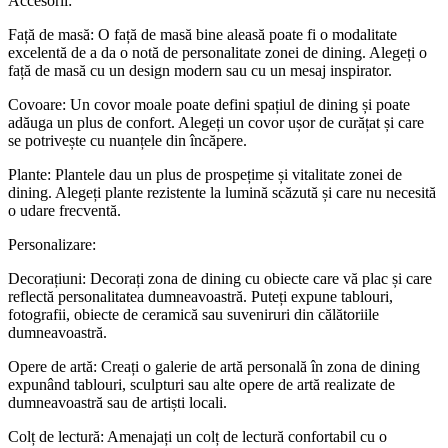
Accesorii:
Față de masă: O față de masă bine aleasă poate fi o modalitate
excelentă de a da o notă de personalitate zonei de dining. Alegeți o
față de masă cu un design modern sau cu un mesaj inspirator.
Covoare: Un covor moale poate defini spațiul de dining și poate
adăuga un plus de confort. Alegeți un covor ușor de curățat și care
se potrivește cu nuanțele din încăpere.
Plante: Plantele dau un plus de prospețime și vitalitate zonei de
dining. Alegeți plante rezistente la lumină scăzută și care nu necesită
o udare frecventă.
Personalizare:
Decorațiuni: Decorați zona de dining cu obiecte care vă plac și care
reflectă personalitatea dumneavoastră. Puteți expune tablouri,
fotografii, obiecte de ceramică sau suveniruri din călătoriile
dumneavoastră.
Opere de artă: Creați o galerie de artă personală în zona de dining
expunând tablouri, sculpturi sau alte opere de artă realizate de
dumneavoastră sau de artiști locali.
Colț de lectură: Amenajați un colț de lectură confortabil cu o