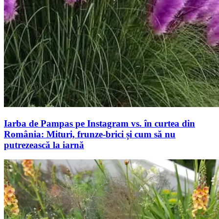
Iarba de Pampas pe Instagram vs. în curtea din
România: Mituri, frunze-brici și cum să nu
putrezească la iarnă