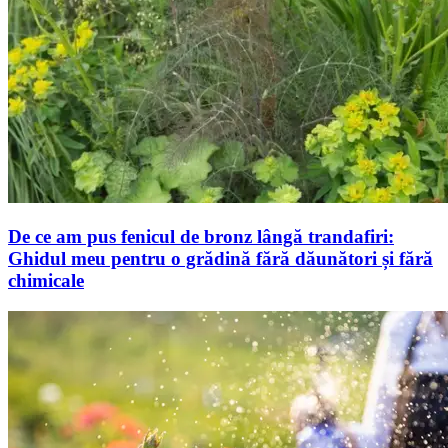
De ce am pus fenicul de bronz lângă trandafiri:
Ghidul meu pentru o grădină fără dăunători și fără
chimicale