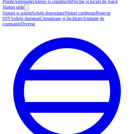
Plante
Amenajări
Anexe și construcții
Piscine și locuri de joacă
Sfaturi utile
Sfaturi și soluții
Soluții depozitare
Sfaturi curățenie
Proiecte
DIY
Soluții iluminat
Climatizare și încălzire
Animale de
companie
Diverse