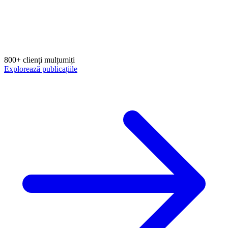
800+ clienți mulțumiți
Explorează publicațiile