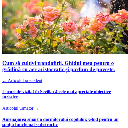
Cum să cultivi trandafirii. Ghidul meu pentru o
grădină cu aer aristocratic și parfum de poveste.
← Articolul precedent
Locuri de vizitat în Sevilla: 4 cele mai apreciate obiective
turistice
Articolul următor →
Amenajarea smart a dormitorului copilului: Ghid pentru un
spațiu funcțional și distractiv