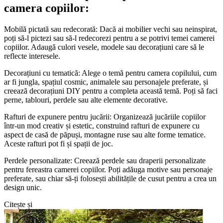
camera copiilor:
Mobilă pictată sau redecorată: Dacă ai mobilier vechi sau neinspirat,
poți să-l pictezi sau să-l redecorezi pentru a se potrivi temei camerei
copiilor. Adaugă culori vesele, modele sau decorațiuni care să le
reflecte interesele.
Decorațiuni cu tematică: Alege o temă pentru camera copilului, cum
ar fi jungla, spațiul cosmic, animalele sau personajele preferate, și
creează decorațiuni DIY pentru a completa această temă. Poți să faci
perne, tablouri, perdele sau alte elemente decorative.
Rafturi de expunere pentru jucării: Organizează jucăriile copiilor
într-un mod creativ și estetic, construind rafturi de expunere cu
aspect de casă de păpuși, montagne ruse sau alte forme tematice.
Aceste rafturi pot fi și spații de joc.
Perdele personalizate: Creează perdele sau draperii personalizate
pentru fereastra camerei copiilor. Poți adăuga motive sau personaje
preferate, sau chiar să-ți folosești abilitățile de cusut pentru a crea un
design unic.
Citește și