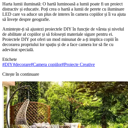
Harta lumii iluminată: O hartă luminoasă a lumii poate fi un proiect
distractiv și educativ. Poți crea o hartă a lumii de perete cu iluminare
LED care va aduce un plus de interes în camera copiilor și îi va ajuta
să învețe despre geografie.
Amintește-ți să ajustezi proiectele DIY în funcție de vârsta și nivelul
de abilitate al copiilor și să folosești materiale sigure pentru ei.
Proiectele DIY pot oferi un mod minunat de a-ți implica copiii în
decorarea propriului lor spațiu și de a face camera lor să fie cu
adevărat specială.
Etichete
#
DIY
#
decorare
#
Camera copiilor
#
Proiecte Creative
Citește în continuare