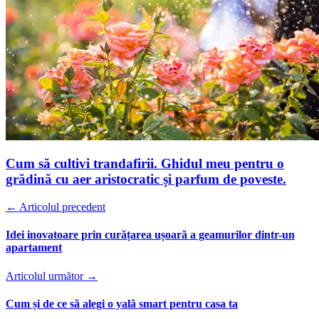
Cum să cultivi trandafirii. Ghidul meu pentru o
grădină cu aer aristocratic și parfum de poveste.
← Articolul precedent
Idei inovatoare prin curățarea ușoară a geamurilor dintr-un
apartament
Articolul următor →
Cum și de ce să alegi o yală smart pentru casa ta