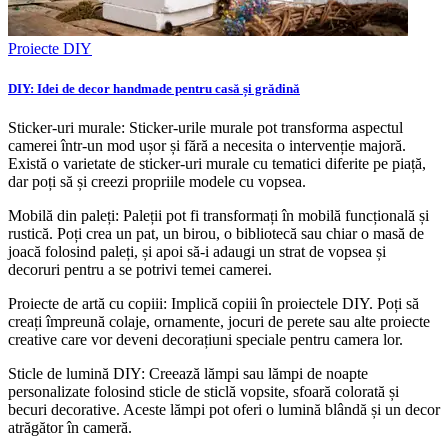
Proiecte DIY
DIY: Idei de decor handmade pentru casă și grădină
Sticker-uri murale: Sticker-urile murale pot transforma aspectul
camerei într-un mod ușor și fără a necesita o intervenție majoră.
Există o varietate de sticker-uri murale cu tematici diferite pe piață,
dar poți să și creezi propriile modele cu vopsea.
Mobilă din paleți: Paleții pot fi transformați în mobilă funcțională și
rustică. Poți crea un pat, un birou, o bibliotecă sau chiar o masă de
joacă folosind paleți, și apoi să-i adaugi un strat de vopsea și
decoruri pentru a se potrivi temei camerei.
Proiecte de artă cu copiii: Implică copiii în proiectele DIY. Poți să
creați împreună colaje, ornamente, jocuri de perete sau alte proiecte
creative care vor deveni decorațiuni speciale pentru camera lor.
Sticle de lumină DIY: Creează lămpi sau lămpi de noapte
personalizate folosind sticle de sticlă vopsite, sfoară colorată și
becuri decorative. Aceste lămpi pot oferi o lumină blândă și un decor
atrăgător în cameră.