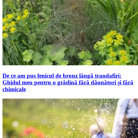
De ce am pus fenicul de bronz lângă trandafiri:
Ghidul meu pentru o grădină fără dăunători și fără
chimicale