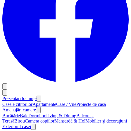
Prezentări locuințe
Casele cititorilor
Apartamente
Case / Vile
Proiecte de casă
Amenajări camere
Bucătărie
Baie
Dormitor
Living & Dining
Balcon și
Terasă
Birou
Camera copiilor
Mansardă & Hol
Mobilier și decorațiuni
Exteriorul casei