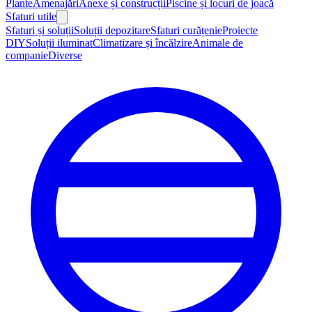
Plante
Amenajări
Anexe și construcții
Piscine și locuri de joacă
Sfaturi utile
Sfaturi și soluții
Soluții depozitare
Sfaturi curățenie
Proiecte
DIY
Soluții iluminat
Climatizare și încălzire
Animale de
companie
Diverse