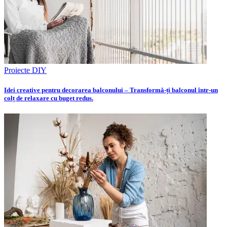
Proiecte DIY
Idei creative pentru decorarea balconului – Transformă-ți balconul într-un
colț de relaxare cu buget redus.