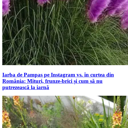
Iarba de Pampas pe Instagram vs. în curtea din
România: Mituri, frunze-brici și cum să nu
putrezească la iarnă