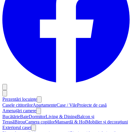
Prezentări locuințe
Casele cititorilor
Apartamente
Case / Vile
Proiecte de casă
Amenajări camere
Bucătărie
Baie
Dormitor
Living & Dining
Balcon și
Terasă
Birou
Camera copiilor
Mansardă & Hol
Mobilier și decorațiuni
Exteriorul casei