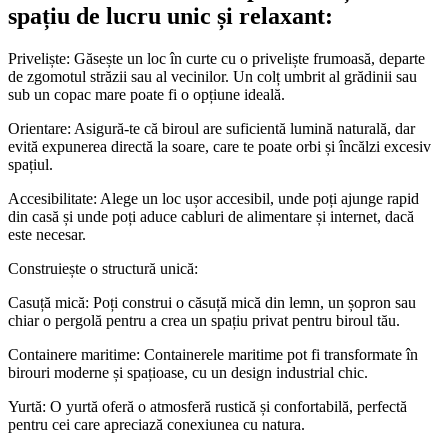
spațiu de lucru unic și relaxant:
Priveliște: Găsește un loc în curte cu o priveliște frumoasă, departe
de zgomotul străzii sau al vecinilor. Un colț umbrit al grădinii sau
sub un copac mare poate fi o opțiune ideală.
Orientare: Asigură-te că biroul are suficientă lumină naturală, dar
evită expunerea directă la soare, care te poate orbi și încălzi excesiv
spațiul.
Accesibilitate: Alege un loc ușor accesibil, unde poți ajunge rapid
din casă și unde poți aduce cabluri de alimentare și internet, dacă
este necesar.
Construiește o structură unică:
Casuță mică: Poți construi o căsuță mică din lemn, un șopron sau
chiar o pergolă pentru a crea un spațiu privat pentru biroul tău.
Containere maritime: Containerele maritime pot fi transformate în
birouri moderne și spațioase, cu un design industrial chic.
Yurtă: O yurtă oferă o atmosferă rustică și confortabilă, perfectă
pentru cei care apreciază conexiunea cu natura.