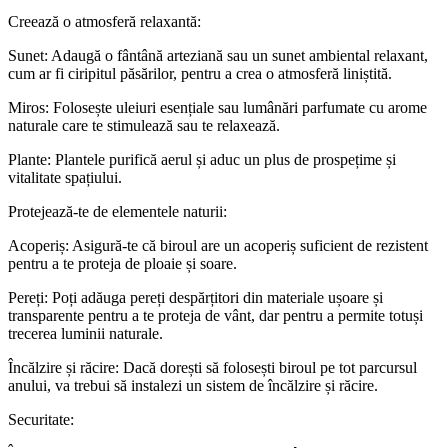
Creează o atmosferă relaxantă:
Sunet: Adaugă o fântână arteziană sau un sunet ambiental relaxant,
cum ar fi ciripitul păsărilor, pentru a crea o atmosferă liniștită.
Miros: Folosește uleiuri esențiale sau lumânări parfumate cu arome
naturale care te stimulează sau te relaxează.
Plante: Plantele purifică aerul și aduc un plus de prospețime și
vitalitate spațiului.
Protejează-te de elementele naturii:
Acoperiș: Asigură-te că biroul are un acoperiș suficient de rezistent
pentru a te proteja de ploaie și soare.
Pereți: Poți adăuga pereți despărțitori din materiale ușoare și
transparente pentru a te proteja de vânt, dar pentru a permite totuși
trecerea luminii naturale.
Încălzire și răcire: Dacă dorești să folosești biroul pe tot parcursul
anului, va trebui să instalezi un sistem de încălzire și răcire.
Securitate: