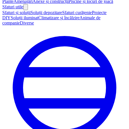
Plante
Amenajări
Anexe și construcții
Piscine și locuri de joacă
Sfaturi utile
Sfaturi și soluții
Soluții depozitare
Sfaturi curățenie
Proiecte
DIY
Soluții iluminat
Climatizare și încălzire
Animale de
companie
Diverse