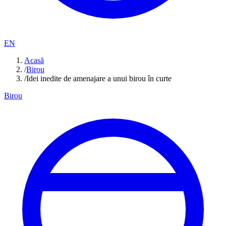
EN
Acasă
/
Birou
/
Idei inedite de amenajare a unui birou în curte
Birou