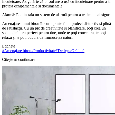
Încuietoare: Asigură-te că biroul are o ușă cu încuietoare pentru a-ți
proteja echipamentele și documentele.
Alarmă: Poți instala un sistem de alarmă pentru a te simți mai sigur.
Amenajarea unui birou în curte poate fi un proiect distractiv și plină
de satisfacții. Cu un pic de creativitate și planificare, poți crea un
spațiu de lucru perfect pentru tine, unde te poți concentra, te poți
relaxa și te poți bucura de frumusețea naturii.
Etichete
#
Amenajare birou
#
Productivitate
#
Design
#
Grădină
Citește în continuare