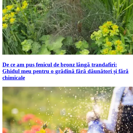
De ce am pus fenicul de bronz lângă trandafiri:
Ghidul meu pentru o grădină fără dăunători și fără
chimicale