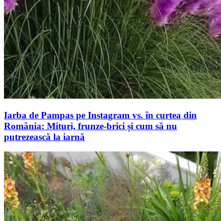
Iarba de Pampas pe Instagram vs. în curtea din
România: Mituri, frunze-brici și cum să nu
putrezească la iarnă