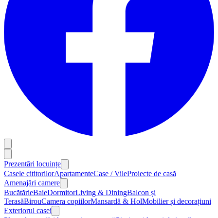
Prezentări locuințe
Casele cititorilor
Apartamente
Case / Vile
Proiecte de casă
Amenajări camere
Bucătărie
Baie
Dormitor
Living & Dining
Balcon și
Terasă
Birou
Camera copiilor
Mansardă & Hol
Mobilier și decorațiuni
Exteriorul casei