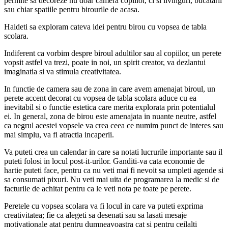
permite sa decoreze nu doar camera copiilor, ci si livinguri, bucatarii
sau chiar spatiile pentru birourile de acasa.
Haideti sa exploram cateva idei pentru birou cu vopsea de tabla
scolara.
Indiferent ca vorbim despre biroul adultilor sau al copiilor, un perete
vopsit astfel va trezi, poate in noi, un spirit creator, va dezlantui
imaginatia si va stimula creativitatea.
In functie de camera sau de zona in care avem amenajat biroul, un
perete accent decorat cu vopsea de tabla scolara aduce cu ea
inevitabil si o functie estetica care merita explorata prin potentialul
ei. In general, zona de birou este amenajata in nuante neutre, astfel
ca negrul acestei vopsele va crea ceea ce numim punct de interes sau
mai simplu, va fi atractia incaperii.
Va puteti crea un calendar in care sa notati lucrurile importante sau il
puteti folosi in locul post-it-urilor. Ganditi-va cata economie de
hartie puteti face, pentru ca nu veti mai fi nevoit sa umpleti agende si
sa consumati pixuri. Nu veti mai uita de programarea la medic si de
facturile de achitat pentru ca le veti nota pe toate pe perete.
Peretele cu vopsea scolara va fi locul in care va puteti exprima
creativitatea; fie ca alegeti sa desenati sau sa lasati mesaje
motivationale atat pentru dumneavoastra cat si pentru ceilalti