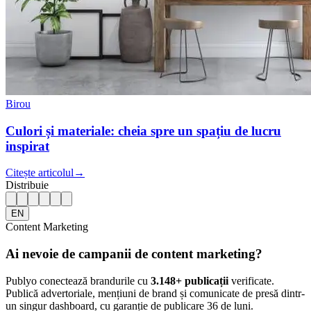
Birou
Culori și materiale: cheia spre un spațiu de lucru
inspirat
Citește articolul
→
Distribuie
EN
Content Marketing
Ai nevoie de campanii de content marketing?
Publyo conectează brandurile cu
3.148
+ publicații
verificate.
Publică advertoriale, mențiuni de brand și comunicate de presă dintr-
un singur dashboard, cu garanție de publicare 36 de luni.