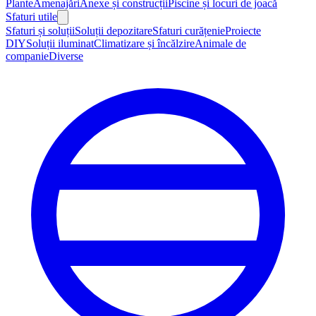
Plante
Amenajări
Anexe și construcții
Piscine și locuri de joacă
Sfaturi utile
Sfaturi și soluții
Soluții depozitare
Sfaturi curățenie
Proiecte
DIY
Soluții iluminat
Climatizare și încălzire
Animale de
companie
Diverse