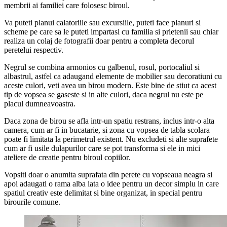
membrii ai familiei care folosesc biroul.
Va puteti planui calatoriile sau excursiile, puteti face planuri si
scheme pe care sa le puteti impartasi cu familia si prietenii sau chiar
realiza un colaj de fotografii doar pentru a completa decorul
peretelui respectiv.
Negrul se combina armonios cu galbenul, rosul, portocaliul si
albastrul, astfel ca adaugand elemente de mobilier sau decoratiuni cu
aceste culori, veti avea un birou modern. Este bine de stiut ca acest
tip de vopsea se gaseste si in alte culori, daca negrul nu este pe
placul dumneavoastra.
Daca zona de birou se afla intr-un spatiu restrans, inclus intr-o alta
camera, cum ar fi in bucatarie, si zona cu vopsea de tabla scolara
poate fi limitata la perimetrul existent. Nu excludeti si alte suprafete
cum ar fi usile dulapurilor care se pot transforma si ele in mici
ateliere de creatie pentru biroul copiilor.
Vopsiti doar o anumita suprafata din perete cu vopseaua neagra si
apoi adaugati o rama alba iata o idee pentru un decor simplu in care
spatiul creativ este delimitat si bine organizat, in special pentru
birourile comune.