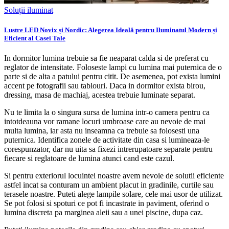
Soluții iluminat
Lustre LED Novix și Nordic: Alegerea Ideală pentru Iluminatul Modern și
Eficient al Casei Tale
In dormitor lumina trebuie sa fie neaparat calda si de preferat cu
reglator de intensitate. Foloseste lampi cu lumina mai puternica de o
parte si de alta a patului pentru citit. De asemenea, pot exista lumini
accent pe fotografii sau tablouri. Daca in dormitor exista birou,
dressing, masa de machiaj, acestea trebuie luminate separat.
Nu te limita la o singura sursa de lumina intr-o camera pentru ca
intotdeauna vor ramane locuri umbroase care au nevoie de mai
multa lumina, iar asta nu inseamna ca trebuie sa folosesti una
puternica. Identifica zonele de activitate din casa si lumineaza-le
corespunzator, dar nu uita sa fixezi intrerupatoare separate pentru
fiecare si reglatoare de lumina atunci cand este cazul.
Si pentru exteriorul locuintei noastre avem nevoie de solutii eficiente
astfel incat sa conturam un ambient placut in gradinile, curtile sau
terasele noastre. Puteti alege lampile solare, cele mai usor de utilizat.
Se pot folosi si spoturi ce pot fi incastrate in paviment, oferind o
lumina discreta pa marginea aleii sau a unei piscine, dupa caz.