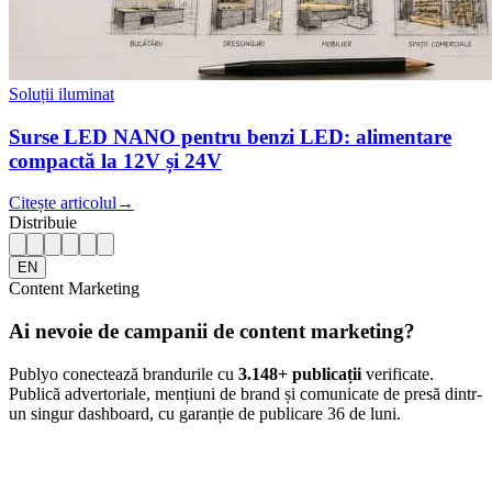
Soluții iluminat
Surse LED NANO pentru benzi LED: alimentare
compactă la 12V și 24V
Citește articolul
→
Distribuie
EN
Content Marketing
Ai nevoie de campanii de content marketing?
Publyo conectează brandurile cu
3.148
+ publicații
verificate.
Publică advertoriale, mențiuni de brand și comunicate de presă dintr-
un singur dashboard, cu garanție de publicare 36 de luni.