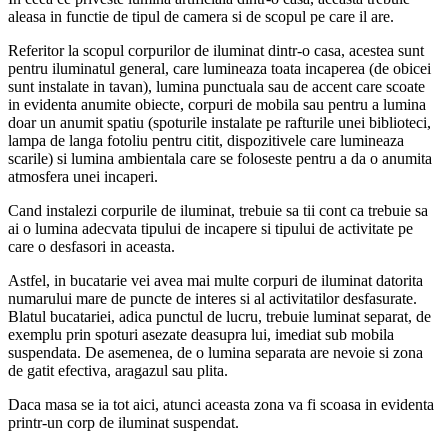
aleasa in functie de tipul de camera si de scopul pe care il are.
Referitor la scopul corpurilor de iluminat dintr-o casa, acestea sunt
pentru iluminatul general, care lumineaza toata incaperea (de obicei
sunt instalate in tavan), lumina punctuala sau de accent care scoate
in evidenta anumite obiecte, corpuri de mobila sau pentru a lumina
doar un anumit spatiu (spoturile instalate pe rafturile unei biblioteci,
lampa de langa fotoliu pentru citit, dispozitivele care lumineaza
scarile) si lumina ambientala care se foloseste pentru a da o anumita
atmosfera unei incaperi.
Cand instalezi corpurile de iluminat, trebuie sa tii cont ca trebuie sa
ai o lumina adecvata tipului de incapere si tipului de activitate pe
care o desfasori in aceasta.
Astfel, in bucatarie vei avea mai multe corpuri de iluminat datorita
numarului mare de puncte de interes si al activitatilor desfasurate.
Blatul bucatariei, adica punctul de lucru, trebuie luminat separat, de
exemplu prin spoturi asezate deasupra lui, imediat sub mobila
suspendata. De asemenea, de o lumina separata are nevoie si zona
de gatit efectiva, aragazul sau plita.
Daca masa se ia tot aici, atunci aceasta zona va fi scoasa in evidenta
printr-un corp de iluminat suspendat.