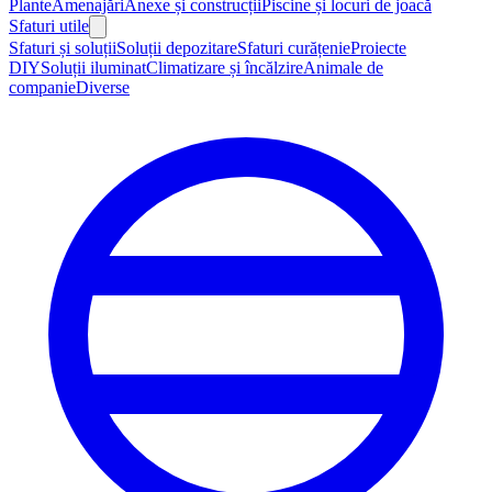
Plante
Amenajări
Anexe și construcții
Piscine și locuri de joacă
Sfaturi utile
Sfaturi și soluții
Soluții depozitare
Sfaturi curățenie
Proiecte
DIY
Soluții iluminat
Climatizare și încălzire
Animale de
companie
Diverse