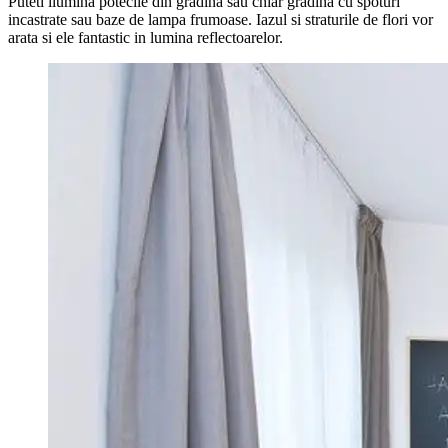
Puteti ilumina potecile din gradina sau chiar gradina cu spoturi
incastrate sau baze de lampa frumoase. Iazul si straturile de flori vor
arata si ele fantastic in lumina reflectoarelor.