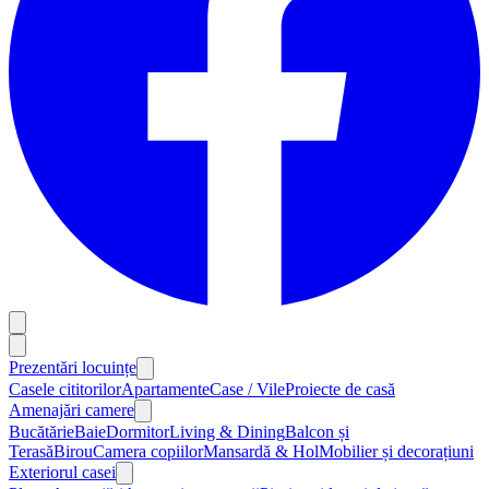
Prezentări locuințe
Casele cititorilor
Apartamente
Case / Vile
Proiecte de casă
Amenajări camere
Bucătărie
Baie
Dormitor
Living & Dining
Balcon și
Terasă
Birou
Camera copiilor
Mansardă & Hol
Mobilier și decorațiuni
Exteriorul casei