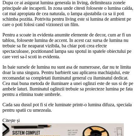
Dupa ce ai asigurat lumina generala in living, delimiteaza zonele
principale ale incaperii. In zona unde citesti foloseste o lumina calda,
cat mai apropiata de cea naturala, o lampa ajustabila ca sa ii poti
schimba pozitia. Potrivita pentru living este si lumina de ambient pe
care o poti folosi cand vizionezi un film.
Pentru a scoate in evidenta anumite elemente de decor, cum ar fi un
tablou, foloseste lumina de accent. In acest caz sursa de lumina nu
trebuie sa fie neaparat vizibila, ba chiar poti crea efecte
spectaculoase, pozitionand lampa sau spotul in spatele obiectului pe
care vrei sa-l scoti in evidenta.
In baie sursele de lumina nu sunt asa de numeroase, dar nu te limita
doar la una singura. Pentru barbierit sau aplicarea machiajului, este
recomandat sa completati iluminatul general cu iluminatul dedicat.
Cea mai buna metoda de iluminare a unei oglinzi este de sus si de pe
ambele laturi. Iluminatul oglinzii trebuie sa proiecteze lumina pe fata
pentru a elimina toate umbrele.
Cada sau dusul pot fi si ele luminate printr-o lumina difuza, speciala
pentru spatii cu umezeala.
Citește și