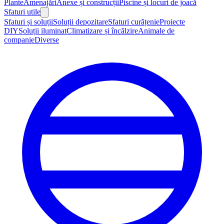
Plante
Amenajări
Anexe și construcții
Piscine și locuri de joacă
Sfaturi utile
Sfaturi și soluții
Soluții depozitare
Sfaturi curățenie
Proiecte
DIY
Soluții iluminat
Climatizare și încălzire
Animale de
companie
Diverse