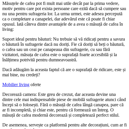
Măsuțele de cafea pot fi mult mai utile decât par la prima vedere,
motiv pentru care pot exista persoane care ezită dacă să cumpere sau
nu una pentru sufrageria lor. La urma urmei, este adesea percepută
ca o completare a canapelei, dar adevărul este că poate fi chiar
opusul. Iată câteva dintre avantajele de a avea o măsuță de cafea în
living:
Suport ideal pentru băuturi: Nu trebuie să vă ridicați pentru a savura
o băutură în sufragerie dacă nu doriți. Fie că doriți să beți o băutură,
o cafea sau un ceai pe canapeaua din sufragerie, cu sau fără
vizitatori, măsuța de cafea este o suprafață foarte accesibilă și la
înălțimea potrivită pentru dumneavoastră.
Dacă adăugăm la aceasta faptul că are o suprafață de ridicare, este și
mai bine, nu credeți?
Mobilier living
oferte
Decorează camera: Este greu de crezut, dar aceasta devine una
dintre cele mai indispensabile piese de mobilă sufragerie atunci când
începi să o folosești. Fără o măsuță de cafea lângă canapea, pare că
ar fi incompletă, și chiar este, pentru că formează un întreg. O
măsuță de cafea modernă decorează și completează perfect stilul.
De asemenea, servește ca platformă pentru alte decorațiuni, cum ar fi