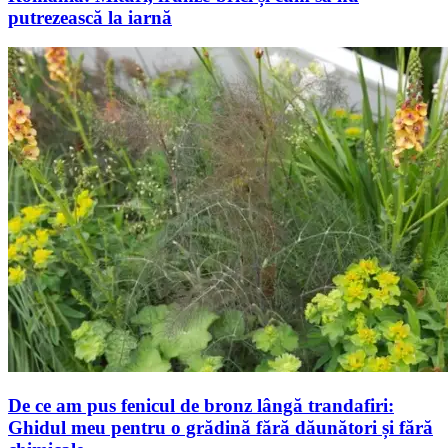
putrezească la iarnă
De ce am pus fenicul de bronz lângă trandafiri:
Ghidul meu pentru o grădină fără dăunători și fără