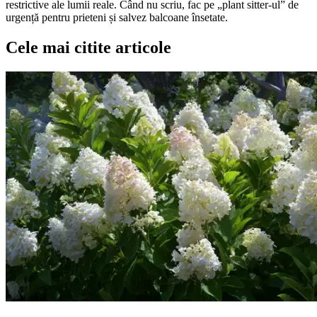
restrictive ale lumii reale. Când nu scriu, fac pe „plant sitter-ul” de
urgență pentru prieteni și salvez balcoane însetate.
Cele mai citite articole