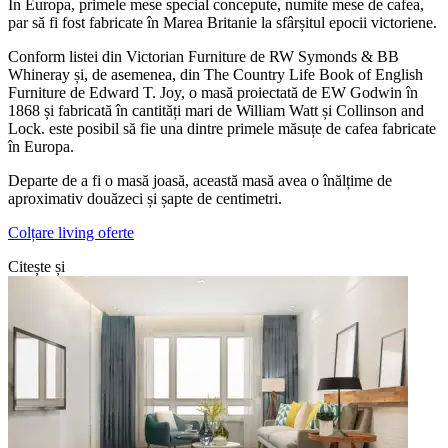
În Europa, primele mese special concepute, numite mese de cafea,
par să fi fost fabricate în Marea Britanie la sfârșitul epocii victoriene.
Conform listei din Victorian Furniture de RW Symonds & BB
Whineray și, de asemenea, din The Country Life Book of English
Furniture de Edward T. Joy, o masă proiectată de EW Godwin în
1868 și fabricată în cantități mari de William Watt și Collinson and
Lock. este posibil să fie una dintre primele măsuțe de cafea fabricate
în Europa.
Departe de a fi o masă joasă, această masă avea o înălțime de
aproximativ douăzeci și șapte de centimetri.
Colțare living oferte
Citește și