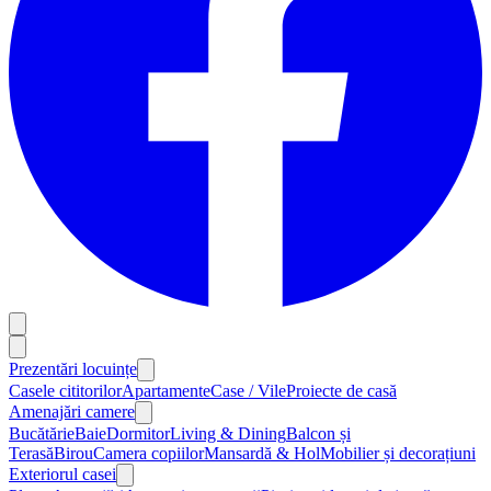
Prezentări locuințe
Casele cititorilor
Apartamente
Case / Vile
Proiecte de casă
Amenajări camere
Bucătărie
Baie
Dormitor
Living & Dining
Balcon și
Terasă
Birou
Camera copiilor
Mansardă & Hol
Mobilier și decorațiuni
Exteriorul casei