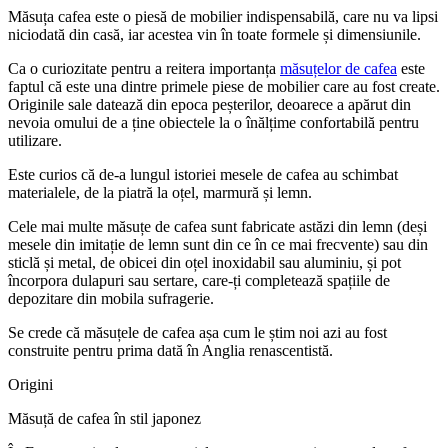
Măsuța cafea este o piesă de mobilier indispensabilă, care nu va lipsi
niciodată din casă, iar acestea vin în toate formele și dimensiunile.
Ca o curiozitate pentru a reitera importanța
măsuțelor de cafea
este
faptul că este una dintre primele piese de mobilier care au fost create.
Originile sale datează din epoca peșterilor, deoarece a apărut din
nevoia omului de a ține obiectele la o înălțime confortabilă pentru
utilizare.
Este curios că de-a lungul istoriei mesele de cafea au schimbat
materialele, de la piatră la oțel, marmură și lemn.
Cele mai multe măsuțe de cafea sunt fabricate astăzi din lemn (deși
mesele din imitație de lemn sunt din ce în ce mai frecvente) sau din
sticlă și metal, de obicei din oțel inoxidabil sau aluminiu, și pot
încorpora dulapuri sau sertare, care-ți completează spațiile de
depozitare din mobila sufragerie.
Se crede că măsuțele de cafea așa cum le știm noi azi au fost
construite pentru prima dată în Anglia renascentistă.
Origini
Măsuță de cafea în stil japonez