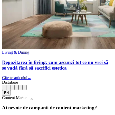
Living & Dining
Depozitarea în living: cum ascunzi tot ce nu vrei să
se vadă fără să sacrifici estetica
Citește articolul
→
Distribuie
EN
Content Marketing
Ai nevoie de campanii de content marketing?