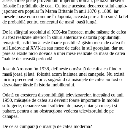
această idee poate proveni din Imperiul Otoman, pe baza meselor
folosite în grădinile de ceai. Cu toate acestea, deoarece stilul anglo-
japonez era popular în Marea Britanie în anii 1870 și 1880, iar
mesele joase erau comune în Japonia, aceasta pare a fi o sursă la fel
de probabilă pentru conceptul de masă joasă lungă.
De la sfârșitul secolului al XIX-lea încoace, multe măsuțe de cafea
au fost realizate ulterior în stiluri anterioare datorită popularității
renașterii, astfel încât este foarte posibil să găsim mese de cafea în
stil Ludovic al XVI-lea sau mese de cafea în stil georgian, dar nu
pare să existe nicio dovadă a unei mese realizate ca masă de cafea
înainte de această perioadă.
Joseph Aronson, în 1938, definește o măsuță de cafea ca fiind o
masă joasă și lată, folosită acum înaintea unei canapele. Nu există
niciun precedent istoric, sugerând că măsuțele de cafea au fost o
dezvoltare târzie în istoria mobilierului.
Odată cu creșterea disponibilității televizoarelor, începând cu anii
1950, măsuțele de cafea au devenit foarte importante în mobila
sufragerie, deoarece sunt suficient de joase, chiar și cu cești și
pahare, pentru a nu obstrucționa vederea televizorului de pe
canapea.
De ce să cumpărați o măsuță de cafea modernă?