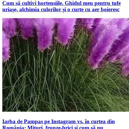
Cum să cultivi hortensiile. Ghidul meu pentru tufe
uriașe, alchimia culorilor și o curte cu aer boieresc
Iarba de Pampas pe Instagram vs. în curtea din
România: Mituri, frunze-brici și cum să nu