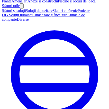
Plante
Amenajări
Anexe și construcții
Piscine și locuri de joacă
Sfaturi utile
Sfaturi și soluții
Soluții depozitare
Sfaturi curățenie
Proiecte
DIY
Soluții iluminat
Climatizare și încălzire
Animale de
companie
Diverse