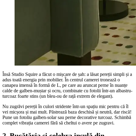
Însă Studio Squire a făcut o mișcare de șah: a lăsat pereții simpli și a
adus toată energia prin mobilier. În centrul camerei tronează o
canapea imensă în formă de L, pe care au aruncat perne în nuanțe
calde de galben-muștar și ocru, combinate cu fotolii într-un albastru-
turcoaz foarte stins (un bleu-ou de rață extrem de elegant).
Nu zugrăvi pereții în culori stridente într-un spațiu mic pentru că îl
vei micșora și mai mult. Păstrează baza deschisă și neutră, dar riscă!
Pune un fotoliu galben-solar sau perne decorative turcoaz. Schimbă
complet vibrația camerei fără să cheltui o avere pe zugravi.
2. Bucătăria și celebra insulă din