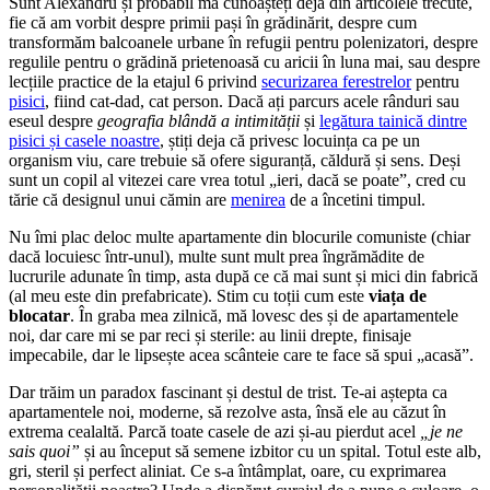
Sunt Alexandru și probabil mă cunoașteți deja din articolele trecute,
fie că am vorbit despre primii pași în grădinărit, despre cum
transformăm balcoanele urbane în refugii pentru polenizatori, despre
regulile pentru o grădină prietenoasă cu aricii în luna mai, sau despre
lecțiile practice de la etajul 6 privind
securizarea ferestrelor
pentru
pisici
, fiind cat-dad, cat person. Dacă ați parcurs acele rânduri sau
eseul despre
geografia blândă a intimității
și
legătura tainică dintre
pisici și casele noastre
, știți deja că privesc locuința ca pe un
organism viu, care trebuie să ofere siguranță, căldură și sens. Deși
sunt un copil al vitezei care vrea totul „ieri, dacă se poate”, cred cu
tărie că designul unui cămin are
menirea
de a încetini timpul.
Nu îmi plac deloc multe apartamente din blocurile comuniste (chiar
dacă locuiesc într-unul), multe sunt mult prea îngrămădite de
lucrurile adunate în timp, asta după ce că mai sunt și mici din fabrică
(al meu este din prefabricate). Stim cu toții cum este
viața de
blocatar
. În graba mea zilnică, mă lovesc des și de apartamentele
noi, dar care mi se par reci și sterile: au linii drepte, finisaje
impecabile, dar le lipsește acea scânteie care te face să spui „acasă”.
Dar trăim un paradox fascinant și destul de trist. Te-ai aștepta ca
apartamentele noi, moderne, să rezolve asta, însă ele au căzut în
extrema cealaltă. Parcă toate casele de azi și-au pierdut acel
„je ne
sais quoi”
și au început să semene izbitor cu un spital. Totul este alb,
gri, steril și perfect aliniat. Ce s-a întâmplat, oare, cu exprimarea