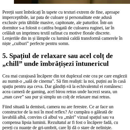
Pereții sunt îmbrăcați în tapete cu texturi extrem de fine, aproape
imperceptibile, iar pata de culoare și personalitate este adusă
exclusiv prin tăbliile masive, capitonate, ale paturilor. Într-un
dormitor s-a folosit o catifea bogată de culoarea ruginei, iar în
celălalt un imprimeu textil rafinat cu motive florale discrete.
Lenjeriile din in și lămpile cu lumină caldă transformă camerele în
niște „cuiburi” perfecte pentru somn.
5. Spațiul de relaxare sau acel colț de
„chill” unde îmbrățișezi întunericul
Cea mai curajoasă încăpere din tot duplexul este cea pe care englezii
au numit-o „sală de cinema”. Să fim realiști: la noi, puțini au în casă
spațiu pentru așa ceva. Dar gândiți-vă la echivalentul ei românesc:
acea cameră de gaming, acel birou retras unde lucrezi seara, un
„man cave” sau pur și simplu un colț de relaxare mai retras.
Fiind situată la demisol, camera nu are ferestre. Ce ar face un
constructor de la noi în mod reflex? Ar cumpăra o găleată de
lavabilă albă, convins că albul va „mări” vizual spațiul sau va
compensa lipsia luminii. Rezultatul ar fi fost o încăpere fadă, cu
pereți cu nuanțe de gri-umbrit, care îți dă o stare de neliniște.