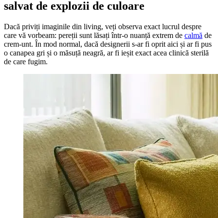
salvat de explozii de culoare
Dacă priviți imaginile din living, veți observa exact lucrul despre
care vă vorbeam: pereții sunt lăsați într-o nuanță extrem de
calmă
de
crem-unt. În mod normal, dacă designerii s-ar fi oprit aici și ar fi pus
o canapea gri și o măsuță neagră, ar fi ieșit exact acea clinică sterilă
de care fugim.