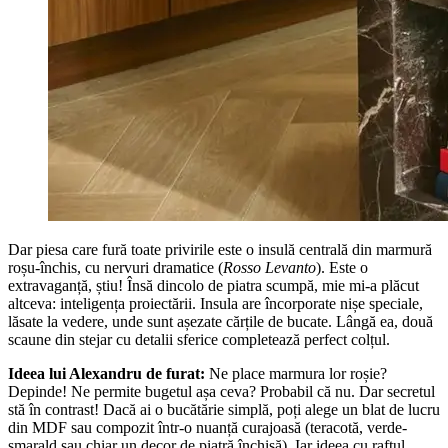
Dar piesa care fură toate privirile este o insulă centrală din marmură
roșu-închis, cu nervuri dramatice (
Rosso Levanto
). Este o
extravaganță, știu! Însă dincolo de piatra scumpă, mie mi-a plăcut
altceva: inteligența proiectării. Insula are încorporate nișe speciale,
lăsate la vedere, unde sunt așezate cărțile de bucate. Lângă ea, două
scaune din stejar cu detalii sferice completează perfect colțul.
Ideea lui Alexandru de furat:
Ne place marmura lor roșie?
Depinde! Ne permite bugetul așa ceva? Probabil că nu. Dar secretul
stă în contrast! Dacă ai o bucătărie simplă, poți alege un blat de lucru
din MDF sau compozit într-o nuanță curajoasă (teracotă, verde-
smarald sau chiar un decor de piatră închisă). Iar ideea cu raftul