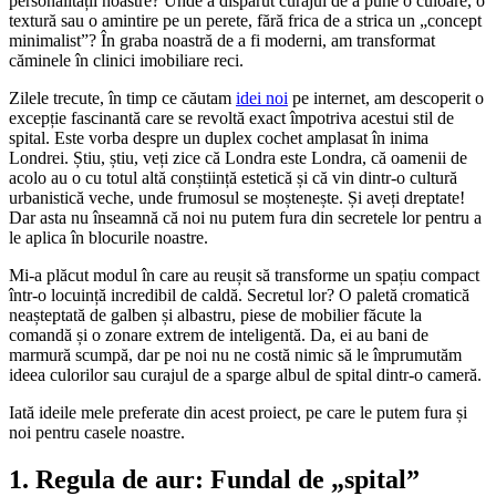
personalității noastre? Unde a dispărut curajul de a pune o culoare, o
textură sau o amintire pe un perete, fără frica de a strica un „concept
minimalist”? În graba noastră de a fi moderni, am transformat
căminele în clinici imobiliare reci.
Zilele trecute, în timp ce căutam
idei noi
pe internet, am descoperit o
excepție fascinantă care se revoltă exact împotriva acestui stil de
spital. Este vorba despre un duplex cochet amplasat în inima
Londrei. Știu, știu, veți zice că Londra este Londra, că oamenii de
acolo au o cu totul altă conștiință estetică și că vin dintr-o cultură
urbanistică veche, unde frumosul se moștenește. Și aveți dreptate!
Dar asta nu înseamnă că noi nu putem fura din secretele lor pentru a
le aplica în blocurile noastre.
Mi-a plăcut modul în care au reușit să transforme un spațiu compact
într-o locuință incredibil de caldă. Secretul lor? O paletă cromatică
neașteptată de galben și albastru, piese de mobilier făcute la
comandă și o zonare extrem de inteligentă. Da, ei au bani de
marmură scumpă, dar pe noi nu ne costă nimic să le împrumutăm
ideea culorilor sau curajul de a sparge albul de spital dintr-o cameră.
Iată ideile mele preferate din acest proiect, pe care le putem fura și
noi pentru casele noastre.
1. Regula de aur: Fundal de „spital”