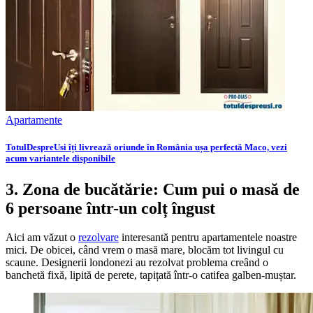
Apartamente
TotulDespreUsi îți livrează oriunde în România ușa perfectă Maco, vezi
acum variantele disponibile
3. Zona de bucătărie: Cum pui o masă de
6 persoane într-un colț îngust
Aici am văzut o
rezolvare
interesantă pentru apartamentele noastre
mici. De obicei, când vrem o masă mare, blocăm tot livingul cu
scaune. Designerii londonezi au rezolvat problema creând o
banchetă fixă, lipită de perete, tapițată într-o catifea galben-muștar.