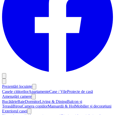
Prezentări locuințe
Casele cititorilor
Apartamente
Case / Vile
Proiecte de casă
Amenajări camere
Bucătărie
Baie
Dormitor
Living & Dining
Balcon și
Terasă
Birou
Camera copiilor
Mansardă & Hol
Mobilier și decorațiuni
Exteriorul casei