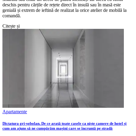
deschis pentru cărțile de rețete direct în insulă sau în masă este
genială și extrem de ieftină de realizat la orice atelier de mobilă la
comandă.
Citește și
Apartamente
Dictatura gri-șobolan. De ce arată toate casele ca niște camere de hotel și
cum am ajuns să ne cumpărăm mașini care se încruntă pe stradă