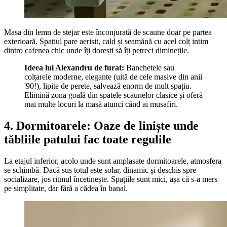
Masa din lemn de stejar este înconjurată de scaune doar pe partea
exterioară. Spațiul pare aerisit, cald și seamănă cu acel colț intim
dintro cafenea chic unde îți dorești să îți petreci diminețile.
Ideea lui Alexandru de furat:
Banchetele sau
colțarele moderne, elegante (uită de cele masive din anii
'90!), lipite de perete, salvează enorm de mult spațiu.
Elimină zona goală din spatele scaunelor clasice și oferă
mai multe locuri la masă atunci când ai musafiri.
4. Dormitoarele: Oaze de liniște unde
tăbliile patului fac toate regulile
La etajul inferior, acolo unde sunt amplasate dormitoarele, atmosfera
se schimbă. Dacă sus totul este solar, dinamic și deschis spre
socializare, jos ritmul încetinește. Spațiile sunt mici, așa că s-a mers
pe simplitate, dar fără a cădea în banal.