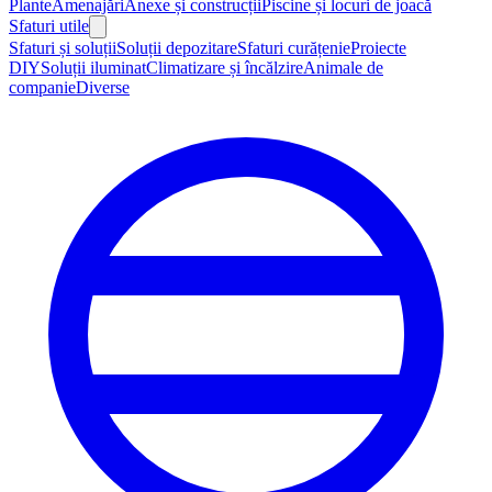
Plante
Amenajări
Anexe și construcții
Piscine și locuri de joacă
Sfaturi utile
Sfaturi și soluții
Soluții depozitare
Sfaturi curățenie
Proiecte
DIY
Soluții iluminat
Climatizare și încălzire
Animale de
companie
Diverse