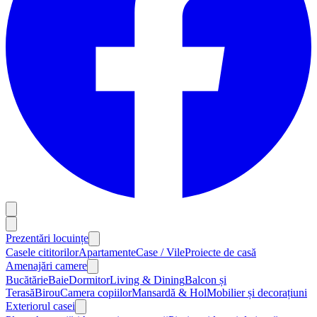
Prezentări locuințe
Casele cititorilor
Apartamente
Case / Vile
Proiecte de casă
Amenajări camere
Bucătărie
Baie
Dormitor
Living & Dining
Balcon și
Terasă
Birou
Camera copiilor
Mansardă & Hol
Mobilier și decorațiuni
Exteriorul casei