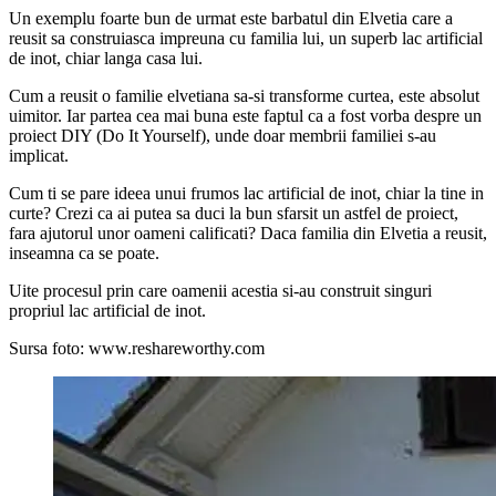
Un exemplu foarte bun de urmat este barbatul din Elvetia care a
reusit sa construiasca impreuna cu familia lui, un superb lac artificial
de inot, chiar langa casa lui.
Cum a reusit o familie elvetiana sa-si transforme curtea, este absolut
uimitor. Iar partea cea mai buna este faptul ca a fost vorba despre un
proiect DIY (Do It Yourself), unde doar membrii familiei s-au
implicat.
Cum ti se pare ideea unui frumos lac artificial de inot, chiar la tine in
curte? Crezi ca ai putea sa duci la bun sfarsit un astfel de proiect,
fara ajutorul unor oameni calificati? Daca familia din Elvetia a reusit,
inseamna ca se poate.
Uite procesul prin care oamenii acestia si-au construit singuri
propriul lac artificial de inot.
Sursa foto: www.reshareworthy.com