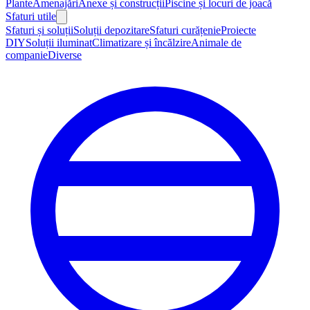
Plante
Amenajări
Anexe și construcții
Piscine și locuri de joacă
Sfaturi utile
Sfaturi și soluții
Soluții depozitare
Sfaturi curățenie
Proiecte
DIY
Soluții iluminat
Climatizare și încălzire
Animale de
companie
Diverse