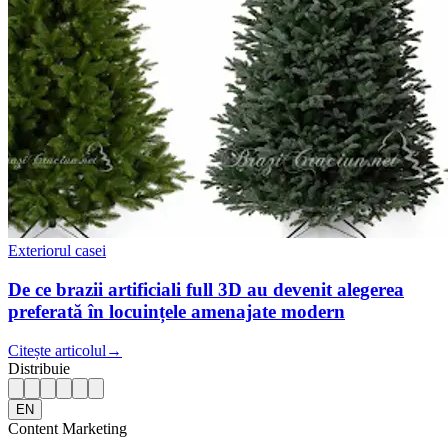
Exteriorul casei
De ce brazii artificiali full 3D au devenit alegerea
preferată în locuințele amenajate modern
Citește articolul
→
Distribuie
EN
Content Marketing