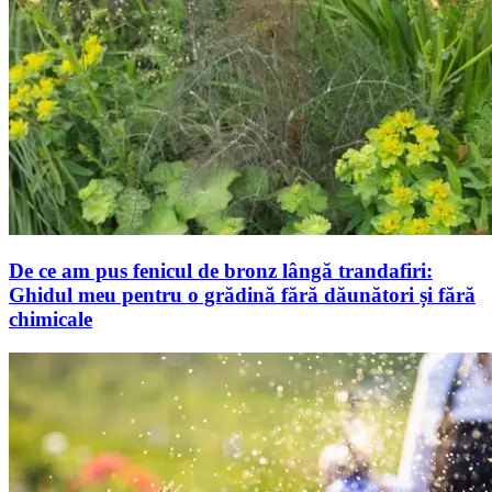
De ce am pus fenicul de bronz lângă trandafiri:
Ghidul meu pentru o grădină fără dăunători și fără
chimicale