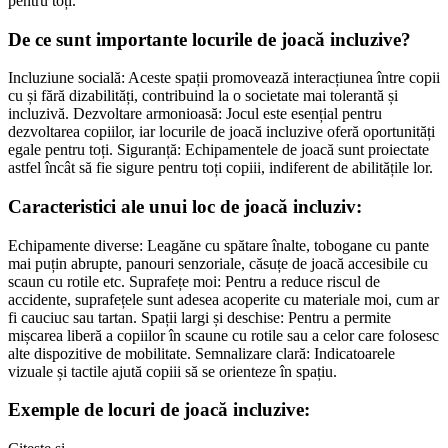
pentru toți.
De ce sunt importante locurile de joacă incluzive?
Incluziune socială: Aceste spații promovează interacțiunea între copii
cu și fără dizabilități, contribuind la o societate mai tolerantă și
incluzivă. Dezvoltare armonioasă: Jocul este esențial pentru
dezvoltarea copiilor, iar locurile de joacă incluzive oferă oportunități
egale pentru toți. Siguranță: Echipamentele de joacă sunt proiectate
astfel încât să fie sigure pentru toți copiii, indiferent de abilitățile lor.
Caracteristici ale unui loc de joacă incluziv:
Echipamente diverse: Leagăne cu spătare înalte, tobogane cu pante
mai puțin abrupte, panouri senzoriale, căsuțe de joacă accesibile cu
scaun cu rotile etc. Suprafețe moi: Pentru a reduce riscul de
accidente, suprafețele sunt adesea acoperite cu materiale moi, cum ar
fi cauciuc sau tartan. Spații largi și deschise: Pentru a permite
mișcarea liberă a copiilor în scaune cu rotile sau a celor care folosesc
alte dispozitive de mobilitate. Semnalizare clară: Indicatoarele
vizuale și tactile ajută copiii să se orienteze în spațiu.
Exemple de locuri de joacă incluzive: