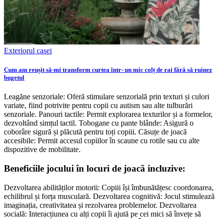
Exteriorul casei
Cum am reușit să-mi transform curtea într- un mic colț de rai fără să ruinez
bugetul
Leagăne senzoriale: Oferă stimulare senzorială prin texturi și culori
variate, fiind potrivite pentru copii cu autism sau alte tulburări
senzoriale. Panouri tactile: Permit explorarea texturilor și a formelor,
dezvoltând simțul tactil. Tobogane cu pante blânde: Asigură o
coborâre sigură și plăcută pentru toți copiii. Căsuțe de joacă
accesibile: Permit accesul copiilor în scaune cu rotile sau cu alte
dispozitive de mobilitate.
Beneficiile jocului în locuri de joacă incluzive:
Dezvoltarea abilităților motorii: Copiii își îmbunătățesc coordonarea,
echilibrul și forța musculară. Dezvoltarea cognitivă: Jocul stimulează
imaginația, creativitatea și rezolvarea problemelor. Dezvoltarea
socială: Interacțiunea cu alți copii îi ajută pe cei mici să învețe să