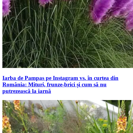
Iarba de Pampas pe Instagram vs. în curtea din
România: Mituri, frunze-brici și cum să nu
putrezească la iarnă