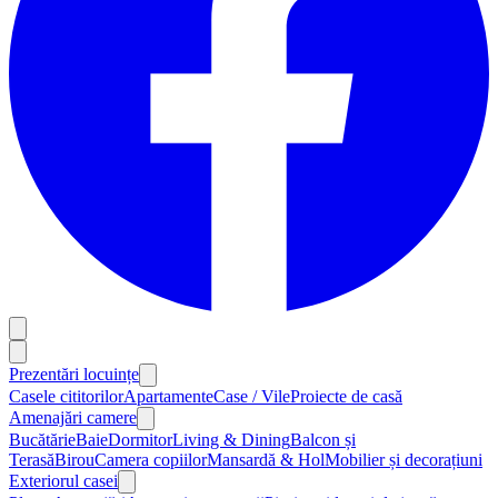
Prezentări locuințe
Casele cititorilor
Apartamente
Case / Vile
Proiecte de casă
Amenajări camere
Bucătărie
Baie
Dormitor
Living & Dining
Balcon și
Terasă
Birou
Camera copiilor
Mansardă & Hol
Mobilier și decorațiuni
Exteriorul casei