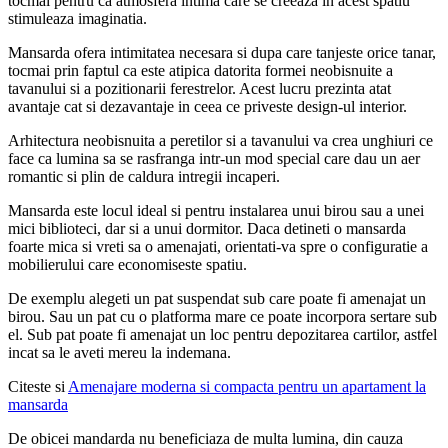
tocmai pentru ca atmosfera intima care se creeaza in acest spatiu
stimuleaza imaginatia.
Mansarda ofera intimitatea necesara si dupa care tanjeste orice tanar,
tocmai prin faptul ca este atipica datorita formei neobisnuite a
tavanului si a pozitionarii ferestrelor. Acest lucru prezinta atat
avantaje cat si dezavantaje in ceea ce priveste design-ul interior.
Arhitectura neobisnuita a peretilor si a tavanului va crea unghiuri ce
face ca lumina sa se rasfranga intr-un mod special care dau un aer
romantic si plin de caldura intregii incaperi.
Mansarda este locul ideal si pentru instalarea unui birou sau a unei
mici biblioteci, dar si a unui dormitor. Daca detineti o mansarda
foarte mica si vreti sa o amenajati, orientati-va spre o configuratie a
mobilierului care economiseste spatiu.
De exemplu alegeti un pat suspendat sub care poate fi amenajat un
birou. Sau un pat cu o platforma mare ce poate incorpora sertare sub
el. Sub pat poate fi amenajat un loc pentru depozitarea cartilor, astfel
incat sa le aveti mereu la indemana.
Citeste si
Amenajare moderna si compacta pentru un apartament la
mansarda​
De obicei mandarda nu beneficiaza de multa lumina, din cauza