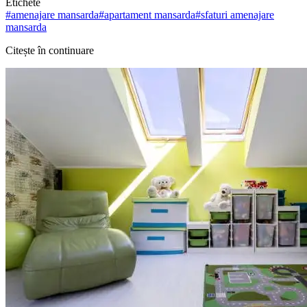
Etichete
#
amenajare mansarda
#
apartament mansarda
#
sfaturi amenajare
mansarda
Citește în continuare