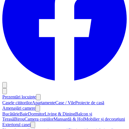
Prezentări locuințe
Casele cititorilor
Apartamente
Case / Vile
Proiecte de casă
Amenajări camere
Bucătărie
Baie
Dormitor
Living & Dining
Balcon și
Terasă
Birou
Camera copiilor
Mansardă & Hol
Mobilier și decorațiuni
Exteriorul casei