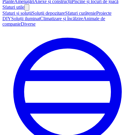
Plante
Amenajări
Anexe și construcții
Piscine și locuri de joacă
Sfaturi utile
Sfaturi și soluții
Soluții depozitare
Sfaturi curățenie
Proiecte
DIY
Soluții iluminat
Climatizare și încălzire
Animale de
companie
Diverse