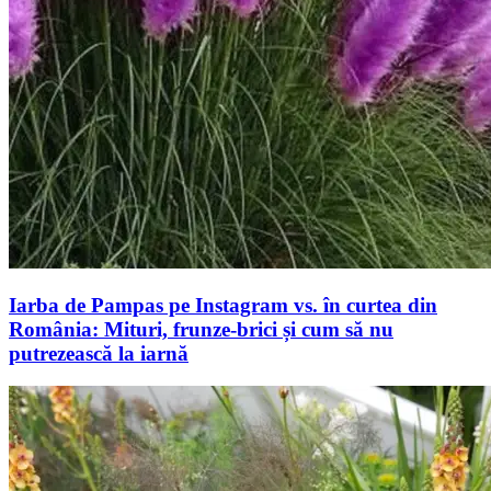
Iarba de Pampas pe Instagram vs. în curtea din
România: Mituri, frunze-brici și cum să nu
putrezească la iarnă