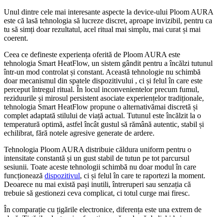
Unul dintre cele mai interesante aspecte la device-ului Ploom AURA
este că lasă tehnologia să lucreze discret, aproape invizibil, pentru ca
tu să simți doar rezultatul, acel ritual mai simplu, mai curat și mai
coerent.
Ceea ce defineste experiența oferită de Ploom AURA este
tehnologia Smart HeatFlow, un sistem gândit pentru a încălzi tutunul
într-un mod controlat și constant. Această tehnologie nu schimbă
doar mecanismul din spatele dispozitivului , ci și felul în care este
perceput întregul ritual. În locul inconvenientelor precum fumul,
reziduurile și mirosul persistent asociate experiențelor tradiționale,
tehnologia Smart HeatFlow propune o alternativămai discretă și
complet adaptată stilului de viață actual. Tutunul este încălzit la o
temperatură optimă, astfel încât gustul să rămână autentic, stabil și
echilibrat, fără notele agresive generate de ardere.
Tehnologia Ploom AURA distribuie căldura uniform pentru o
intensitate constantă și un gust stabil de tutun pe tot parcursul
sesiunii. Toate aceste tehnologii schimbă nu doar modul în care
funcționează
dispozitivul
, ci și felul în care te raportezi la moment.
Deoarece nu mai există pași inutili, întreruperi sau senzația că
trebuie să gestionezi ceva complicat, ci totul curge mai firesc.
În comparație cu țigările electronice, diferența este una extrem de