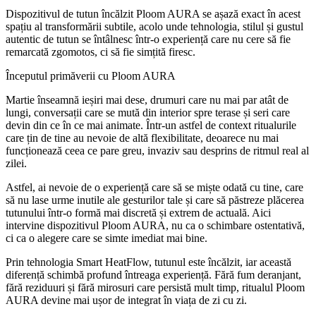
Dispozitivul de tutun încălzit Ploom AURA se așază exact în acest
spațiu al transformării subtile, acolo unde tehnologia, stilul și gustul
autentic de tutun se întâlnesc într-o experiență care nu cere să fie
remarcată zgomotos, ci să fie simțită firesc.
Începutul primăverii cu Ploom AURA
Martie înseamnă ieșiri mai dese, drumuri care nu mai par atât de
lungi, conversații care se mută din interior spre terase și seri care
devin din ce în ce mai animate. Într-un astfel de context ritualurile
care țin de tine au nevoie de altă flexibilitate, deoarece nu mai
funcționează ceea ce pare greu, invaziv sau desprins de ritmul real al
zilei.
Astfel, ai nevoie de o experiență care să se miște odată cu tine, care
să nu lase urme inutile ale gesturilor tale și care să păstreze plăcerea
tutunului într-o formă mai discretă și extrem de actuală. Aici
intervine dispozitivul Ploom AURA, nu ca o schimbare ostentativă,
ci ca o alegere care se simte imediat mai bine.
Prin tehnologia Smart HeatFlow, tutunul este încălzit, iar această
diferență schimbă profund întreaga experiență. Fără fum deranjant,
fără reziduuri și fără mirosuri care persistă mult timp, ritualul Ploom
AURA devine mai ușor de integrat în viața de zi cu zi.