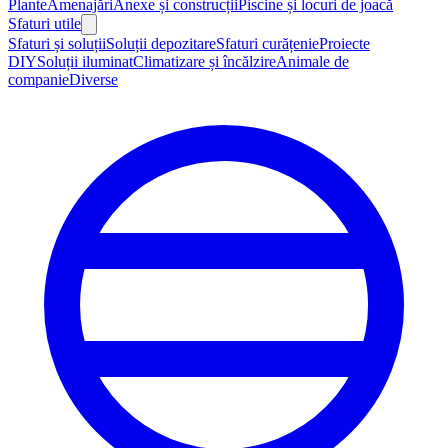
Plante
Amenajări
Anexe și construcții
Piscine și locuri de joacă
Sfaturi utile
Sfaturi și soluții
Soluții depozitare
Sfaturi curățenie
Proiecte
DIY
Soluții iluminat
Climatizare și încălzire
Animale de
companie
Diverse