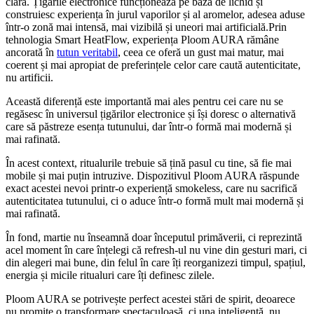
clară. Țigările electronice funcționează pe bază de lichid și
construiesc experiența în jurul vaporilor și al aromelor, adesea aduse
într-o zonă mai intensă, mai vizibilă și uneori mai artificială.Prin
tehnologia Smart HeatFlow, experiența Ploom AURA rămâne
ancorată în
tutun veritabil
, ceea ce oferă un gust mai matur, mai
coerent și mai apropiat de preferințele celor care caută autenticitate,
nu artificii.
Această diferență este importantă mai ales pentru cei care nu se
regăsesc în universul țigărilor electronice și își doresc o alternativă
care să păstreze esența tutunului, dar într-o formă mai modernă și
mai rafinată.
În acest context, ritualurile trebuie să țină pasul cu tine, să fie mai
mobile și mai puțin intruzive. Dispozitivul Ploom AURA răspunde
exact acestei nevoi printr-o experiență smokeless, care nu sacrifică
autenticitatea tutunului, ci o aduce într-o formă mult mai modernă și
mai rafinată.
În fond, martie nu înseamnă doar începutul primăverii, ci reprezintă
acel moment în care înțelegi că refresh-ul nu vine din gesturi mari, ci
din alegeri mai bune, din felul în care îți reorganizezi timpul, spațiul,
energia și micile ritualuri care îți definesc zilele.
Ploom AURA se potrivește perfect acestei stări de spirit, deoarece
nu promite o transformare spectaculoasă, ci una inteligentă, nu