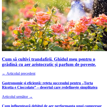
Cum să cultivi trandafirii. Ghidul meu pentru o
grădină cu aer aristocratic și parfum de poveste.
← Articolul precedent
Gastronomie și eficiență: rețeta succesului pentru „Torta
Ricotta e Cioccolato” – desertul care redefinește simplitatea
Articolul următor →
Cum influențează debitul de aer performanța unui compresor