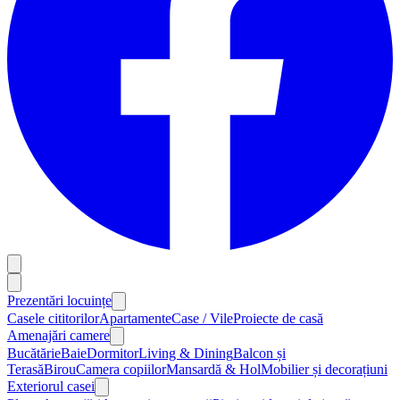
Prezentări locuințe
Casele cititorilor
Apartamente
Case / Vile
Proiecte de casă
Amenajări camere
Bucătărie
Baie
Dormitor
Living & Dining
Balcon și
Terasă
Birou
Camera copiilor
Mansardă & Hol
Mobilier și decorațiuni
Exteriorul casei