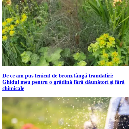
De ce am pus fenicul de bronz lângă trandafiri:
Ghidul meu pentru o grădină fără dăunători și fără
chimicale