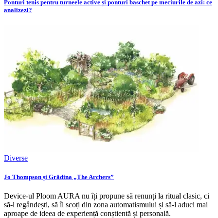
Ponturi tenis pentru turneele active și ponturi baschet pe meciurile de azi: ce
analizezi?
Diverse
Jo Thompson și Grădina „The Archers”
Device-ul Ploom AURA nu îți propune să renunți la ritual clasic, ci
să-l regândești, să îl scoți din zona automatismului și să-l aduci mai
aproape de ideea de experiență conștientă și personală.