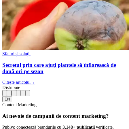
Sfaturi și soluții
Secretul prin care ajuți plantele să înflorească de
două ori pe sezon
Citește articolul
→
Distribuie
EN
Content Marketing
Ai nevoie de campanii de content marketing?
Publyo conectează brandurile cu
3.148
+ publicații
verificate.