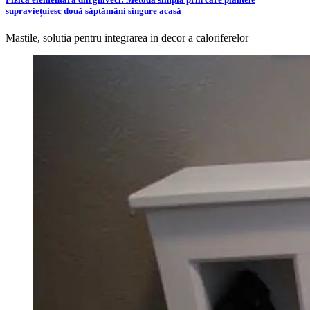
supraviețuiesc două săptămâni singure acasă
Mastile, solutia pentru integrarea in decor a caloriferelor