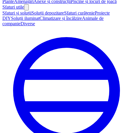
Plante
Amenajări
Anexe și construcții
Piscine și locuri de joacă
Sfaturi utile
Sfaturi și soluții
Soluții depozitare
Sfaturi curățenie
Proiecte
DIY
Soluții iluminat
Climatizare și încălzire
Animale de
companie
Diverse