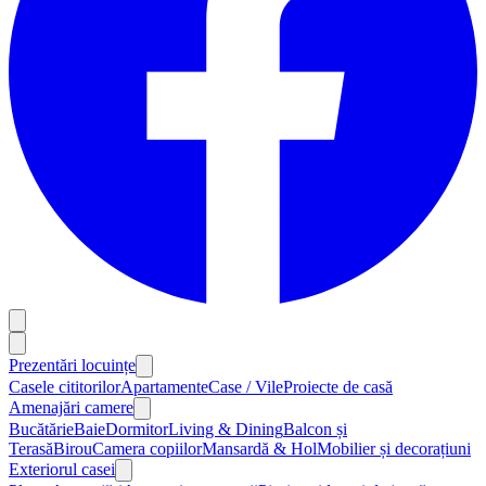
Prezentări locuințe
Casele cititorilor
Apartamente
Case / Vile
Proiecte de casă
Amenajări camere
Bucătărie
Baie
Dormitor
Living & Dining
Balcon și
Terasă
Birou
Camera copiilor
Mansardă & Hol
Mobilier și decorațiuni
Exteriorul casei