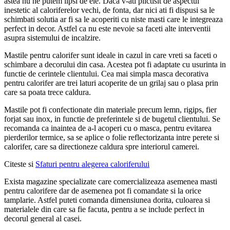
astea nu ne putem lipsi de ele. Daca v-ati plictisit de aspectul
inestetic al caloriferelor vechi, de fonta, dar nici ati fi dispusi sa le
schimbati solutia ar fi sa le acoperiti cu niste masti care le integreaza
perfect in decor. Astfel ca nu este nevoie sa faceti alte interventii
asupra sistemului de incalzire.
Mastile pentru calorifer sunt ideale in cazul in care vreti sa faceti o
schimbare a decorului din casa. Acestea pot fi adaptate cu usurinta in
functie de cerintele clientului. Cea mai simpla masca decorativa
pentru calorifer are trei laturi acoperite de un grilaj sau o plasa prin
care sa poata trece caldura.
Mastile pot fi confectionate din materiale precum lemn, rigips, fier
forjat sau inox, in functie de preferintele si de bugetul clientului. Se
recomanda ca inaintea de a-l acoperi cu o masca, pentru evitarea
pierderilor termice, sa se aplice o folie reflectorizanta intre perete si
calorifer, care sa directioneze caldura spre interiorul camerei.
Citeste si
Sfaturi pentru alegerea caloriferului
Exista magazine specializate care comercializeaza asemenea masti
pentru calorifere dar de asemenea pot fi comandate si la orice
tamplarie. Astfel puteti comanda dimensiunea dorita, culoarea si
materialele din care sa fie facuta, pentru a se include perfect in
decorul general al casei.