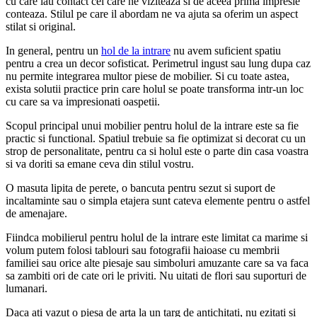
cu care iau contact cei care ne viziteaza si de aceea prima impresie
conteaza. Stilul pe care il abordam ne va ajuta sa oferim un aspect
stilat si original.
In general, pentru un
hol de la intrare
nu avem suficient spatiu
pentru a crea un decor sofisticat. Perimetrul ingust sau lung dupa caz
nu permite integrarea multor piese de mobilier. Si cu toate astea,
exista solutii practice prin care holul se poate transforma intr-un loc
cu care sa va impresionati oaspetii.
Scopul principal unui mobilier pentru holul de la intrare este sa fie
practic si functional. Spatiul trebuie sa fie optimizat si decorat cu un
strop de personalitate, pentru ca si holul este o parte din casa voastra
si va doriti sa emane ceva din stilul vostru.
O masuta lipita de perete, o bancuta pentru sezut si suport de
incaltaminte sau o simpla etajera sunt cateva elemente pentru o astfel
de amenajare.
Fiindca mobilierul pentru holul de la intrare este limitat ca marime si
volum putem folosi tablouri sau fotografii haioase cu membrii
familiei sau orice alte piesaje sau simboluri amuzante care sa va faca
sa zambiti ori de cate ori le priviti. Nu uitati de flori sau suporturi de
lumanari.
Daca ati vazut o piesa de arta la un targ de antichitati, nu ezitati si