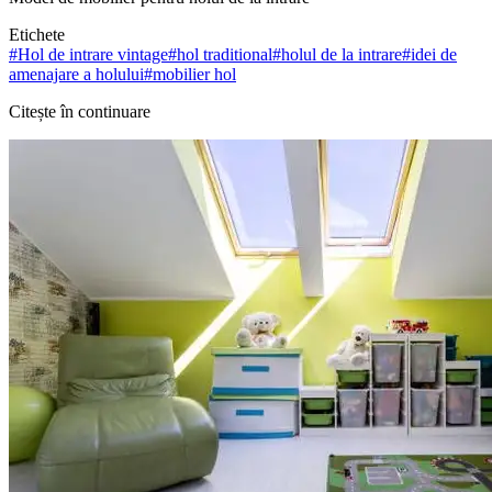
Etichete
#
Hol de intrare vintage
#
hol traditional
#
holul de la intrare
#
idei de
amenajare a holului
#
mobilier hol
Citește în continuare