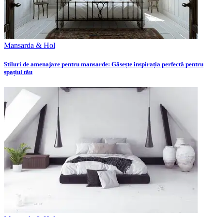
Mansarda & Hol
Stiluri de amenajare pentru mansarde: Găsește inspirația perfectă pentru
spațiul tău