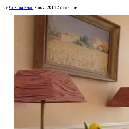
De
Cristina Paun
|
7 nov. 2014
|
2
min citire