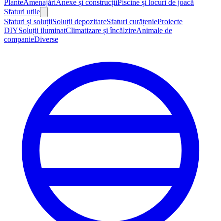
Plante
Amenajări
Anexe și construcții
Piscine și locuri de joacă
Sfaturi utile
Sfaturi și soluții
Soluții depozitare
Sfaturi curățenie
Proiecte
DIY
Soluții iluminat
Climatizare și încălzire
Animale de
companie
Diverse