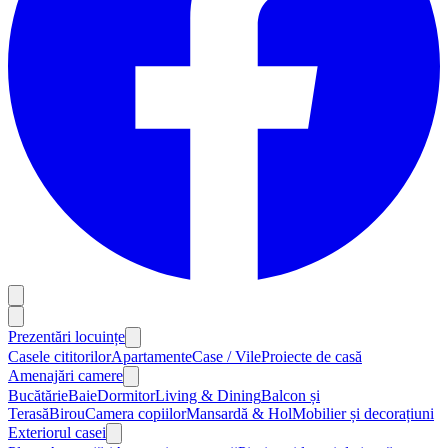
Prezentări locuințe
Casele cititorilor
Apartamente
Case / Vile
Proiecte de casă
Amenajări camere
Bucătărie
Baie
Dormitor
Living & Dining
Balcon și
Terasă
Birou
Camera copiilor
Mansardă & Hol
Mobilier și decorațiuni
Exteriorul casei