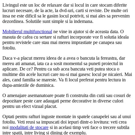
Livingul este un loc de relaxare dar si locul in care stocam diferite
lucruri necesare, de la acte, la dvd-uri, carti si reviste. De multe ori
insa ne este dificil sa le gasim locul potrivit, si mai ales sa prevenim
dezordinea. Solutiile sunt simple si la indemana.
Mobilierul multifunctional
ne vine in ajutor si de aceasta data. O
masuta de cafea cu sertare si rafturi incorporate vor fi solutia ideala
pentru revistele care stau mai mereu imprastiate pe canapea sau
fotoliu.
Daca v-a placut mereu ideea de a avea o bancuta la fereastra, dar
mereu ati amanat, iata ca a sosit momentul sa puneti proiectul in
aplicare. De ce? Pentru ca sub acea bancuta veti putea stoca o
multime din acele lucruri care nu-si mai gasesc locul pe nicaieri. Mai
ales, cand familia se mareste. Va fi locul preferat pentru lectura in
dupa-amiezile de duminica.
O amenajare asemanatoare poate fi construita din cutii sau cosuri de
depozitare peste care adaugati perne decorative in diverse culori
pentru un efect vizual placut.
Optati pentru rafturi inguste montate in spatele canapelei sau al unui
fotoliu. Veti reusi sa impuscati doi iepuri dintr-o lovitura: veti crea
noi
modalitati de stocare
si in acelasi timp veti face o trecere subtila
intre spatii, intre living si dining de exemplu.