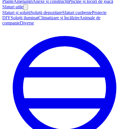
Plante
Amenajări
Anexe și construcții
Piscine și locuri de joacă
Sfaturi utile
Sfaturi și soluții
Soluții depozitare
Sfaturi curățenie
Proiecte
DIY
Soluții iluminat
Climatizare și încălzire
Animale de
companie
Diverse