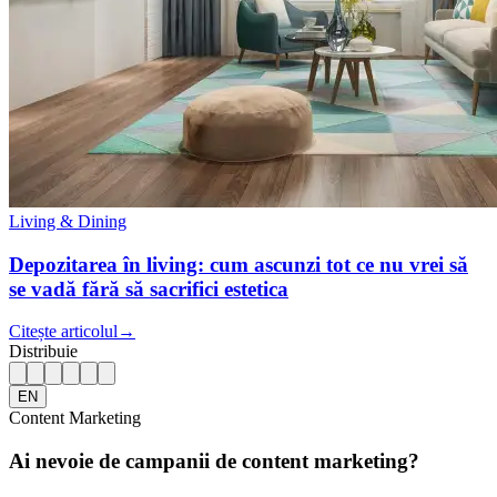
Living & Dining
Depozitarea în living: cum ascunzi tot ce nu vrei să
se vadă fără să sacrifici estetica
Citește articolul
→
Distribuie
EN
Content Marketing
Ai nevoie de campanii de content marketing?