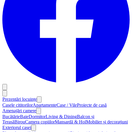
Prezentări locuințe
Casele cititorilor
Apartamente
Case / Vile
Proiecte de casă
Amenajări camere
Bucătărie
Baie
Dormitor
Living & Dining
Balcon și
Terasă
Birou
Camera copiilor
Mansardă & Hol
Mobilier și decorațiuni
Exteriorul casei