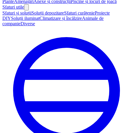
Plante
Amenajări
Anexe și construcții
Piscine și locuri de joacă
Sfaturi utile
Sfaturi și soluții
Soluții depozitare
Sfaturi curățenie
Proiecte
DIY
Soluții iluminat
Climatizare și încălzire
Animale de
companie
Diverse