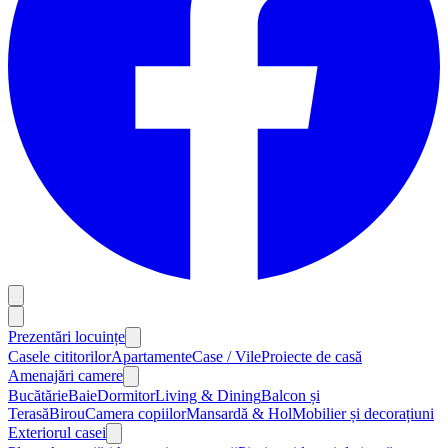
Prezentări locuințe
Casele cititorilor
Apartamente
Case / Vile
Proiecte de casă
Amenajări camere
Bucătărie
Baie
Dormitor
Living & Dining
Balcon și
Terasă
Birou
Camera copiilor
Mansardă & Hol
Mobilier și decorațiuni
Exteriorul casei