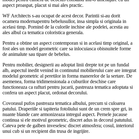
aspect proaspat, placut si mai ales practic.
WF Architects s-au ocupat de acest decor. Parintii si-au dorit
ocamera modernapentru bebelusullor, insa simpla si originala in
acelasi timp. Pornind de la culorile inchise ale podelei, acestia au
ales albul ca tematica coloristica generala.
Pentru a obtine un aspect contemporan si in acelasi timp original, a
fost ales un model geometric care sa inlocuiasca obisnuitele forme
de animalute sau tipare de bebelus.
Pentru mobilier, designerii au adoptat linii drepte tot pe un fundal
alb, aspectul inedit venind in continutul mobilierului care are integrat
modelul geometric al peretilor in forma manerelor de la sertare. De
asemenea, forma tridimensionala a cuburilor deschise care
functioneaza ca rafturi pentru jucarii, pastreaza tematica adoptata si
confera un aspect placut, ordonat decorului.
Covorasul pufos pastreaza tematica albului, precum si culoarea
patului. Draperiile si tapiteria fotoliului sunt de un crem spre gri, in
nuante blande care armonizeaza intregul aspect. Pernele jucause
continua si ele motivul geometric, discret adus in decorul patutului.
Cateva pete de galben inveselesc discret atmosfera; cosul, interiorul
unui cub si un recipient din trusa de ingrijire.