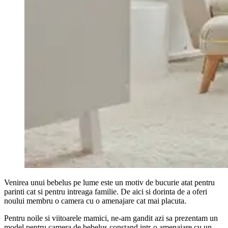
Venirea unui bebelus pe lume este un motiv de bucurie atat pentru
parinti cat si pentru intreaga familie. De aici si dorinta de a oferi
noului membru o camera cu o amenajare cat mai placuta.
Pentru noile si viitoarele mamici, ne-am gandit azi sa prezentam un
model pentru camera de bebelus constand intr-o amenajare cu un