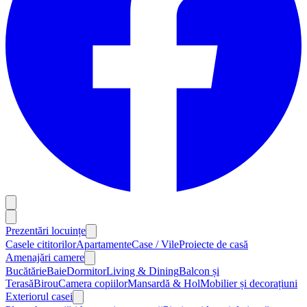
Prezentări locuințe
Casele cititorilor
Apartamente
Case / Vile
Proiecte de casă
Amenajări camere
Bucătărie
Baie
Dormitor
Living & Dining
Balcon și
Terasă
Birou
Camera copiilor
Mansardă & Hol
Mobilier și decorațiuni
Exteriorul casei