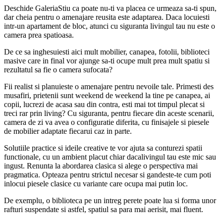
Deschide GaleriaStiu ca poate nu-ti va placea ce urmeaza sa-ti spun,
dar cheia pentru o amenajare reusita este adaptarea. Daca locuiesti
intr-un apartament de bloc, atunci cu siguranta livingul tau nu este o
camera prea spatioasa.
De ce sa inghesuiesti aici mult mobilier, canapea, fotolii, biblioteci
masive care in final vor ajunge sa-ti ocupe mult prea mult spatiu si
rezultatul sa fie o camera sufocata?
Fii realist si planuieste o amenajare pentru nevoile tale. Primesti des
musafiri, prietenii sunt weekend de weekend la tine pe canapea, ai
copii, lucrezi de acasa sau din contra, esti mai tot timpul plecat si
treci rar prin living? Cu siguranta, pentru fiecare din aceste scenarii,
camera de zi va avea o configuratie diferita, cu finisajele si piesele
de mobilier adaptate fiecarui caz in parte.
Solutiile practice si ideile creative te vor ajuta sa conturezi spatii
functionale, cu un ambient placut chiar dacalivingul tau este mic sau
ingust. Renunta la abordarea clasica si alege o perspectiva mai
pragmatica. Opteaza pentru strictul necesar si gandeste-te cum poti
inlocui piesele clasice cu variante care ocupa mai putin loc.
De exemplu, o biblioteca pe un intreg perete poate lua si forma unor
rafturi suspendate si astfel, spatiul sa para mai aerisit, mai fluent.