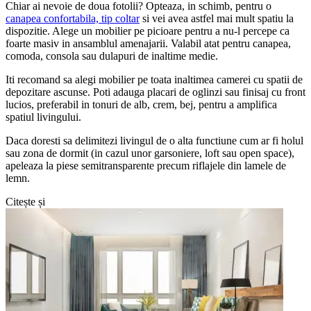
Chiar ai nevoie de doua fotolii? Opteaza, in schimb, pentru o
canapea confortabila, tip coltar
si vei avea astfel mai mult spatiu la
dispozitie. Alege un mobilier pe picioare pentru a nu-l percepe ca
foarte masiv in ansamblul amenajarii. Valabil atat pentru canapea,
comoda, consola sau dulapuri de inaltime medie.
Iti recomand sa alegi mobilier pe toata inaltimea camerei cu spatii de
depozitare ascunse. Poti adauga placari de oglinzi sau finisaj cu front
lucios, preferabil in tonuri de alb, crem, bej, pentru a amplifica
spatiul livingului.
Daca doresti sa delimitezi livingul de o alta functiune cum ar fi holul
sau zona de dormit (in cazul unor garsoniere, loft sau open space),
apeleaza la piese semitransparente precum riflajele din lamele de
lemn.
Citește și