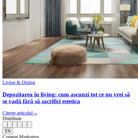
Living & Dining
Depozitarea în living: cum ascunzi tot ce nu vrei să
se vadă fără să sacrifici estetica
Citește articolul
→
Distribuie
EN
Content Marketing