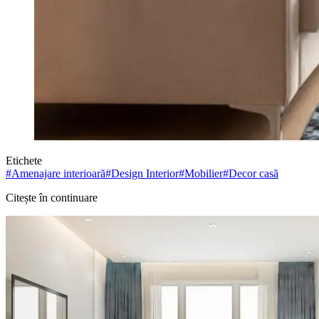
Etichete
#
Amenajare interioară
#
Design Interior
#
Mobilier
#
Decor casă
Citește în continuare