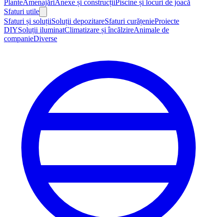
Plante
Amenajări
Anexe și construcții
Piscine și locuri de joacă
Sfaturi utile
Sfaturi și soluții
Soluții depozitare
Sfaturi curățenie
Proiecte
DIY
Soluții iluminat
Climatizare și încălzire
Animale de
companie
Diverse