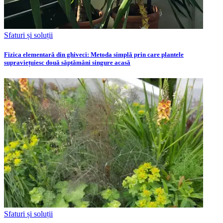
Sfaturi și soluții
Fizica elementară din ghiveci: Metoda simplă prin care plantele
supraviețuiesc două săptămâni singure acasă
Sfaturi și soluții