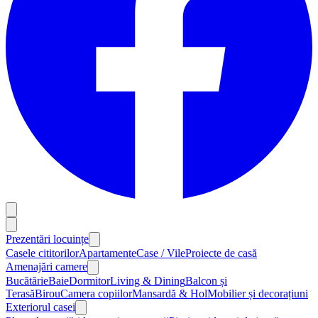
Prezentări locuințe
Casele cititorilor
Apartamente
Case / Vile
Proiecte de casă
Amenajări camere
Bucătărie
Baie
Dormitor
Living & Dining
Balcon și
Terasă
Birou
Camera copiilor
Mansardă & Hol
Mobilier și decorațiuni
Exteriorul casei