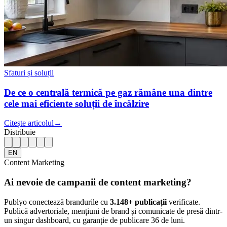
Sfaturi și soluții
De ce o centrală termică pe gaz rămâne una dintre
cele mai eficiente soluții de încălzire
Citește articolul
→
Distribuie
EN
Content Marketing
Ai nevoie de campanii de content marketing?
Publyo conectează brandurile cu
3.148
+ publicații
verificate.
Publică advertoriale, mențiuni de brand și comunicate de presă dintr-
un singur dashboard, cu garanție de publicare 36 de luni.