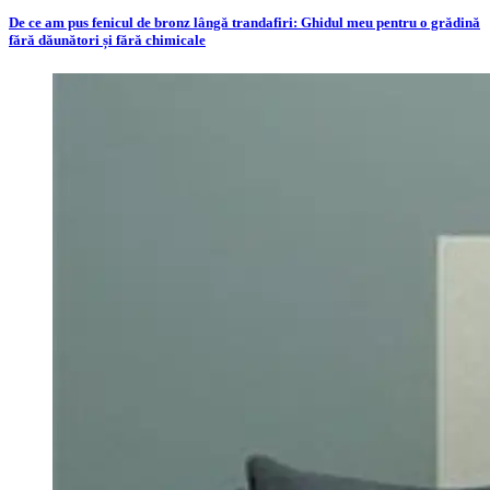
De ce am pus fenicul de bronz lângă trandafiri: Ghidul meu pentru o grădină
fără dăunători și fără chimicale