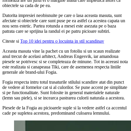
formeaza are un jurul ei o margine inalta care impiedica astfel ca
obiectele sa cada de pe ea.
Datorita impresiei neobisnuite pe care o lasa aceasta masuta, sunt
afectate si obiectele care sunt puse pe ea astfel ca acestea capata un
nou sens estetic. Partea rotunda a mesei este asezata pe o baza
patrata care se sprijina la randul ei pe patru picioare subtiri.
Citeste si
Top 10 idei pentru o locuinta in stil scandinav
Aceasta masuta vine la pachet cu un fotoliu si un scaun realizate
anul trecut de acelasi arhitect, Andreas Engesvik, iar amandoua
piesele se potrivesc si se completeaza de minune. Tot in aceeasi nota
este realizata si canapeaua Tiki, care de asemenea respecta liniile
generale ale brand-ului Fogia.
Fogia respecta intru totul trasaturile stilului scandinv atat din punct
de vedere al formelor cat si al culorilor. Se pune accent pe simplitate
si pe functionalitate. Sunt folosite in general materialele naturale
(lemn sau piele), si se incearca pastrarea culorii naturala a acestora.
Piesele de la Fogia au picioarele suple si la vedere astfel ca accentul
cade pe supletea acestora, predominand culoarea lemnului.