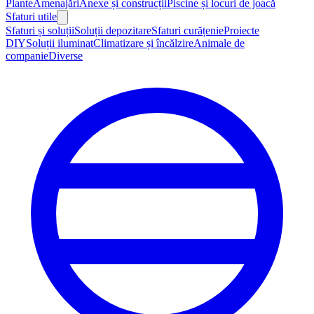
Plante
Amenajări
Anexe și construcții
Piscine și locuri de joacă
Sfaturi utile
Sfaturi și soluții
Soluții depozitare
Sfaturi curățenie
Proiecte
DIY
Soluții iluminat
Climatizare și încălzire
Animale de
companie
Diverse