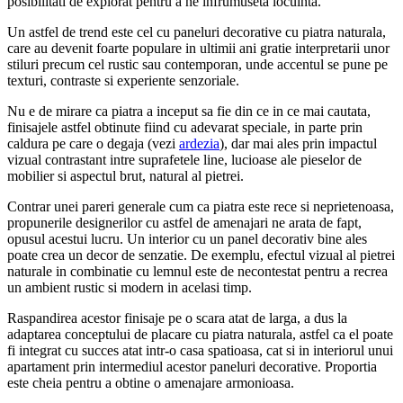
posibilitati de explorat pentru a ne infrumuseta locuinta.
Un astfel de trend este cel cu paneluri decorative cu piatra naturala,
care au devenit foarte populare in ultimii ani gratie interpretarii unor
stiluri precum cel rustic sau contemporan, unde accentul se pune pe
texturi, contraste si experiente senzoriale.
Nu e de mirare ca piatra a inceput sa fie din ce in ce mai cautata,
finisajele astfel obtinute fiind cu adevarat speciale, in parte prin
caldura pe care o degaja (vezi
ardezia
), dar mai ales prin impactul
vizual contrastant intre suprafetele line, lucioase ale pieselor de
mobilier si aspectul brut, natural al pietrei.
Contrar unei pareri generale cum ca piatra este rece si neprietenoasa,
propunerile designerilor cu astfel de amenajari ne arata de fapt,
opusul acestui lucru. Un interior cu un panel decorativ bine ales
poate crea un decor de senzatie. De exemplu, efectul vizual al pietrei
naturale in combinatie cu lemnul este de necontestat pentru a recrea
un ambient rustic si modern in acelasi timp.
Raspandirea acestor finisaje pe o scara atat de larga, a dus la
adaptarea conceptului de placare cu piatra naturala, astfel ca el poate
fi integrat cu succes atat intr-o casa spatioasa, cat si in interiorul unui
apartament prin intermediul acestor paneluri decorative. Proportia
este cheia pentru a obtine o amenajare armonioasa.