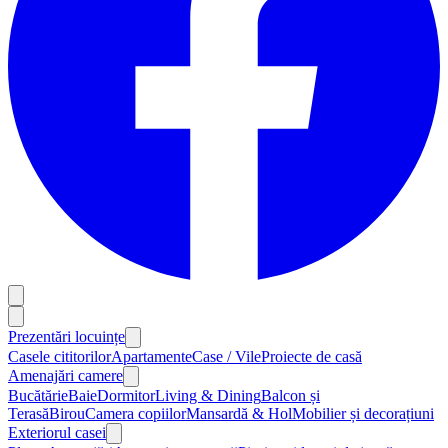
Prezentări locuințe
Casele cititorilor
Apartamente
Case / Vile
Proiecte de casă
Amenajări camere
Bucătărie
Baie
Dormitor
Living & Dining
Balcon și
Terasă
Birou
Camera copiilor
Mansardă & Hol
Mobilier și decorațiuni
Exteriorul casei