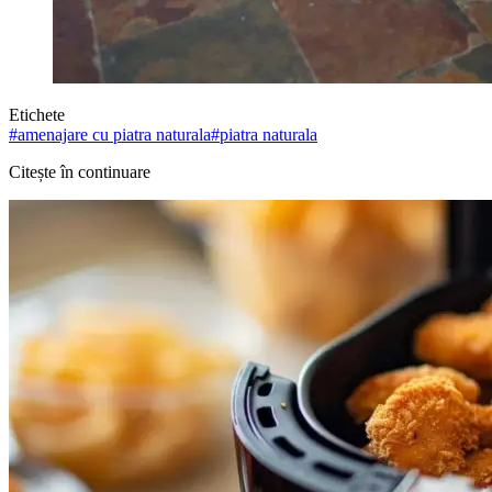
Etichete
#
amenajare cu piatra naturala
#
piatra naturala
Citește în continuare