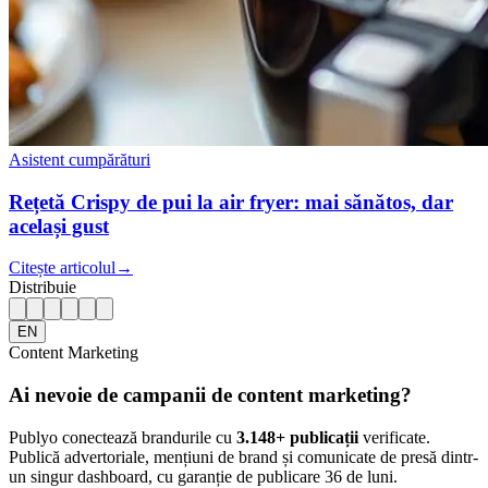
Asistent cumpărături
Rețetă Crispy de pui la air fryer: mai sănătos, dar
același gust
Citește articolul
→
Distribuie
EN
Content Marketing
Ai nevoie de campanii de content marketing?
Publyo conectează brandurile cu
3.148
+ publicații
verificate.
Publică advertoriale, mențiuni de brand și comunicate de presă dintr-
un singur dashboard, cu garanție de publicare 36 de luni.