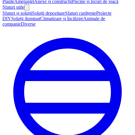
Plante
Amenajări
Anexe și construcții
Piscine și locuri de joacă
Sfaturi utile
Sfaturi și soluții
Soluții depozitare
Sfaturi curățenie
Proiecte
DIY
Soluții iluminat
Climatizare și încălzire
Animale de
companie
Diverse