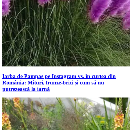
Iarba de Pampas pe Instagram vs. în curtea din
România: Mituri, frunze-brici și cum să nu
putrezească la iarnă