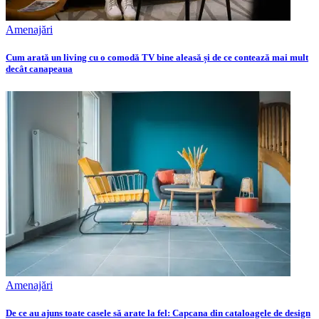
Amenajări
Cum arată un living cu o comodă TV bine aleasă și de ce contează mai mult
decât canapeaua
Amenajări
De ce au ajuns toate casele să arate la fel: Capcana din cataloagele de design