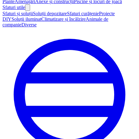
Plante
Amenajări
Anexe și construcții
Piscine și locuri de joacă
Sfaturi utile
Sfaturi și soluții
Soluții depozitare
Sfaturi curățenie
Proiecte
DIY
Soluții iluminat
Climatizare și încălzire
Animale de
companie
Diverse