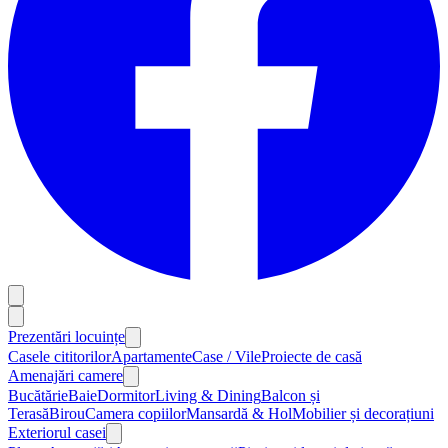
Prezentări locuințe
Casele cititorilor
Apartamente
Case / Vile
Proiecte de casă
Amenajări camere
Bucătărie
Baie
Dormitor
Living & Dining
Balcon și
Terasă
Birou
Camera copiilor
Mansardă & Hol
Mobilier și decorațiuni
Exteriorul casei