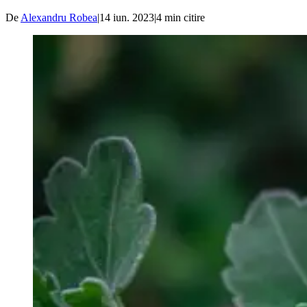
De
Alexandru Robea
|
14 iun. 2023
|
4
min citire