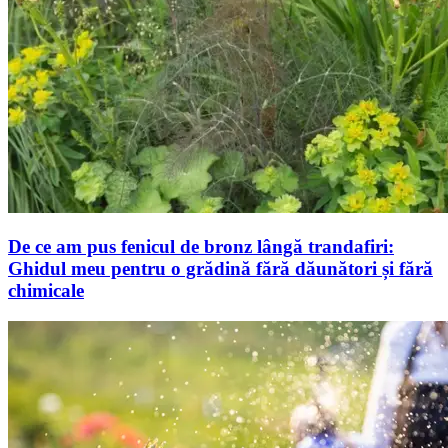
De ce am pus fenicul de bronz lângă trandafiri:
Ghidul meu pentru o grădină fără dăunători și fără
chimicale