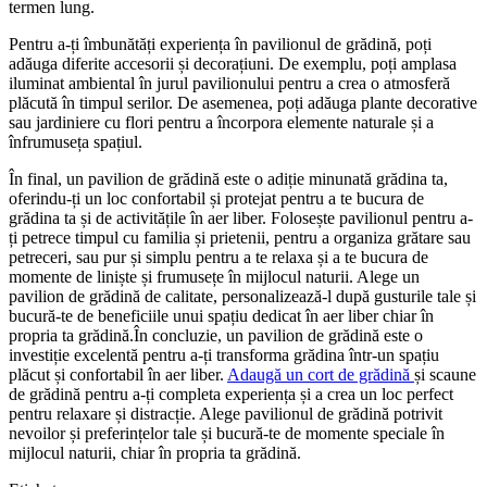
termen lung.
Pentru a-ți îmbunătăți experiența în pavilionul de grădină, poți
adăuga diferite accesorii și decorațiuni. De exemplu, poți amplasa
iluminat ambiental în jurul pavilionului pentru a crea o atmosferă
plăcută în timpul serilor. De asemenea, poți adăuga plante decorative
sau jardiniere cu flori pentru a încorpora elemente naturale și a
înfrumuseța spațiul.
În final, un pavilion de grădină este o adiție minunată grădina ta,
oferindu-ți un loc confortabil și protejat pentru a te bucura de
grădina ta și de activitățile în aer liber. Folosește pavilionul pentru a-
ți petrece timpul cu familia și prietenii, pentru a organiza grătare sau
petreceri, sau pur și simplu pentru a te relaxa și a te bucura de
momente de liniște și frumusețe în mijlocul naturii. Alege un
pavilion de grădină de calitate, personalizează-l după gusturile tale și
bucură-te de beneficiile unui spațiu dedicat în aer liber chiar în
propria ta grădină.În concluzie, un pavilion de grădină este o
investiție excelentă pentru a-ți transforma grădina într-un spațiu
plăcut și confortabil în aer liber.
Adaugă un cort de grădină
și scaune
de grădină pentru a-ți completa experiența și a crea un loc perfect
pentru relaxare și distracție. Alege pavilionul de grădină potrivit
nevoilor și preferințelor tale și bucură-te de momente speciale în
mijlocul naturii, chiar în propria ta grădină.