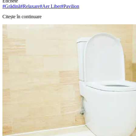
Etichete
#
Grădină
#
Relaxare
#
Aer Liber
#
Pavilion
Citește în continuare