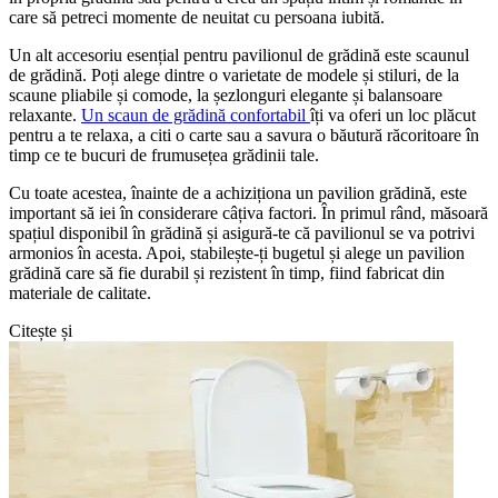
care să petreci momente de neuitat cu persoana iubită.
Un alt accesoriu esențial pentru pavilionul de grădină este scaunul
de grădină. Poți alege dintre o varietate de modele și stiluri, de la
scaune pliabile și comode, la șezlonguri elegante și balansoare
relaxante.
Un scaun de grădină confortabil
îți va oferi un loc plăcut
pentru a te relaxa, a citi o carte sau a savura o băutură răcoritoare în
timp ce te bucuri de frumusețea grădinii tale.
Cu toate acestea, înainte de a achiziționa un pavilion grădină, este
important să iei în considerare câțiva factori. În primul rând, măsoară
spațiul disponibil în grădină și asigură-te că pavilionul se va potrivi
armonios în acesta. Apoi, stabilește-ți bugetul și alege un pavilion
grădină care să fie durabil și rezistent în timp, fiind fabricat din
materiale de calitate.
Citește și