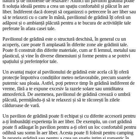
naturii și de momente de relaxare? Atunci un pavilion grădină poate
fi soluția ideală pentru a crea un spațiu confortabil și plăcut în aer
liber. Indiferent dacă dorești să organizezi o petrecere în aer liber sau
să te relaxezi cu o carte în mână, pavilionul de grădină îți oferă un
adăpost și o ambianță plăcută pentru a te bucura de activitățile tale
preferate în afara casei tale.
Pavilionul de grădină este o structură deschisă, în general cu un
acoperiș, care poate fi amplasată în diferite zone ale grădinii tale.
Poate fi construit din diferite materiale, cum ar fi lemnul, metalul sau
plasticul, și vine în diverse dimensiuni și forme pentru a se potrivi
spațiului și preferințelor tale.
Un avantaj major al pavilionului de grădină este acela că îți oferă
protecție împotriva condițiilor meteo nefavorabile, precum soarele
puternic sau ploaia. Astfel, poți petrece timp în grădină indiferent de
vreme, fără a te expune excesiv la razele solare sau umiditatea
atmosferică. De asemenea, pavilionul de grădină creează o umbră
plăcută, permițându-ți să te relaxezi și să te răcorești în zilele
călduroase de vară.
Un pavilion de grădină poate fi echipat și cu diferite accesorii pentru
a-ți îmbunătăți experiența în aer liber. De exemplu, un cort grădină
poate fi adăugat în pavilion pentru a-ți oferi un loc confortabil pentru
odihnă sau somn în aer liber. Acesta poate fi folosit pentru camping
în propria grădină sau pentru a crea un spațiu intim și romantic în