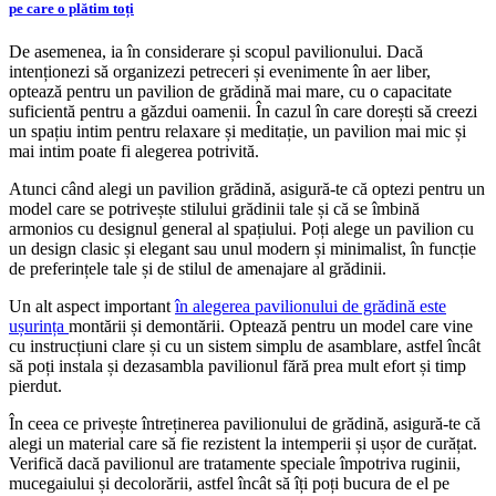
pe care o plătim toți
De asemenea, ia în considerare și scopul pavilionului. Dacă
intenționezi să organizezi petreceri și evenimente în aer liber,
optează pentru un pavilion de grădină mai mare, cu o capacitate
suficientă pentru a găzdui oamenii. În cazul în care dorești să creezi
un spațiu intim pentru relaxare și meditație, un pavilion mai mic și
mai intim poate fi alegerea potrivită.
Atunci când alegi un pavilion grădină, asigură-te că optezi pentru un
model care se potrivește stilului grădinii tale și că se îmbină
armonios cu designul general al spațiului. Poți alege un pavilion cu
un design clasic și elegant sau unul modern și minimalist, în funcție
de preferințele tale și de stilul de amenajare al grădinii.
Un alt aspect important
în alegerea pavilionului de grădină este
ușurința
montării și demontării. Optează pentru un model care vine
cu instrucțiuni clare și cu un sistem simplu de asamblare, astfel încât
să poți instala și dezasambla pavilionul fără prea mult efort și timp
pierdut.
În ceea ce privește întreținerea pavilionului de grădină, asigură-te că
alegi un material care să fie rezistent la intemperii și ușor de curățat.
Verifică dacă pavilionul are tratamente speciale împotriva ruginii,
mucegaiului și decolorării, astfel încât să îți poți bucura de el pe