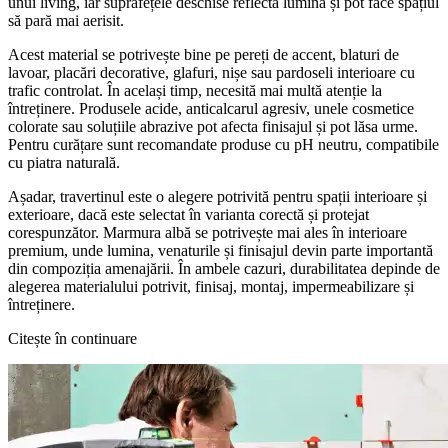
unui living, iar suprafețele deschise reflectă lumina și pot face spațiul
să pară mai aerisit.
Acest material se potrivește bine pe pereți de accent, blaturi de
lavoar, placări decorative, glafuri, nișe sau pardoseli interioare cu
trafic controlat. În același timp, necesită mai multă atenție la
întreținere. Produsele acide, anticalcarul agresiv, unele cosmetice
colorate sau soluțiile abrazive pot afecta finisajul și pot lăsa urme.
Pentru curățare sunt recomandate produse cu pH neutru, compatibile
cu piatra naturală.
Așadar, travertinul este o alegere potrivită pentru spații interioare și
exterioare, dacă este selectat în varianta corectă și protejat
corespunzător. Marmura albă se potrivește mai ales în interioare
premium, unde lumina, venaturile și finisajul devin parte importantă
din compoziția amenajării. În ambele cazuri, durabilitatea depinde de
alegerea materialului potrivit, finisaj, montaj, impermeabilizare și
întreținere.
Citește în continuare