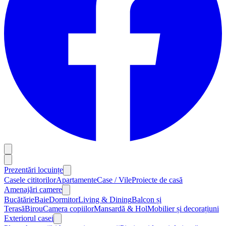
Prezentări locuințe
Casele cititorilor
Apartamente
Case / Vile
Proiecte de casă
Amenajări camere
Bucătărie
Baie
Dormitor
Living & Dining
Balcon și
Terasă
Birou
Camera copiilor
Mansardă & Hol
Mobilier și decorațiuni
Exteriorul casei