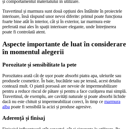
și comportamentul materialului în utilizare.
Travertinul și marmura sunt două opțiuni des întâlnite în proiectele
interioare, însă răspund unor nevoi diferite: primul poate funcționa
foarte bine atât în interior, cât și în exterior, iar marmura este
preferată mai ales în spații interioare elegante, unde întreținerea
poate fi controlată atent.
Aspecte importante de luat în considerare
în momentul alegerii
Porozitate și sensibilitate la pete
Porozitatea arată cât de ușor poate absorbi piatra apa, uleiurile sau
produsele cosmetice. În baie, bucătărie sau pe terasă, acest detaliu
contează mult. O piatră poroasă are nevoie de impermeabilizare
pentru a reduce riscul de pătare și pentru a face curățarea mai simplă.
Travertinul, de exemplu, are cavități naturale și poate absorbi lichide
dacă nu este chituit și impermeabilizat corect, în timp ce
marmura
alba
poate fi sensibilă la acizi și produse agresive.
Aderență și finisaj