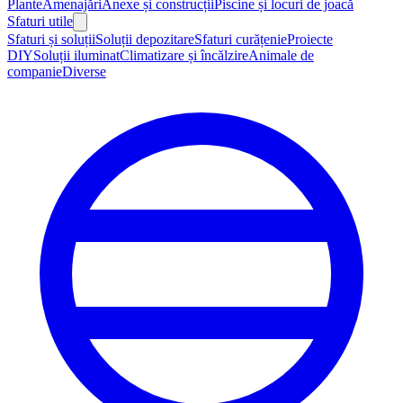
Plante
Amenajări
Anexe și construcții
Piscine și locuri de joacă
Sfaturi utile
Sfaturi și soluții
Soluții depozitare
Sfaturi curățenie
Proiecte
DIY
Soluții iluminat
Climatizare și încălzire
Animale de
companie
Diverse