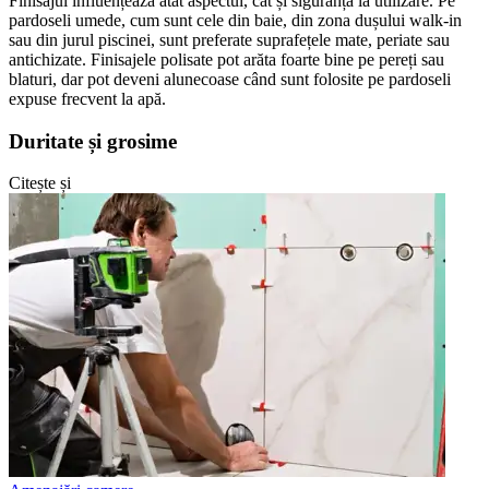
Finisajul influențează atât aspectul, cât și siguranța la utilizare. Pe
pardoseli umede, cum sunt cele din baie, din zona dușului walk-in
sau din jurul piscinei, sunt preferate suprafețele mate, periate sau
antichizate. Finisajele polisate pot arăta foarte bine pe pereți sau
blaturi, dar pot deveni alunecoase când sunt folosite pe pardoseli
expuse frecvent la apă.
Duritate și grosime
Citește și