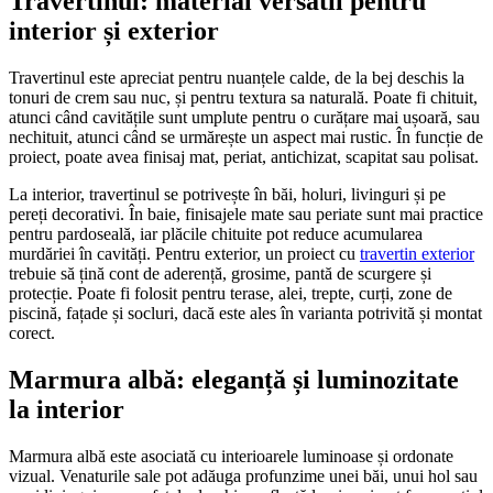
Travertinul: material versatil pentru
interior și exterior
Travertinul este apreciat pentru nuanțele calde, de la bej deschis la
tonuri de crem sau nuc, și pentru textura sa naturală. Poate fi chituit,
atunci când cavitățile sunt umplute pentru o curățare mai ușoară, sau
nechituit, atunci când se urmărește un aspect mai rustic. În funcție de
proiect, poate avea finisaj mat, periat, antichizat, scapitat sau polisat.
La interior, travertinul se potrivește în băi, holuri, livinguri și pe
pereți decorativi. În baie, finisajele mate sau periate sunt mai practice
pentru pardoseală, iar plăcile chituite pot reduce acumularea
murdăriei în cavități. Pentru exterior, un proiect cu
travertin exterior
trebuie să țină cont de aderență, grosime, pantă de scurgere și
protecție. Poate fi folosit pentru terase, alei, trepte, curți, zone de
piscină, fațade și socluri, dacă este ales în varianta potrivită și montat
corect.
Marmura albă: eleganță și luminozitate
la interior
Marmura albă este asociată cu interioarele luminoase și ordonate
vizual. Venaturile sale pot adăuga profunzime unei băi, unui hol sau