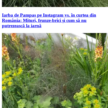
Iarba de Pampas pe Instagram vs. în curtea din
România: Mituri, frunze-brici și cum să nu
putrezească la iarnă