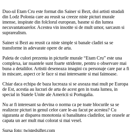
Duo-ul Etam Cru este format din Sainer si Bezt, doi artisti stradali
din Lodz Polonia care au reusit sa creeze niste picturi murale
imense, inspirate din folclorul european, basme si din lumea
necuvantatoarelor. Acestea vin insotite si de mult umor, sarcasm si
suprarealism.
Sainer si Bezt au reusit ca niste simple si banale cladiri sa se
transforme in adevarate opere de arta.
Paleta de culori prezenta in picturile murale “Etam Cru” este una
complexa, iar nuantele sunt foarte stridente, pentru o observare mai
buna a detaliilor. Artistii deseneaza imagini cu personaje care par a fi
in miscare, aspect ce le face si mai interesante si mai faimoase.
Chiar daca echipa de baza lucreaza si se axeaza mai mult pe Europa
de Est, acestia au lucrari de arta de acest gen in toata lumea, in
special in Statele Unite ale Americii si Portugalia.
Nu ar fi interesant sa devina o norma ca pe toate blocurile sa se
realizeze picturi in genul celor care le-au facut pe acestea? Cu
siguranta ar disparea monotonia si banalitatea cladirilor, iar orasele ar
capata un aer mult mai colorat si mai vesel.
Sursa foto: twistedsifter.com