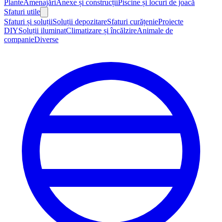
Plante
Amenajări
Anexe și construcții
Piscine și locuri de joacă
Sfaturi utile
Sfaturi și soluții
Soluții depozitare
Sfaturi curățenie
Proiecte
DIY
Soluții iluminat
Climatizare și încălzire
Animale de
companie
Diverse