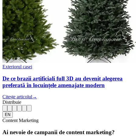
Exteriorul casei
De ce brazii artificiali full 3D au devenit alegerea
preferată în locuințele amenajate modern
Citește articolul
→
Distribuie
EN
Content Marketing
Ai nevoie de campanii de content marketing?