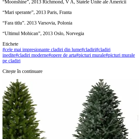
“Moonshine”, 2013 Richmond, V A, Statele Unite ale Americii
“Mari sperante”, 2013 Paris, Franta
“Fara titlu”. 2013 Varsovia, Polonia
“Ultimul Mohican”, 2013 Oslo, Norvegia
Etichete
#
cele mai impresionante cladiri din lume
#
cladiri
#
cladiri
inedite
#
cladiri moderne
#
opere de arta
#
picturi murale
#
picturi murale
pe cladiri
Citește în continuare