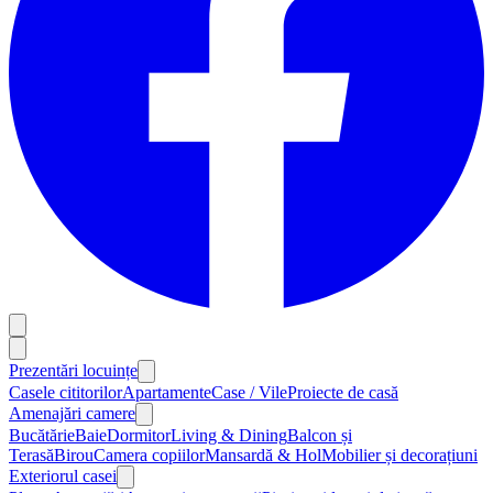
Prezentări locuințe
Casele cititorilor
Apartamente
Case / Vile
Proiecte de casă
Amenajări camere
Bucătărie
Baie
Dormitor
Living & Dining
Balcon și
Terasă
Birou
Camera copiilor
Mansardă & Hol
Mobilier și decorațiuni
Exteriorul casei