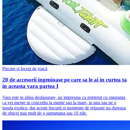
Piscine și locuri de joacă
20 de accesorii ingenioase pe care sa le ai in curtea ta
in aceasta vara partea I
Vara este in plina desfasurare, iar impreuna cu prietenii cu siguranta
ca vei merge in concediu la munte sau la mare, in tara sau pe o
insula exotica, dar aceste bucurii si momente de relaxare nu dureaza
de obicei mai mult de o saptamana sau 10 zile.