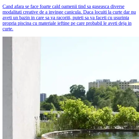
Cand afara se face foarte cald oamenii tind sa gaseasca diverse
modalitati creative de a invinge canicula. Daca locuiti la curte dar nu
aveti un bazin in care sa va racoriti, puteti sa va faceti cu usurinta
propria piscina cu materiale ieftine pe care probabil le aveti deja in
curte.