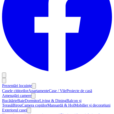
Prezentări locuințe
Casele cititorilor
Apartamente
Case / Vile
Proiecte de casă
Amenajări camere
Bucătărie
Baie
Dormitor
Living & Dining
Balcon și
Terasă
Birou
Camera copiilor
Mansardă & Hol
Mobilier și decorațiuni
Exteriorul casei