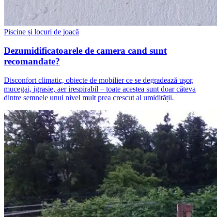
Piscine și locuri de joacă
Dezumidificatoarele de camera cand sunt
recomandate?
​Disconfort climatic, obiecte de mobilier ce se degradează ușor,
mucegai, igrasie, aer irespirabil – toate acestea sunt doar câteva
dintre semnele unui nivel mult prea crescut al umidității.