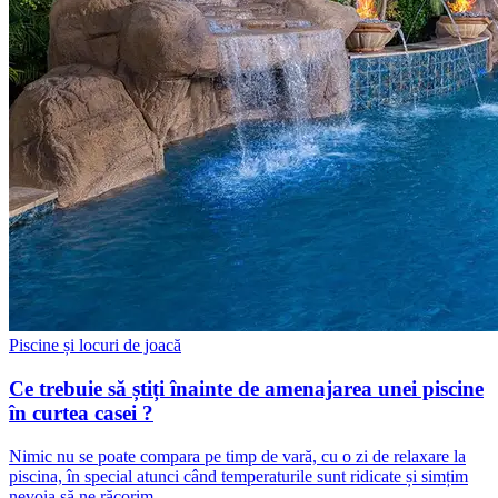
Piscine și locuri de joacă
Ce trebuie să știți înainte de amenajarea unei piscine
în curtea casei ?
Nimic nu se poate compara pe timp de vară, cu o zi de relaxare la
piscina, în special atunci când temperaturile sunt ridicate și simțim
nevoia să ne răcorim.