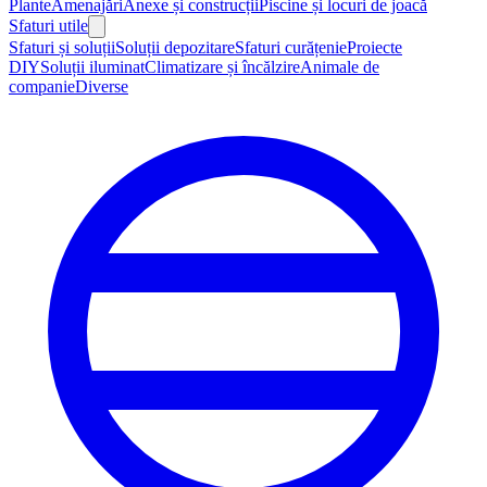
Plante
Amenajări
Anexe și construcții
Piscine și locuri de joacă
Sfaturi utile
Sfaturi și soluții
Soluții depozitare
Sfaturi curățenie
Proiecte
DIY
Soluții iluminat
Climatizare și încălzire
Animale de
companie
Diverse