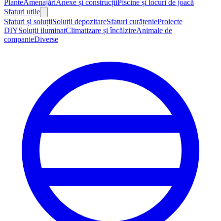
Plante
Amenajări
Anexe și construcții
Piscine și locuri de joacă
Sfaturi utile
Sfaturi și soluții
Soluții depozitare
Sfaturi curățenie
Proiecte
DIY
Soluții iluminat
Climatizare și încălzire
Animale de
companie
Diverse