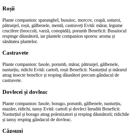
Roșii
Plante companion: sparanghel, busuioc, morcov, ceapă, usturoi,
pătrunjel, roșii, gălbenele, mentă, castraveți Evită: mărar, legume
crucifere (broccoli, varză, conopidă), porumb Beneficii: Busuiocul
respinge dăunătorii, iar plantele companion sporesc aroma și
sănătatea plantelor.
Castravete
Plante companion: fasole, porumb, mărar, pătrunjel, gălbenele,
nasturțiu, ridichi Evită: cartofi, roșii Beneficii: Nasturțiul și mărarul
atrag insecte benefice și resping dăunători precum gândacul de
castravete.
Dovlecei și dovleac
Plante companion: fasole, borago, porumb, gălbenele, nasturțiu,
mazăre, ridichi, tansy Evită: cartofi și dovleci înruditi Beneficii:
Nasturțiul și borago atrag polenizatori și resping dăunătorii; ridichile
și tansy resping gândacul de dovleac.
Căpșuni