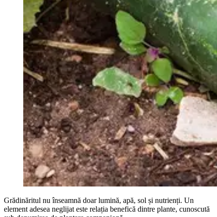
Grădinăritul nu înseamnă doar lumină, apă, sol și nutrienți. Un
element adesea neglijat este relația benefică dintre plante, cunoscută