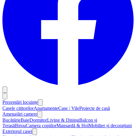
Prezentări locuințe
Casele cititorilor
Apartamente
Case / Vile
Proiecte de casă
Amenajări camere
Bucătărie
Baie
Dormitor
Living & Dining
Balcon și
Terasă
Birou
Camera copiilor
Mansardă & Hol
Mobilier și decorațiuni
Exteriorul casei