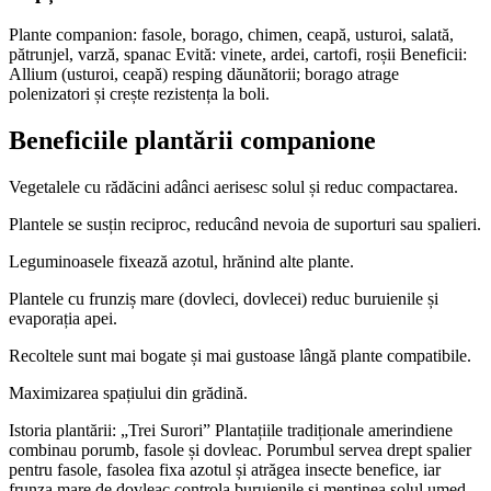
Plante companion: fasole, borago, chimen, ceapă, usturoi, salată,
pătrunjel, varză, spanac Evită: vinete, ardei, cartofi, roșii Beneficii:
Allium (usturoi, ceapă) resping dăunătorii; borago atrage
polenizatori și crește rezistența la boli.
Beneficiile plantării companione
Vegetalele cu rădăcini adânci aerisesc solul și reduc compactarea.
Plantele se susțin reciproc, reducând nevoia de suporturi sau spalieri.
Leguminoasele fixează azotul, hrănind alte plante.
Plantele cu frunziș mare (dovleci, dovlecei) reduc buruienile și
evaporația apei.
Recoltele sunt mai bogate și mai gustoase lângă plante compatibile.
Maximizarea spațiului din grădină.
Istoria plantării: „Trei Surori” Plantațiile tradiționale amerindiene
combinau porumb, fasole și dovleac. Porumbul servea drept spalier
pentru fasole, fasolea fixa azotul și atrăgea insecte benefice, iar
frunza mare de dovleac controla buruienile și menținea solul umed.