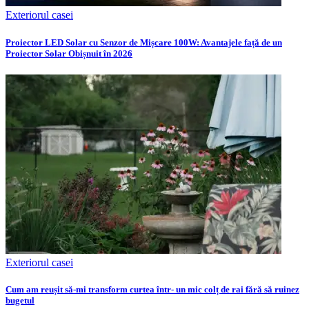
Exteriorul casei
Proiector LED Solar cu Senzor de Mișcare 100W: Avantajele față de un
Proiector Solar Obișnuit în 2026
Exteriorul casei
Cum am reușit să-mi transform curtea într- un mic colț de rai fără să ruinez
bugetul