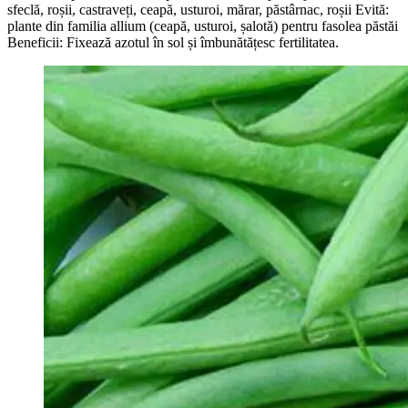
sfeclă, roșii, castraveți, ceapă, usturoi, mărar, păstârnac, roșii Evită:
plante din familia allium (ceapă, usturoi, șalotă) pentru fasolea păstăi
Beneficii: Fixează azotul în sol și îmbunătățesc fertilitatea.