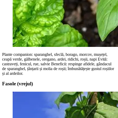
Plante companion: sparanghel, sfeclă, borago, morcov, mușețel,
ceapă verde, gălbenele, oregano, ardei, ridichi, roșii, napi Evită:
castraveți, fenicul, rue, salvie Beneficii: respinge afidele, gândacul
de sparanghel, țânțarii și molia de roșii; îmbunătățește gustul roșiilor
și al ardeilor.
Fasole (vrejul)