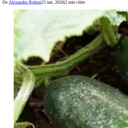
De
Alexandru Robea
|
21 ian. 2026
|
2
min citire