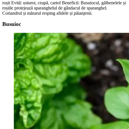
roșii Evită: usturoi, ceapă, cartof Beneficii: Busuiocul, gălbenelele și
roșiile protejează sparanghelul de gândacul de sparanghel.
Coriandrul și mărarul resping afidele și păianjenii.
Busuioc