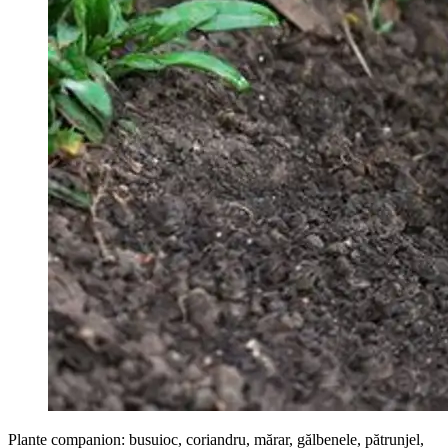
Plante companion: busuioc, coriandru, mărar, gălbenele, pătrunjel,