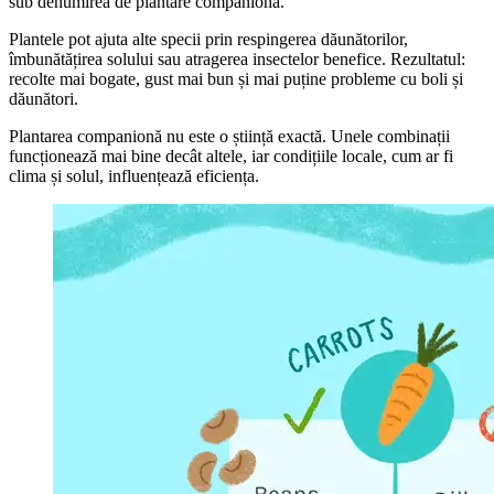
sub denumirea de plantare companionă.
Plantele pot ajuta alte specii prin respingerea dăunătorilor,
îmbunătățirea solului sau atragerea insectelor benefice. Rezultatul:
recolte mai bogate, gust mai bun și mai puține probleme cu boli și
dăunători.
Plantarea companionă nu este o știință exactă. Unele combinații
funcționează mai bine decât altele, iar condițiile locale, cum ar fi
clima și solul, influențează eficiența.