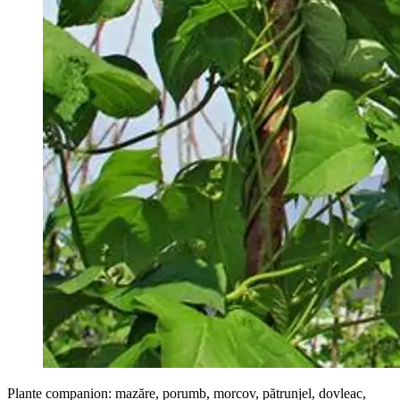
Plante companion: mazăre, porumb, morcov, pătrunjel, dovleac,