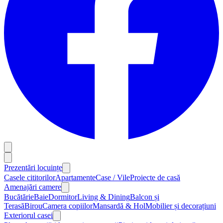
Prezentări locuințe
Casele cititorilor
Apartamente
Case / Vile
Proiecte de casă
Amenajări camere
Bucătărie
Baie
Dormitor
Living & Dining
Balcon și
Terasă
Birou
Camera copiilor
Mansardă & Hol
Mobilier și decorațiuni
Exteriorul casei