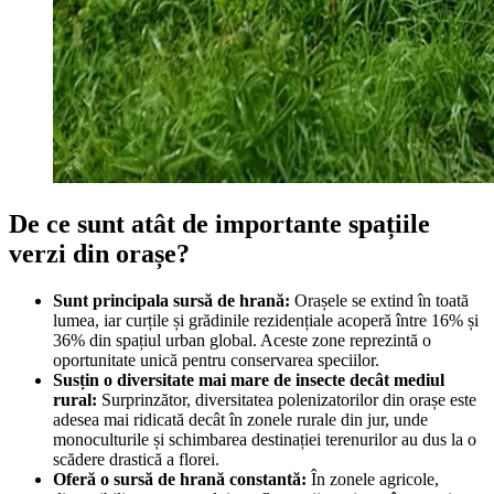
De ce sunt atât de importante spațiile
verzi din orașe?
Sunt principala sursă de hrană:
Orașele se extind în toată
lumea, iar curțile și grădinile rezidențiale acoperă între 16% și
36% din spațiul urban global. Aceste zone reprezintă o
oportunitate unică pentru conservarea speciilor.
Susțin o diversitate mai mare de insecte decât mediul
rural:
Surprinzător, diversitatea polenizatorilor din orașe este
adesea mai ridicată decât în zonele rurale din jur, unde
monoculturile și schimbarea destinației terenurilor au dus la o
scădere drastică a florei.
Oferă o sursă de hrană constantă:
În zonele agricole,