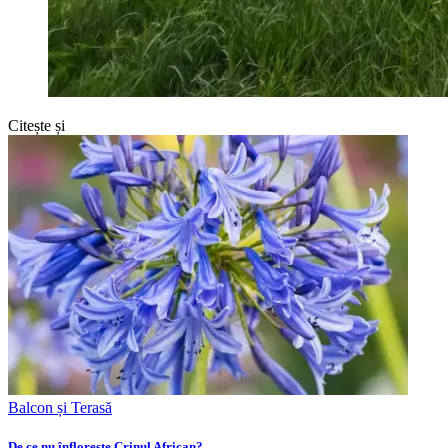
Citește și
Balcon și Terasă
De ce nu înflorește Crinul African?