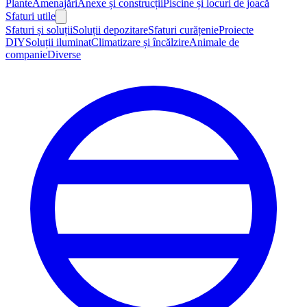
Plante
Amenajări
Anexe și construcții
Piscine și locuri de joacă
Sfaturi utile
Sfaturi și soluții
Soluții depozitare
Sfaturi curățenie
Proiecte
DIY
Soluții iluminat
Climatizare și încălzire
Animale de
companie
Diverse