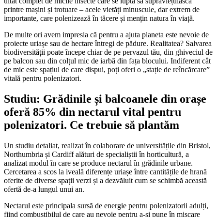
uitat complet de micile insecte care se luptă să supraviețuiască
printre mașini și trotuare – acele vietăți minuscule, dar extrem de
importante, care polenizează în tăcere și mențin natura în viață.
De multe ori avem impresia că pentru a ajuta planeta este nevoie de
proiecte uriașe sau de hectare întregi de pădure. Realitatea? Salvarea
biodiversității poate începe chiar de pe pervazul tău, din ghiveciul de
pe balcon sau din colțul mic de iarbă din fața blocului. Indiferent cât
de mic este spațiul de care dispui, poți oferi o „stație de reîncărcare”
vitală pentru polenizatori.
Studiu: Grădinile și balcoanele din orașe
oferă 85% din nectarul vital pentru
polenizatori. Ce trebuie să plantăm
Un studiu detaliat, realizat în colaborare de universitățile din Bristol,
Northumbria și Cardiff alături de specialiștii în horticultură, a
analizat modul în care se produce nectarul în grădinile urbane.
Cercetarea a scos la iveală diferențe uriașe între cantitățile de hrană
oferite de diverse spații verzi și a dezvăluit cum se schimbă această
ofertă de-a lungul unui an.
Nectarul este principala sursă de energie pentru polenizatorii adulți,
fiind combustibilul de care au nevoie pentru a-și pune în mișcare