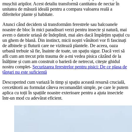
mușchii aripilor. Acest detaliu transformă cantitatea de nectar în
unitatea de măsură ideală pentru a compara valoarea reală a
diferitelor plante și habitate.
Atunci când decidem să transformăm ferestrele sau balcoanele
noastre de bloc în mici paradisuri verzi pentru insecte și natură, mai
avem o datorie uriașă de îndeplinit, mai ales dacă împărțim spațiul cu
un ghem de blană. Din instinct, micii noștri vânători vor fi fascinați
de albinele și fluturii care ne vizitează plantele. De aceea, oaza
urbană trebuie să fie, înainte de toate, un spațiu sigur. Dacă vrei să
afli cum am trecut prin trauma de a-mi vedea pisica căzând de la
înălțime și cum am construit o barieră de netrecut, citește ghidul
nostru complet-
Securizarea ferestrelor pentru pisici: De ce plasa de
țânțari nu este suficientă
Descoperind cum variază în timp și spațiu această resursă crucială,
cercetătorii au formulat câteva recomandări simple, pe care le putem
aplica cu toții în spațiile noastre exterioare pentru a ajuta insectele
într-un mod cu adevărat eficient.