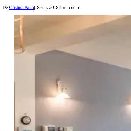
De
Cristina Paun
|
18 sep. 2018
|
4
min citire