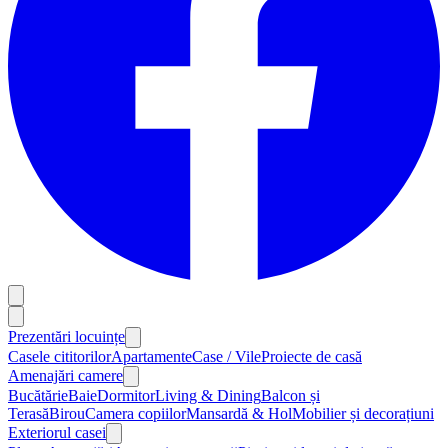
Prezentări locuințe
Casele cititorilor
Apartamente
Case / Vile
Proiecte de casă
Amenajări camere
Bucătărie
Baie
Dormitor
Living & Dining
Balcon și
Terasă
Birou
Camera copiilor
Mansardă & Hol
Mobilier și decorațiuni
Exteriorul casei