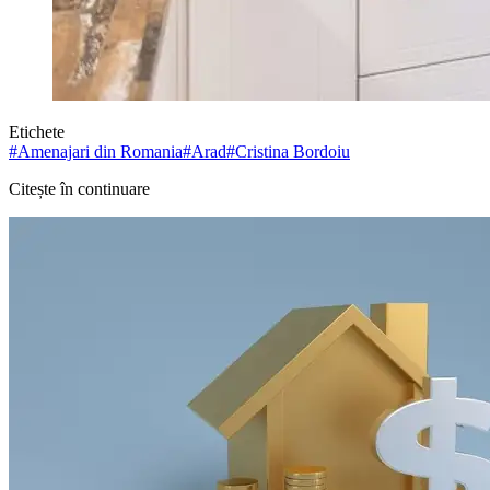
Etichete
#
Amenajari din Romania
#
Arad
#
Cristina Bordoiu
Citește în continuare