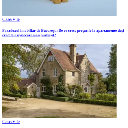
Case/Vile
Paradoxul imobiliar de București: De ce cresc prețurile la apartamente deși
creditele ipotecare s-au prăbușit?
Case/Vile