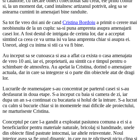
si calatorie, cu fiecare obiect colectionat sau creat, ele prind contur
si, la un moment dat, cand intalnesc artizanul potrivit, aleg sa se
astearna cuminti in amenajari bine randuite.
Sa tot fie vreo doi ani de cand
Cristina Bordoiu
a primit o cerere mai
neobisnuita de la un cuplu: sa-si puna amprenta asupra amenajarii
casei lor. A fost destul de intrigata de cerinta lor, dar a acceptat
simtind ca ceea ce va urma isi va lasa amprenta chiar si asupra ei.
Uneori, alegi cu inima si stii ca va fi bine.
Au inceput sa se cunoasca si asa a aflat ca exista o casa amenajata
de vreo 10 ani, iar ei, proprietarii, au simtit ca e timpul pentru o
schimbare de atmosfera. Au apelat la Cristina, dorind o amenajare
actuala, dar in care sa integreze si o parte din obiectele atat de dragi
lor.
Lucrarile de reamenajare s-au concentrat pe parterul casei si s-au
desfasurat in doua etape. S-a inceput cu baia si camera de zi, iar
dupa un an s-a continuat cu bucataria si holul de la intrare. S-a lucrat
cu calm si bucurie chiar si in momentele mai dificile ale proiectului,
ne marturiseste Cristina.
Conceptul pe care l-a gandit a exploatat pasiunea comuna a ei si a
beneficiarilor pentru materiale naturale, bricolaj si handmade, unele
din obiecte fiind pastrate intocmai, iar altele reinventate. Noul
interior avea sa fie unul dinamic, in care nu te plictisesti nicio clipa si