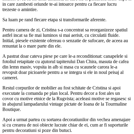
in care zambesti oriunde te-ai intoarce pentru ca fiecare lucru
trezeste o amintire.
Sa luam pe rand fiecare etapa si transformarile aferente.
Pentru camera de zi, Cristina s-a concentrat sa reorganizeze spatiul
astfel incat sa fie mai luminos si mai aerisit, cu circulatii fluide.
Initial, piesele existente ofereau o senzatie de sufocare, de aceea au
renuntat la o mare parte din ele.
A pastrat doar cateva piese pe care le-a reconditionat: canapelele si
fotoliul retapitate cu ajutorul tapiterului Dan Chira, masuta de cafea
din lemn masiv, vopsita in alb si masa cu scaunele carora le-a
revopsit doar picioarele pentru a se integra si ele in noul peisaj al
camerei.
Restul corpurilor de mobilier au fost schitate de Cristina si apoi
executate la comanda pe plan local. Pentru decor a fost ales un
covor cu motive etnice de la Rugvista; aceleasi motive se regasesc si
in abajurul lampadarului vintage pictate de Ioana de la Tourmaline
Boutique.
Apoi a urmat partea cu sortarea decoratiunilor din vechea amenajare
si cu crearea de noi obiecte lucrate chiar de ei, cum ar fi suporturile
pentru decoratiuni si poze din butuci.