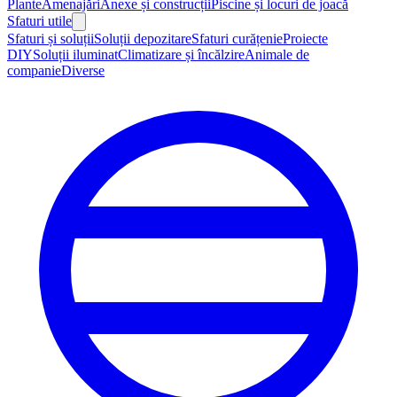
Plante
Amenajări
Anexe și construcții
Piscine și locuri de joacă
Sfaturi utile
Sfaturi și soluții
Soluții depozitare
Sfaturi curățenie
Proiecte
DIY
Soluții iluminat
Climatizare și încălzire
Animale de
companie
Diverse