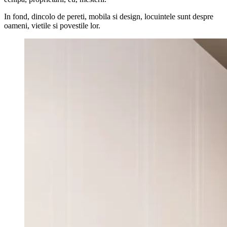
In fond, dincolo de pereti, mobila si design, locuintele sunt despre
oameni, vietile si povestile lor.