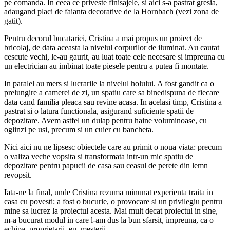
pe comanda. In ceea ce priveste finisajele, si aici s-a pastrat gresia,
adaugand placi de faianta decorative de la Hornbach (vezi zona de
gatit).
Pentru decorul bucatariei, Cristina a mai propus un proiect de
bricolaj, de data aceasta la nivelul corpurilor de iluminat. Au cautat
cescute vechi, le-au gaurit, au luat toate cele necesare si impreuna cu
un electrician au imbinat toate piesele pentru a putea fi montate.
In paralel au mers si lucrarile la nivelul holului. A fost gandit ca o
prelungire a camerei de zi, un spatiu care sa binedispuna de fiecare
data cand familia pleaca sau revine acasa. In acelasi timp, Cristina a
pastrat si o latura functionala, asigurand suficiente spatii de
depozitare. Avem astfel un dulap pentru haine voluminoase, cu
oglinzi pe usi, precum si un cuier cu bancheta.
Nici aici nu ne lipsesc obiectele care au primit o noua viata: precum
o valiza veche vopsita si transformata intr-un mic spatiu de
depozitare pentru papucii de casa sau ceasul de perete din lemn
revopsit.
Iata-ne la final, unde Cristina rezuma minunat experienta traita in
casa cu povesti: a fost o bucurie, o provocare si un privilegiu pentru
mine sa lucrez la proiectul acesta. Mai mult decat proiectul in sine,
m-a bucurat modul in care l-am dus la bun sfarsit, impreuna, ca o
echipa, proprietarii, eu, mesterii.