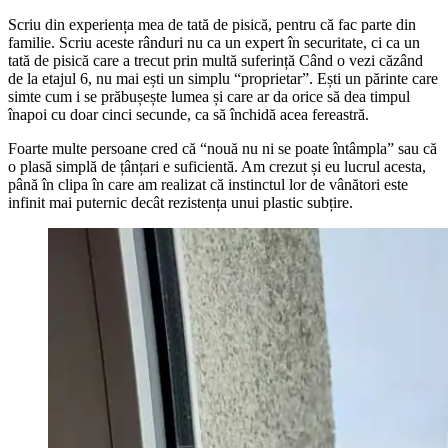
Scriu din experiența mea de tată de pisică, pentru că fac parte din
familie. Scriu aceste rânduri nu ca un expert în securitate, ci ca un
tată de pisică care a trecut prin multă suferință Când o vezi căzând
de la etajul 6, nu mai ești un simplu “proprietar”. Ești un părinte care
simte cum i se prăbușește lumea și care ar da orice să dea timpul
înapoi cu doar cinci secunde, ca să închidă acea fereastră.
Foarte multe persoane cred că “nouă nu ni se poate întâmpla” sau că
o plasă simplă de țânțari e suficientă. Am crezut și eu lucrul acesta,
până în clipa în care am realizat că instinctul lor de vânători este
infinit mai puternic decât rezistența unui plastic subțire.