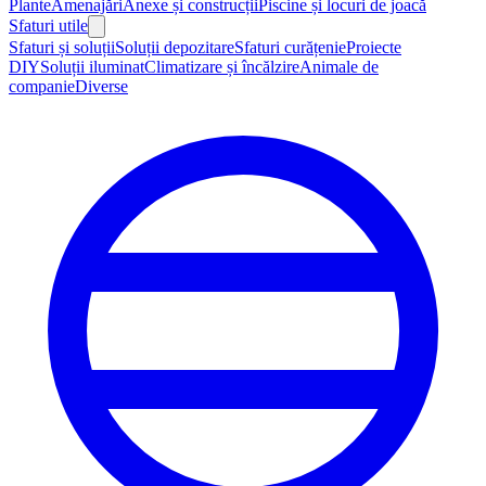
Plante
Amenajări
Anexe și construcții
Piscine și locuri de joacă
Sfaturi utile
Sfaturi și soluții
Soluții depozitare
Sfaturi curățenie
Proiecte
DIY
Soluții iluminat
Climatizare și încălzire
Animale de
companie
Diverse