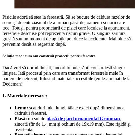
Pisicile adoră să stea la fereastră. Să se bucure de căldura razelor de
soare și de entuziasmul de a urmări păsările, oamenii și norii care
trec. Totuși, pentru proprietarii de pisici care locuiesc la apartament,
ferestrele deschise pot reprezenta riscuri grave. O singură săritură
greșită sau un moment de agitație pot duce la accidente. Mai bine să
prevenim decât să regretăm după.
Soluția mea: cum am construit protecții pentru ferestre
Dacă vrei să dormi liniștit, uneori trebuie să îți construiești singur
liniștea. Iată procesul prin care am transformat ferestrele mele în
bariere de netrecut, folosind materiale accesibile (eu le-am luat de la
Dedeman):
1. Materiale necesare:
Lemn:
scanduri mici lungi, tăiate exact după dimensiunea
cadrului ferestrei.
Plasă:
un sul de
plasă de gard ornamental Grunman
,
zincată (fir de 1.4 mm și ochiuri de 19x19 mm). Este rigidă și
rezistentă.
Protecție lemn:
lac sau vopsea pentru protecția lemnului