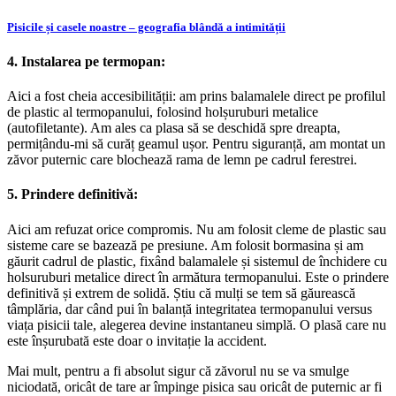
Pisicile și casele noastre – geografia blândă a intimității
4. Instalarea pe termopan:
Aici a fost cheia accesibilității: am prins balamalele direct pe profilul
de plastic al termopanului, folosind holșuruburi metalice
(autofiletante). Am ales ca plasa să se deschidă spre dreapta,
permițându-mi să curăț geamul ușor. Pentru siguranță, am montat un
zăvor puternic care blochează rama de lemn pe cadrul ferestrei.
5. Prindere definitivă:
Aici am refuzat orice compromis. Nu am folosit cleme de plastic sau
sisteme care se bazează pe presiune. Am folosit bormasina și am
găurit cadrul de plastic, fixând balamalele și sistemul de închidere cu
holsuruburi metalice direct în armătura termopanului. Este o prindere
definitivă și extrem de solidă. Știu că mulți se tem să găurească
tâmplăria, dar când pui în balanță integritatea termopanului versus
viața pisicii tale, alegerea devine instantaneu simplă. O plasă care nu
este înșurubată este doar o invitație la accident.
Mai mult, pentru a fi absolut sigur că zăvorul nu se va smulge
niciodată, oricât de tare ar împinge pisica sau oricât de puternic ar fi