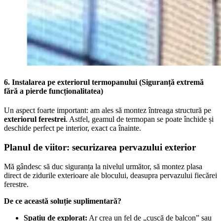
6.
Instalarea pe exteriorul termopanului (Siguranță extremă
fără a pierde funcționalitatea)
Un aspect foarte important: am ales să montez întreaga structură pe
exteriorul ferestrei
. Astfel, geamul de termopan se poate închide și
deschide perfect pe interior, exact ca înainte.
Planul de viitor: securizarea pervazului exterior
Mă gândesc să duc siguranța la nivelul următor, să montez plasa
direct de zidurile exterioare ale blocului, deasupra pervazului fiecărei
ferestre.
De ce această soluție suplimentară?
Spațiu de explorat:
Ar crea un fel de „cușcă de balcon” sau