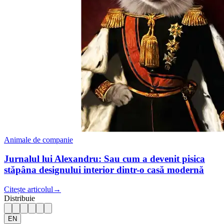
Animale de companie
Jurnalul lui Alexandru: Sau cum a devenit pisica
stăpâna designului interior dintr-o casă modernă
Citește articolul
→
Distribuie
EN