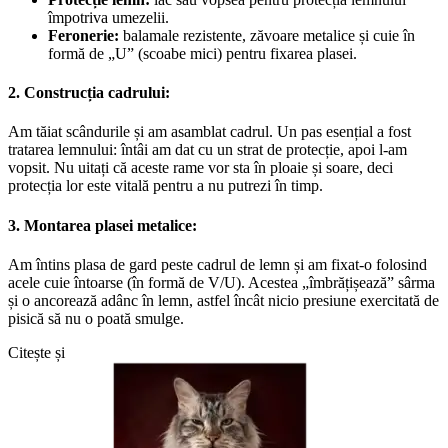
împotriva umezelii.
Feronerie:
balamale rezistente, zăvoare metalice și cuie în
formă de „U” (scoabe mici) pentru fixarea plasei.
2. Construcția cadrului:
Am tăiat scândurile și am asamblat cadrul. Un pas esențial a fost
tratarea lemnului: întâi am dat cu un strat de protecție, apoi l-am
vopsit. Nu uitați că aceste rame vor sta în ploaie și soare, deci
protecția lor este vitală pentru a nu putrezi în timp.
3. Montarea plasei metalice:
Am întins plasa de gard peste cadrul de lemn și am fixat-o folosind
acele cuie întoarse (în formă de V/U). Acestea „îmbrățișează” sârma
și o ancorează adânc în lemn, astfel încât nicio presiune exercitată de
pisică să nu o poată smulge.
Citește și