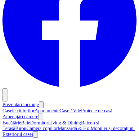
Prezentări locuințe
Casele cititorilor
Apartamente
Case / Vile
Proiecte de casă
Amenajări camere
Bucătărie
Baie
Dormitor
Living & Dining
Balcon și
Terasă
Birou
Camera copiilor
Mansardă & Hol
Mobilier și decorațiuni
Exteriorul casei