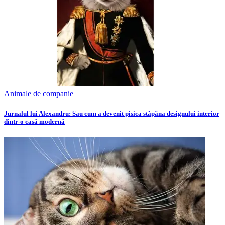
Animale de companie
Jurnalul lui Alexandru: Sau cum a devenit pisica stăpâna designului interior
dintr-o casă modernă