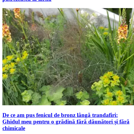
De ce am pus fenicul de bronz lângă trandafiri:
Ghidul meu pentru o grădină fără dăunători și fără
chimicale