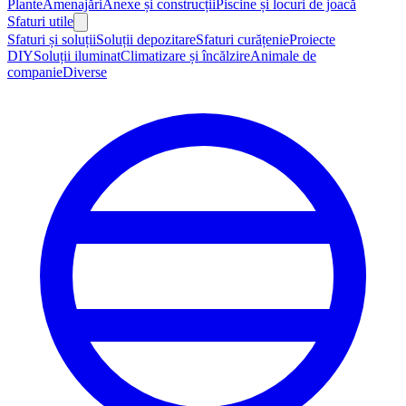
Plante
Amenajări
Anexe și construcții
Piscine și locuri de joacă
Sfaturi utile
Sfaturi și soluții
Soluții depozitare
Sfaturi curățenie
Proiecte
DIY
Soluții iluminat
Climatizare și încălzire
Animale de
companie
Diverse