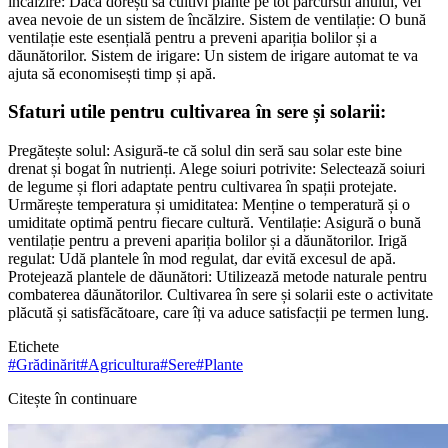
încălzire: Dacă dorești să cultivi plante pe tot parcursul anului, vei
avea nevoie de un sistem de încălzire. Sistem de ventilație: O bună
ventilație este esențială pentru a preveni apariția bolilor și a
dăunătorilor. Sistem de irigare: Un sistem de irigare automat te va
ajuta să economisești timp și apă.
Sfaturi utile pentru cultivarea în sere și solarii:
Pregătește solul: Asigură-te că solul din seră sau solar este bine
drenat și bogat în nutrienți. Alege soiuri potrivite: Selectează soiuri
de legume și flori adaptate pentru cultivarea în spații protejate.
Urmărește temperatura și umiditatea: Menține o temperatură și o
umiditate optimă pentru fiecare cultură. Ventilație: Asigură o bună
ventilație pentru a preveni apariția bolilor și a dăunătorilor. Irigă
regulat: Udă plantele în mod regulat, dar evită excesul de apă.
Protejează plantele de dăunători: Utilizează metode naturale pentru
combaterea dăunătorilor. Cultivarea în sere și solarii este o activitate
plăcută și satisfăcătoare, care îți va aduce satisfacții pe termen lung.
Etichete
#
Grădinărit
#
Agricultura
#
Sere
#
Plante
Citește în continuare