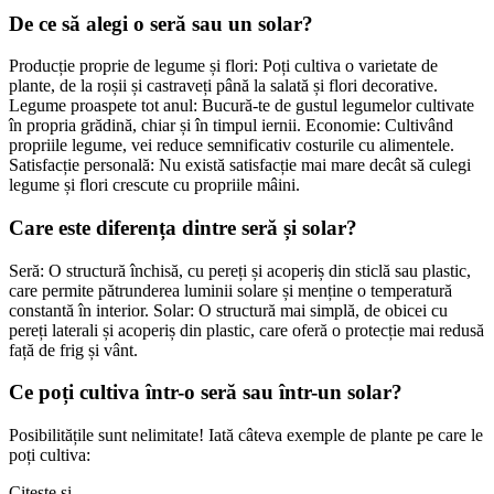
De ce să alegi o seră sau un solar?
Producție proprie de legume și flori: Poți cultiva o varietate de
plante, de la roșii și castraveți până la salată și flori decorative.
Legume proaspete tot anul: Bucură-te de gustul legumelor cultivate
în propria grădină, chiar și în timpul iernii. Economie: Cultivând
propriile legume, vei reduce semnificativ costurile cu alimentele.
Satisfacție personală: Nu există satisfacție mai mare decât să culegi
legume și flori crescute cu propriile mâini.
Care este diferența dintre seră și solar?
Seră: O structură închisă, cu pereți și acoperiș din sticlă sau plastic,
care permite pătrunderea luminii solare și menține o temperatură
constantă în interior. Solar: O structură mai simplă, de obicei cu
pereți laterali și acoperiș din plastic, care oferă o protecție mai redusă
față de frig și vânt.
Ce poți cultiva într-o seră sau într-un solar?
Posibilitățile sunt nelimitate! Iată câteva exemple de plante pe care le
poți cultiva:
Citește și