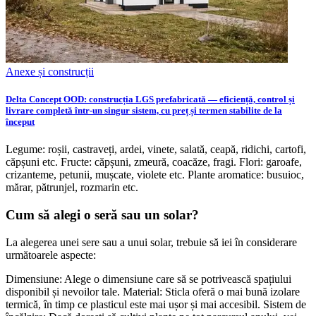
Anexe și construcții
Delta Concept OOD: construcția LGS prefabricată — eficiență, control și
livrare completă într-un singur sistem, cu preț și termen stabilite de la
început
Legume: roșii, castraveți, ardei, vinete, salată, ceapă, ridichi, cartofi,
căpșuni etc. Fructe: căpșuni, zmeură, coacăze, fragi. Flori: garoafe,
crizanteme, petunii, mușcate, violete etc. Plante aromatice: busuioc,
mărar, pătrunjel, rozmarin etc.
Cum să alegi o seră sau un solar?
La alegerea unei sere sau a unui solar, trebuie să iei în considerare
următoarele aspecte:
Dimensiune: Alege o dimensiune care să se potrivească spațiului
disponibil și nevoilor tale. Material: Sticla oferă o mai bună izolare
termică, în timp ce plasticul este mai ușor și mai accesibil. Sistem de