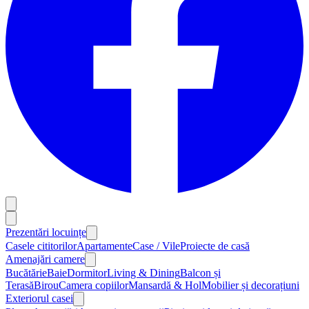
Prezentări locuințe
Casele cititorilor
Apartamente
Case / Vile
Proiecte de casă
Amenajări camere
Bucătărie
Baie
Dormitor
Living & Dining
Balcon și
Terasă
Birou
Camera copiilor
Mansardă & Hol
Mobilier și decorațiuni
Exteriorul casei