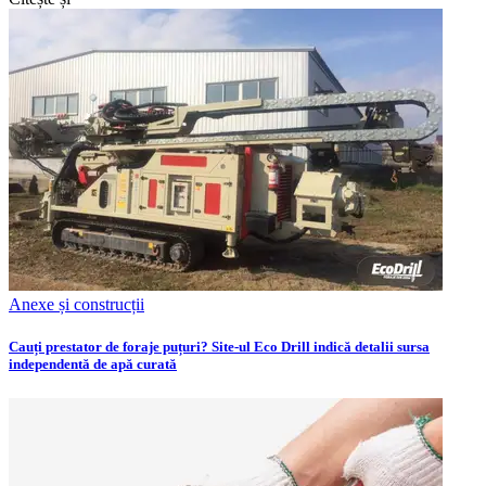
Anexe și construcții
Cauți prestator de foraje puțuri? Site-ul Eco Drill indică detalii sursa
independentă de apă curată