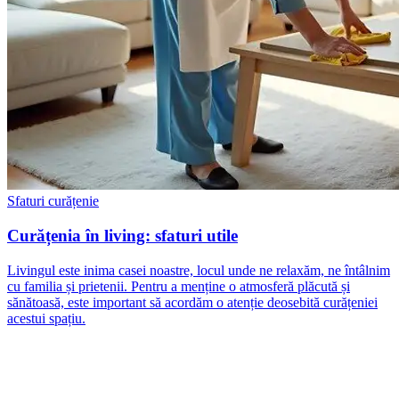
Sfaturi curățenie
Curățenia în living: sfaturi utile
Livingul este inima casei noastre, locul unde ne relaxăm, ne întâlnim
cu familia și prietenii. Pentru a menține o atmosferă plăcută și
sănătoasă, este important să acordăm o atenție deosebită curățeniei
acestui spațiu.