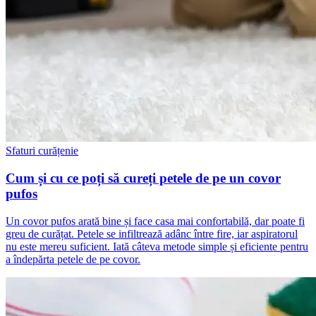
Sfaturi curățenie
Cum și cu ce poți să cureți petele de pe un covor
pufos
Un covor pufos arată bine și face casa mai confortabilă, dar poate fi
greu de curățat. Petele se infiltrează adânc între fire, iar aspiratorul
nu este mereu suficient. Iată câteva metode simple și eficiente pentru
a îndepărta petele de pe covor.