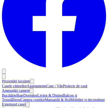
Prezentări locuințe
Casele cititorilor
Apartamente
Case / Vile
Proiecte de casă
Amenajări camere
Bucătărie
Baie
Dormitor
Living & Dining
Balcon și
Terasă
Birou
Camera copiilor
Mansardă & Hol
Mobilier și decorațiuni
Exteriorul casei