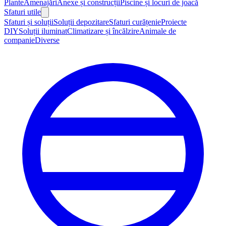
Plante
Amenajări
Anexe și construcții
Piscine și locuri de joacă
Sfaturi utile
Sfaturi și soluții
Soluții depozitare
Sfaturi curățenie
Proiecte
DIY
Soluții iluminat
Climatizare și încălzire
Animale de
companie
Diverse