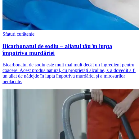
Sfaturi curățenie
Bicarbonatul de sodiu – aliatul tău în lupta
împotriva murdăriei
Bicarbonatul de sodiu este mult mai mult decât un ingredient pentru
coacere. Acest produs natural, cu proprietăți alcaline, s-a dovedit a fi
un aliat de nădejde în lupta împotriva murdăriei și a mirosurilor
neplăcute.