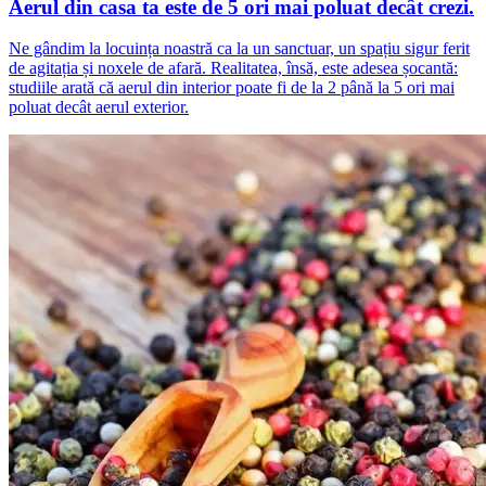
Aerul din casa ta este de 5 ori mai poluat decât crezi.
Ne gândim la locuința noastră ca la un sanctuar, un spațiu sigur ferit
de agitația și noxele de afară. Realitatea, însă, este adesea șocantă:
studiile arată că aerul din interior poate fi de la 2 până la 5 ori mai
poluat decât aerul exterior.