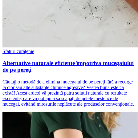
Sfaturi curățenie
Alternative naturale eficiente împotriva mucegaiului
de pe pereți
Căutați o metodă de a elimina mucegaiul de pe pereți fără a recurge
la clor sau alte substanțe chimice agresive? Vestea bună este că
există! Acest articol vă prezintă patru soluții naturale cu rezultate
excelente, care vă pot ajuta să scăpați de petele inestetice de
mucegai, evitând mirosurile neplăcute ale produselor convenționale.