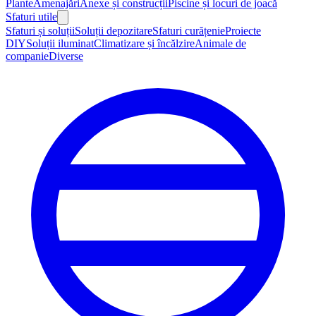
Plante
Amenajări
Anexe și construcții
Piscine și locuri de joacă
Sfaturi utile
Sfaturi și soluții
Soluții depozitare
Sfaturi curățenie
Proiecte
DIY
Soluții iluminat
Climatizare și încălzire
Animale de
companie
Diverse