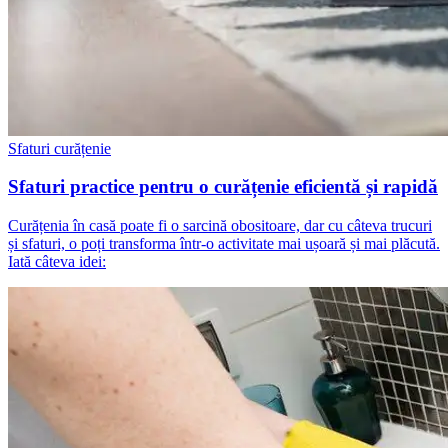
Sfaturi curățenie
Sfaturi practice pentru o curățenie eficientă și rapidă
Curățenia în casă poate fi o sarcină obositoare, dar cu câteva trucuri
și sfaturi, o poți transforma într-o activitate mai ușoară și mai plăcută.
Iată câteva idei: