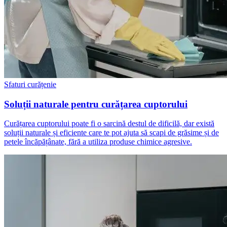
Sfaturi curățenie
Soluții naturale pentru curățarea cuptorului
Curățarea cuptorului poate fi o sarcină destul de dificilă, dar există
soluții naturale și eficiente care te pot ajuta să scapi de grăsime și de
petele încăpățânate, fără a utiliza produse chimice agresive.