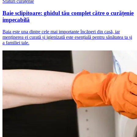
Sfaturi curățenie
Baie sclipitoare: ghidul tău complet către o curățenie
impecabilă
Baia este una dintre cele mai importante încăperi din casă, iar
menținerea ei curată și igienizată este esențială pentru sănătatea ta și
a familiei tale.