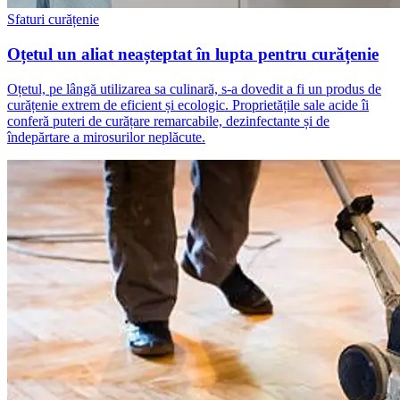
Sfaturi curățenie
Oțetul un aliat neașteptat în lupta pentru curățenie
Oțetul, pe lângă utilizarea sa culinară, s-a dovedit a fi un produs de
curățenie extrem de eficient și ecologic. Proprietățile sale acide îi
conferă puteri de curățare remarcabile, dezinfectante și de
îndepărtare a mirosurilor neplăcute.