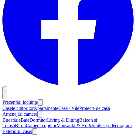
Prezentări locuințe
Casele cititorilor
Apartamente
Case / Vile
Proiecte de casă
Amenajări camere
Bucătărie
Baie
Dormitor
Living & Dining
Balcon și
Terasă
Birou
Camera copiilor
Mansardă & Hol
Mobilier și decorațiuni
Exteriorul casei