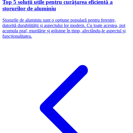
Top 5 soluții utile pentru curățarea eficientă a
storurilor de aluminiu
Storurile de aluminiu sunt o opțiune populară pentru ferestre,
datorită durabilității și aspectului lor modern. Cu toate acestea, pot
acumula praf, murdărie și grăsime în timp, afectându-le aspectul și
funcționalitatea.