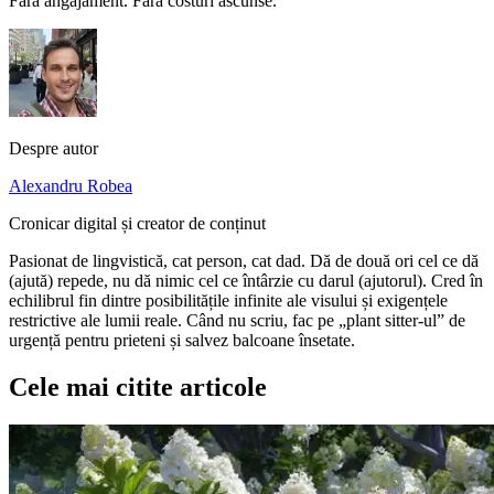
Fără angajament. Fără costuri ascunse.
Despre autor
Alexandru Robea
Cronicar digital și creator de conținut
Pasionat de lingvistică, cat person, cat dad. Dă de două ori cel ce dă
(ajută) repede, nu dă nimic cel ce întârzie cu darul (ajutorul). Cred în
echilibrul fin dintre posibilitățile infinite ale visului și exigențele
restrictive ale lumii reale. Când nu scriu, fac pe „plant sitter-ul” de
urgență pentru prieteni și salvez balcoane însetate.
Cele mai citite articole