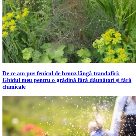
De ce am pus fenicul de bronz lângă trandafiri:
Ghidul meu pentru o grădină fără dăunători și fără
chimicale