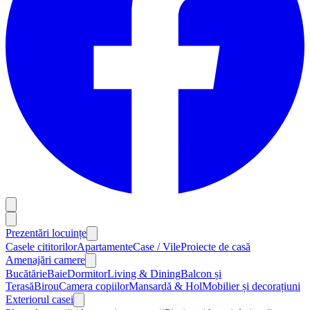
Prezentări locuințe
Casele cititorilor
Apartamente
Case / Vile
Proiecte de casă
Amenajări camere
Bucătărie
Baie
Dormitor
Living & Dining
Balcon și
Terasă
Birou
Camera copiilor
Mansardă & Hol
Mobilier și decorațiuni
Exteriorul casei