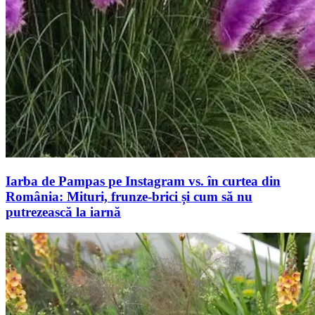
Iarba de Pampas pe Instagram vs. în curtea din
România: Mituri, frunze-brici și cum să nu
putrezească la iarnă