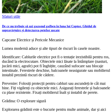
Sfaturi utile
De ce nu trebuie să uzi gazonul galben în luna lui Cuptor. Ghidul de
supraviețuire și detectarea petelor uscate
Capcane Electrice și Pericole Mecanice
Lumea modernă aduce și alte tipuri de riscuri în casele noastre.
Identificare: Cablurile electrice pot fi o tentație irezistibilă pentru ros,
ducând la electrocutare. Obiectele mici lăsate la întâmplare (nasturi,
jucării mici, agrafe) pot fi înghițite, cauzând sufocare sau blocaje
intestinale. Ferestrele deschise, balcoanele neasigurate sau mobilierul
instabil prezintă riscuri de cădere.
Prevenire: Folosiți protecții pentru cabluri sau ascundeți-le cât mai
bine. Fiți vigilenți cu obiectele mici. Asigurați ferestrele și balcoanele
cu plase rezistente. Fixați mobilierul înalt și instabil de perete.
Grădina: O explorare sigură
Explorarea grădinii este o bucurie pentru multe animale, dar și aici