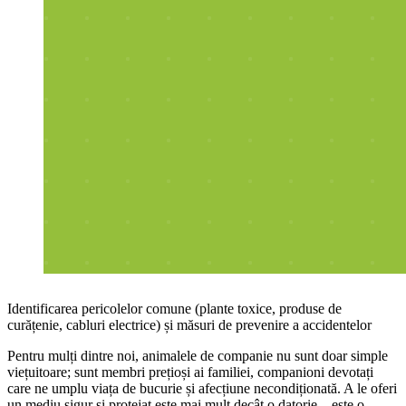
Identificarea pericolelor comune (plante toxice, produse de
curățenie, cabluri electrice) și măsuri de prevenire a accidentelor
Pentru mulți dintre noi, animalele de companie nu sunt doar simple
viețuitoare; sunt membri prețioși ai familiei, companioni devotați
care ne umplu viața de bucurie și afecțiune necondiționată. A le oferi
un mediu sigur și protejat este mai mult decât o datorie – este o