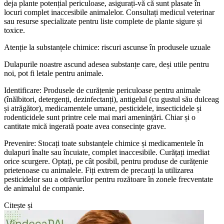
deja plante potențial periculoase, asigurați-vă că sunt plasate în
locuri complet inaccesibile animalelor. Consultați medicul veterinar
sau resurse specializate pentru liste complete de plante sigure și
toxice.
Atenție la substanțele chimice: riscuri ascunse în produsele uzuale
Dulapurile noastre ascund adesea substanțe care, deși utile pentru
noi, pot fi letale pentru animale.
Identificare: Produsele de curățenie periculoase pentru animale
(înălbitori, detergenți, dezinfectanți), antigelul (cu gustul său dulceag
și atrăgător), medicamentele umane, pesticidele, insecticidele și
rodenticidele sunt printre cele mai mari amenințări. Chiar și o
cantitate mică ingerată poate avea consecințe grave.
Prevenire: Stocați toate substanțele chimice și medicamentele în
dulapuri înalte sau încuiate, complet inaccesibile. Curățați imediat
orice scurgere. Optați, pe cât posibil, pentru produse de curățenie
prietenoase cu animalele. Fiți extrem de precauți la utilizarea
pesticidelor sau a otrăvurilor pentru rozătoare în zonele frecventate
de animalul de companie.
Citește și