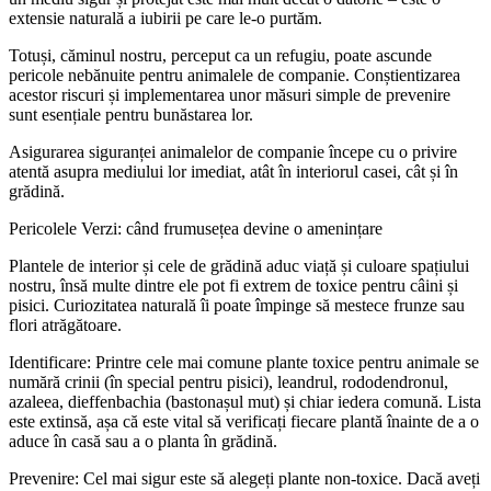
extensie naturală a iubirii pe care le-o purtăm.
Totuși, căminul nostru, perceput ca un refugiu, poate ascunde
pericole nebănuite pentru animalele de companie. Conștientizarea
acestor riscuri și implementarea unor măsuri simple de prevenire
sunt esențiale pentru bunăstarea lor.
Asigurarea siguranței animalelor de companie începe cu o privire
atentă asupra mediului lor imediat, atât în interiorul casei, cât și în
grădină.
Pericolele Verzi: când frumusețea devine o amenințare
Plantele de interior și cele de grădină aduc viață și culoare spațiului
nostru, însă multe dintre ele pot fi extrem de toxice pentru câini și
pisici. Curiozitatea naturală îi poate împinge să mestece frunze sau
flori atrăgătoare.
Identificare: Printre cele mai comune plante toxice pentru animale se
numără crinii (în special pentru pisici), leandrul, rododendronul,
azaleea, dieffenbachia (bastonașul mut) și chiar iedera comună. Lista
este extinsă, așa că este vital să verificați fiecare plantă înainte de a o
aduce în casă sau a o planta în grădină.
Prevenire: Cel mai sigur este să alegeți plante non-toxice. Dacă aveți