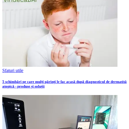
Sfaturi utile
5 schimbări pe care mulți părinți le fac acasă după diagnosticul de dermatită
atopică - produse și soluții