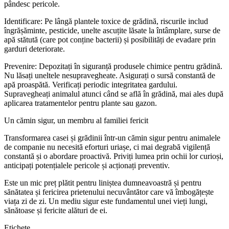
pândesc pericole.
Identificare: Pe lângă plantele toxice de grădină, riscurile includ
îngrășăminte, pesticide, unelte ascuțite lăsate la întâmplare, surse de
apă stătută (care pot conține bacterii) și posibilități de evadare prin
garduri deteriorate.
Prevenire: Depozitați în siguranță produsele chimice pentru grădină.
Nu lăsați uneltele nesupravegheate. Asigurați o sursă constantă de
apă proaspătă. Verificați periodic integritatea gardului.
Supravegheați animalul atunci când se află în grădină, mai ales după
aplicarea tratamentelor pentru plante sau gazon.
Un cămin sigur, un membru al familiei fericit
Transformarea casei și grădinii într-un cămin sigur pentru animalele
de companie nu necesită eforturi uriașe, ci mai degrabă vigilență
constantă și o abordare proactivă. Priviți lumea prin ochii lor curioși,
anticipați potențialele pericole și acționați preventiv.
Este un mic preț plătit pentru liniștea dumneavoastră și pentru
sănătatea și fericirea prietenului necuvântător care vă îmbogățește
viața zi de zi. Un mediu sigur este fundamentul unei vieți lungi,
sănătoase și fericite alături de ei.
Etichete