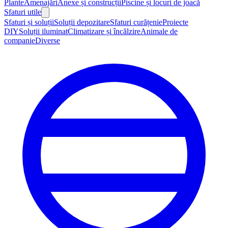
Plante
Amenajări
Anexe și construcții
Piscine și locuri de joacă
Sfaturi utile
Sfaturi și soluții
Soluții depozitare
Sfaturi curățenie
Proiecte
DIY
Soluții iluminat
Climatizare și încălzire
Animale de
companie
Diverse