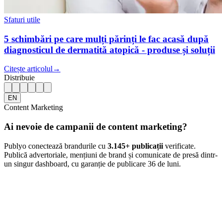
Sfaturi utile
5 schimbări pe care mulți părinți le fac acasă după
diagnosticul de dermatită atopică - produse și soluții
Citește articolul
→
Distribuie
EN
Content Marketing
Ai nevoie de campanii de content marketing?
Publyo conectează brandurile cu
3.145
+ publicații
verificate.
Publică advertoriale, mențiuni de brand și comunicate de presă dintr-
un singur dashboard, cu garanție de publicare 36 de luni.