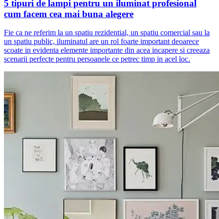
5 tipuri de lampi pentru un iluminat profesional
cum facem cea mai buna alegere
Fie ca ne referim la un spatiu rezidential, un spatiu comercial sau la
un spatiu public, iluminatul are un rol foarte important deoarece
scoate in evidenta elemente importante din acea incapere si creeaza
scenarii perfecte pentru persoanele ce petrec timp in acel loc.