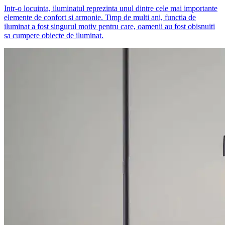
Intr-o locuinta, iluminatul reprezinta unul dintre cele mai importante
elemente de confort si armonie. Timp de multi ani, functia de
iluminat a fost singurul motiv pentru care, oamenii au fost obisnuiti
sa cumpere obiecte de iluminat.