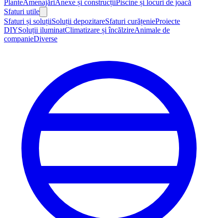
Plante
Amenajări
Anexe și construcții
Piscine și locuri de joacă
Sfaturi utile
Sfaturi și soluții
Soluții depozitare
Sfaturi curățenie
Proiecte
DIY
Soluții iluminat
Climatizare și încălzire
Animale de
companie
Diverse