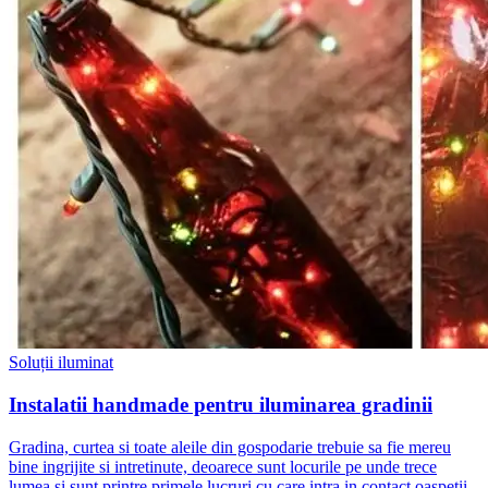
Soluții iluminat
Instalatii handmade pentru iluminarea gradinii
Gradina, curtea si toate aleile din gospodarie trebuie sa fie mereu
bine ingrijite si intretinute, deoarece sunt locurile pe unde trece
lumea si sunt printre primele lucruri cu care intra in contact oaspetii