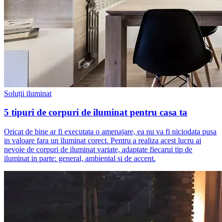
Soluții iluminat
5 tipuri de corpuri de iluminat pentru casa ta
Oricat de bine ar fi executata o amenajare, ea nu va fi niciodata pusa
in valoare fara un iluminat corect. Pentru a realiza acest lucru ai
nevoie de corpuri de iluminat variate, adaptate fiecarui tip de
iluminat in parte: general, ambiental si de accent.