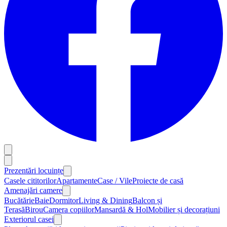
Prezentări locuințe
Casele cititorilor
Apartamente
Case / Vile
Proiecte de casă
Amenajări camere
Bucătărie
Baie
Dormitor
Living & Dining
Balcon și
Terasă
Birou
Camera copiilor
Mansardă & Hol
Mobilier și decorațiuni
Exteriorul casei