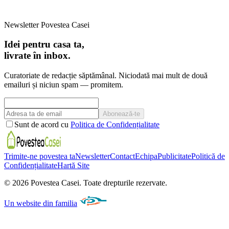
Newsletter Povestea Casei
Idei pentru casa ta,
livrate în inbox.
Curatoriate de redacție săptămânal. Niciodată mai mult de două
emailuri și niciun spam — promitem.
Abonează-te
Sunt de acord cu
Politica de Confidențialitate
Trimite-ne povestea ta
Newsletter
Contact
Echipa
Publicitate
Politică de
Confidențialitate
Hartă Site
©
2026
Povestea Casei.
Toate drepturile rezervate.
Un website din familia