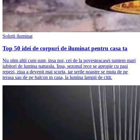
Soluții iluminat
Top 50 idei de corpuri de iluminat pentru casa ta
Nu stim altii cum sunt, insa noi, cei de la povesteacasei suntem mari
iubitori de lumina naturala. Insa, sezonul rece se apropie cu pasi
repezi, ziua a devenit mai scurta, iar serile noastre se muta de pe
terasa sau de pe balcon in casa, la lumina lampii de citit.