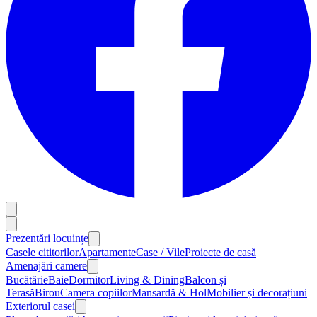
Prezentări locuințe
Casele cititorilor
Apartamente
Case / Vile
Proiecte de casă
Amenajări camere
Bucătărie
Baie
Dormitor
Living & Dining
Balcon și
Terasă
Birou
Camera copiilor
Mansardă & Hol
Mobilier și decorațiuni
Exteriorul casei