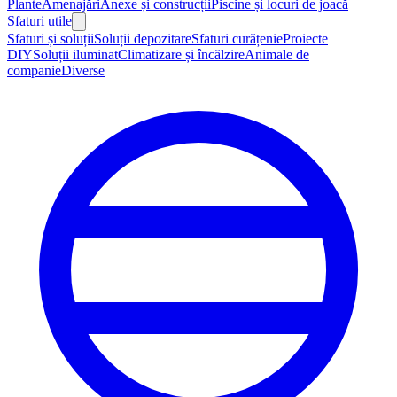
Plante
Amenajări
Anexe și construcții
Piscine și locuri de joacă
Sfaturi utile
Sfaturi și soluții
Soluții depozitare
Sfaturi curățenie
Proiecte
DIY
Soluții iluminat
Climatizare și încălzire
Animale de
companie
Diverse