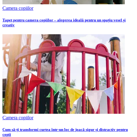
Camera copiilor
Tapet pentru camera copiilor – alegerea ideală pentru un spațiu vesel și
creativ
Camera copiilor
Cum să-ți transformi curtea într-un loc de joacă sigur și distractiv pentru
copii