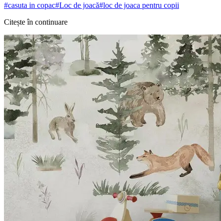
#
casuta in copac
#
Loc de joacă
#
loc de joaca pentru copii
Citește în continuare