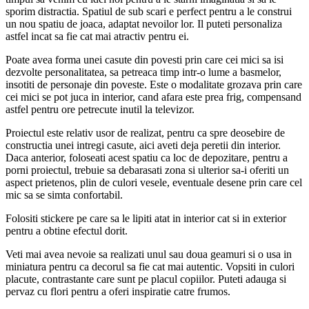
sporim distractia. Spatiul de sub scari e perfect pentru a le construi
un nou spatiu de joaca, adaptat nevoilor lor. Il puteti personaliza
astfel incat sa fie cat mai atractiv pentru ei.
Poate avea forma unei casute din povesti prin care cei mici sa isi
dezvolte personalitatea, sa petreaca timp intr-o lume a basmelor,
insotiti de personaje din poveste. Este o modalitate grozava prin care
cei mici se pot juca in interior, cand afara este prea frig, compensand
astfel pentru ore petrecute inutil la televizor.
Proiectul este relativ usor de realizat, pentru ca spre deosebire de
constructia unei intregi casute, aici aveti deja peretii din interior.
Daca anterior, foloseati acest spatiu ca loc de depozitare, pentru a
porni proiectul, trebuie sa debarasati zona si ulterior sa-i oferiti un
aspect prietenos, plin de culori vesele, eventuale desene prin care cel
mic sa se simta confortabil.
Folositi stickere pe care sa le lipiti atat in interior cat si in exterior
pentru a obtine efectul dorit.
Veti mai avea nevoie sa realizati unul sau doua geamuri si o usa in
miniatura pentru ca decorul sa fie cat mai autentic. Vopsiti in culori
placute, contrastante care sunt pe placul copiilor. Puteti adauga si
pervaz cu flori pentru a oferi inspiratie catre frumos.