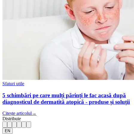
Sfaturi utile
5 schimbări pe care mulți părinți le fac acasă după
diagnosticul de dermatită atopică - produse și soluții
Citește articolul
→
Distribuie
EN