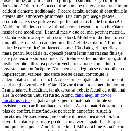
rustic, un design care aduce în prim-plan simplitatea și confortul.
Într-o bucătărie rustică, accentul se pune pe materiale naturale, tonuri
calde și elemente tradiționale. Fiecare detaliu trebuie să contribuie la
crearea unei atmosfere primitoare. Iată cum poți alege piesele
esențiale care să se potrivească perfect într-o astfel de bucătărie! 1.
Mobilierul din lemn masiv Primul element esențial într-o bucătărie
rustică este mobilierul. Lemnul masiv este cel mai potrivit material,
datorită texturii și aspectului său natural. Mobilierul din lemn oferă
durabilitate, dar și un caracter unic fiecărei piese, datorită fibrelor
naturale care conferă un farmec aparte. Când alegi dulapurile și
masa pentru bucătăria ta, optează pentru lemn netratat sau finisaje
care păstrează textura naturală. Nu trebuie să fie mobilier nou, stilul
rustic permite utilizarea pieselor vechi, restaurate, care aduc o
poveste aparte în încăpere. Nu te teme să alegi piese de mobilier cu
imperfecțiuni vizibile, deoarece aceste detalii contribuie la
autenticitatea stilului rustic! 2. Accesorii esențiale: de ce să ții cont
când alegi covorul de bucătărie Covorul este un element important
în amenajarea bucătăriei, iar alegerea sa trebuie făcută cu grijă, mai
ales în contextul unui stil rustic. Atunci
când alegi un covor
bucătărie, este
esențial să optezi pentru materiale naturale și
rezistente, cum ar fi bumbacul sau lâna. Aceste materiale aduc un
plus de confort, integrându-se perfect în atmosfera rustică a
bucătăriei. De asemenea, ține cont de dimensiunea acestuia. Un
covor bucătărie prea mare poate încărca vizual spațiul, în timp ce
unul prea mic poate să nu fie funcțional. Măsoară bine zona în care