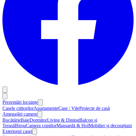
Prezentări locuințe
Casele cititorilor
Apartamente
Case / Vile
Proiecte de casă
Amenajări camere
Bucătărie
Baie
Dormitor
Living & Dining
Balcon și
Terasă
Birou
Camera copiilor
Mansardă & Hol
Mobilier și decorațiuni
Exteriorul casei