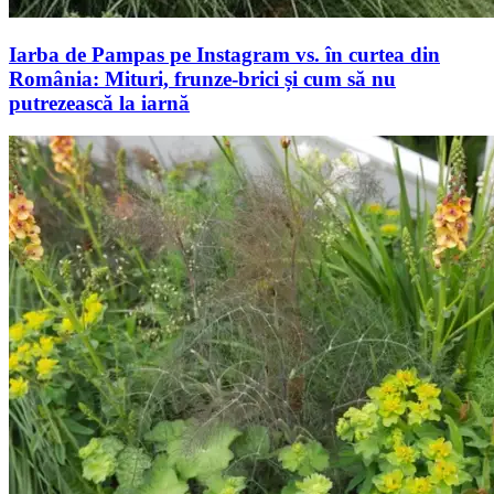
Iarba de Pampas pe Instagram vs. în curtea din
România: Mituri, frunze-brici și cum să nu
putrezească la iarnă