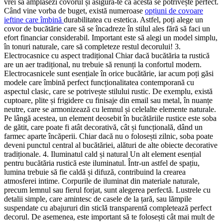
vrei să amplasezi covorul și asigură-te că acesta se potrivește perfect.
Când vine vorba de buget, există numeroase
opțiuni de covoare
ieftine care îmbină
durabilitatea cu estetica. Astfel, poți alege un
covor de bucătărie care să se încadreze în stilul ales fără să faci un
efort financiar considerabil. Important este să alegi un model simplu,
în tonuri naturale, care să completeze restul decorului! 3.
Electrocasnice cu aspect tradițional Chiar dacă bucătăria ta rustică
are un aer tradițional, nu trebuie să renunți la confortul modern.
Electrocasnicele sunt esențiale în orice bucătărie, iar acum poți găsi
modele care îmbină perfect funcționalitatea contemporană cu
aspectul clasic, care se potrivește stilului rustic. De exemplu, există
cuptoare, plite și frigidere cu finisaje din email sau metal, în nuanțe
neutre, care se armonizează cu lemnul și celelalte elemente naturale.
Pe lângă acestea, un element deosebit în bucătăriile rustice este soba
de gătit, care poate fi atât decorativă, cât și funcțională, dând un
farmec aparte încăperii. Chiar dacă nu o folosești zilnic, soba poate
deveni punctul central al bucătăriei, alături de alte obiecte decorative
tradiționale. 4. Iluminatul cald și natural Un alt element esențial
pentru bucătăria rustică este iluminatul. Într-un astfel de spațiu,
lumina trebuie să fie caldă și difuză, contribuind la crearea
atmosferei intime. Corpurile de iluminat din materiale naturale,
precum lemnul sau fierul forjat, sunt alegerea perfectă. Lustrele cu
detalii simple, care amintesc de casele de la țară, sau lămpile
suspendate cu abajururi din sticlă transparentă completează perfect
decorul. De asemenea, este important să te folosești cât mai mult de