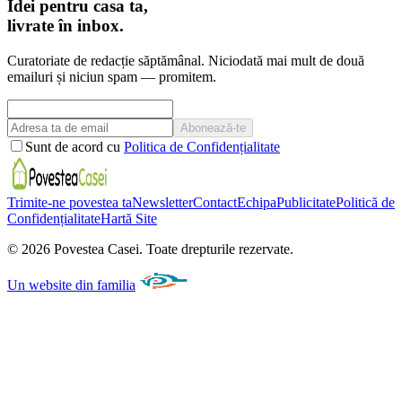
Idei pentru casa ta,
livrate în inbox.
Curatoriate de redacție săptămânal. Niciodată mai mult de două
emailuri și niciun spam — promitem.
Abonează-te
Sunt de acord cu
Politica de Confidențialitate
Trimite-ne povestea ta
Newsletter
Contact
Echipa
Publicitate
Politică de
Confidențialitate
Hartă Site
©
2026
Povestea Casei.
Toate drepturile rezervate.
Un website din familia