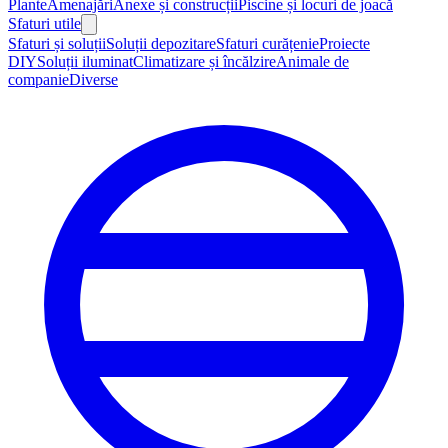
Plante
Amenajări
Anexe și construcții
Piscine și locuri de joacă
Sfaturi utile
Sfaturi și soluții
Soluții depozitare
Sfaturi curățenie
Proiecte
DIY
Soluții iluminat
Climatizare și încălzire
Animale de
companie
Diverse