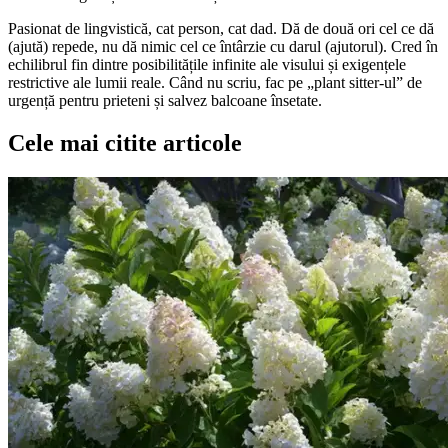
Pasionat de lingvistică, cat person, cat dad. Dă de două ori cel ce dă
(ajută) repede, nu dă nimic cel ce întârzie cu darul (ajutorul). Cred în
echilibrul fin dintre posibilitățile infinite ale visului și exigențele
restrictive ale lumii reale. Când nu scriu, fac pe „plant sitter-ul” de
urgență pentru prieteni și salvez balcoane însetate.
Cele mai citite articole