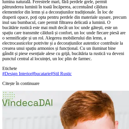
lumina naturală. Ferestrele mari, fără perdele grele, permit
pătrunderea luminii în toată încăperea, accentuând căldura
elementelor din lemn și a decorațiunilor tradiționale. În loc de
draperii opace, poți opta pentru perdele din materiale ușoare, precum
inul sau bumbacul, care permit filtrarea delicată a luminii. O
bucătărie rustică este mai mult decât un loc unde gătești, este un
spațiu care transmite căldură și confort, un loc unde fiecare piesă are
o semnificație și un rol. Alegerea mobilierului din lemn, a
electrocasnicelor potrivite și a decorațiunilor autentice contribuie la
crearea unui spațiu armonios și funcțional. Cu un iluminat bine
gândit și piese esențiale alese cu grijă, bucătăria ta rustică va deveni
punctul central al locuinței, un loc plin de farmec.
Etichete
#
Design Interior
#
bucatarie
#
Stil Rustic
Citește în continuare