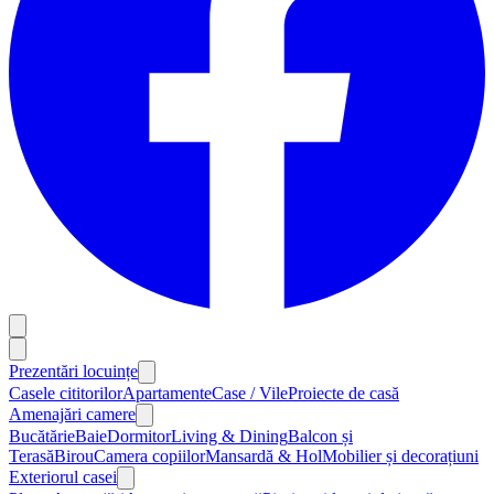
Prezentări locuințe
Casele cititorilor
Apartamente
Case / Vile
Proiecte de casă
Amenajări camere
Bucătărie
Baie
Dormitor
Living & Dining
Balcon și
Terasă
Birou
Camera copiilor
Mansardă & Hol
Mobilier și decorațiuni
Exteriorul casei