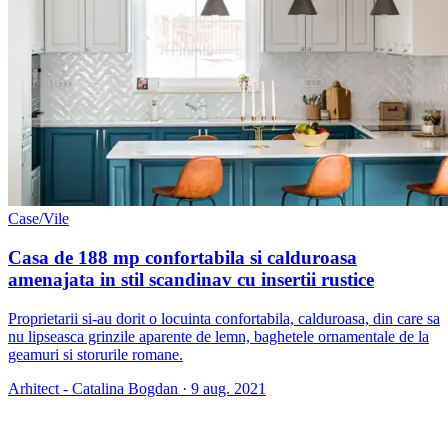
Case/Vile
Casa de 188 mp confortabila si calduroasa
amenajata in stil scandinav cu insertii rustice
Proprietarii si-au dorit o locuinta confortabila, calduroasa, din care sa
nu lipseasca grinzile aparente de lemn, baghetele ornamentale de la
geamuri si storurile romane.
Arhitect - Catalina Bogdan
·
9 aug. 2021