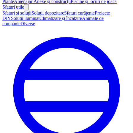
Plante
Amenajări
Anexe și construcții
Piscine și locuri de joacă
Sfaturi utile
Sfaturi și soluții
Soluții depozitare
Sfaturi curățenie
Proiecte
DIY
Soluții iluminat
Climatizare și încălzire
Animale de
companie
Diverse