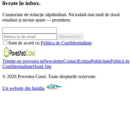
livrate în inbox.
Curatoriate de redacție săptămânal. Niciodată mai mult de două
emailuri și niciun spam — promitem.
Abonează-te
Sunt de acord cu
Politica de Confidențialitate
Trimite-ne povestea ta
Newsletter
Contact
Echipa
Publicitate
Politică de
Confidențialitate
Hartă Site
©
2026
Povestea Casei.
Toate drepturile rezervate.
Un website din familia