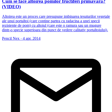
Cum se face altoirea pomilor fructiferi primavara?
(VIDEO)
Altoirea este un proces care presupune imbinarea tesuturilor vegetale
ale unui portaltoi (care contine partea cu radacina a unei specii
rezistente de pom) cu altoiul (care este o ramura sau un mugure
dintr-o specie superioara din punct de vedere calitativ portaltoiului).
Pencil Nex
·
4 apr. 2014