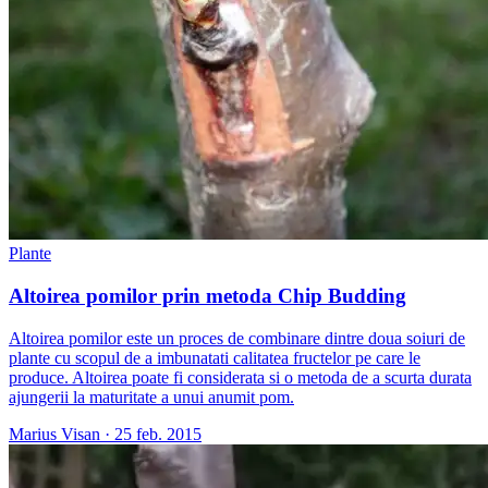
Plante
Altoirea pomilor prin metoda Chip Budding
Altoirea pomilor este un proces de combinare dintre doua soiuri de
plante cu scopul de a imbunatati calitatea fructelor pe care le
produce. Altoirea poate fi considerata si o metoda de a scurta durata
ajungerii la maturitate a unui anumit pom.
Marius Visan
·
25 feb. 2015