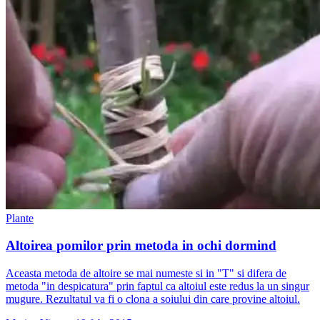
Plante
Altoirea pomilor prin metoda in ochi dormind
Aceasta metoda de altoire se mai numeste si in "T" si difera de
metoda "in despicatura" prin faptul ca altoiul este redus la un singur
mugure. Rezultatul va fi o clona a soiului din care provine altoiul.