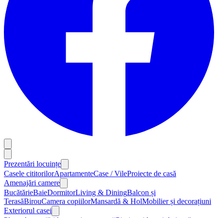
Prezentări locuințe
Casele cititorilor
Apartamente
Case / Vile
Proiecte de casă
Amenajări camere
Bucătărie
Baie
Dormitor
Living & Dining
Balcon și
Terasă
Birou
Camera copiilor
Mansardă & Hol
Mobilier și decorațiuni
Exteriorul casei