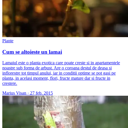
Plante
Cum se altoieste un lamai
Lamaiul este o planta exotica care poate creste si in apartamentele
noastre sub forma de arbust. Are o coroana destul de deasa si
inflorestre tot timpul anului, iar in conditii optime se pot gasi pe
planta, in acelasi moment, flori, fructe mature dar si fructe in
crestere.
Marius Visan
·
27 feb. 2015