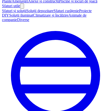
Plante
Amenajări
Anexe și construcții
Piscine și locuri de joacă
Sfaturi utile
Sfaturi și soluții
Soluții depozitare
Sfaturi curățenie
Proiecte
DIY
Soluții iluminat
Climatizare și încălzire
Animale de
companie
Diverse