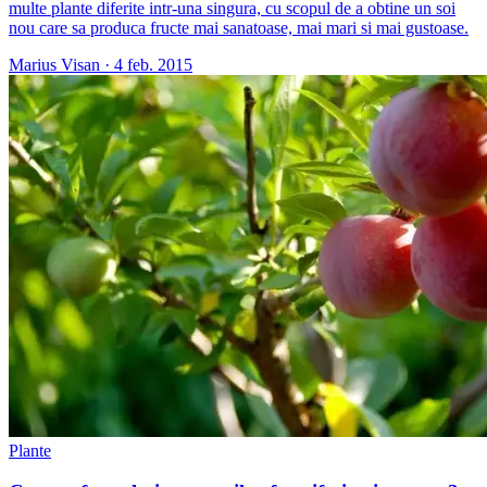
multe plante diferite intr-una singura, cu scopul de a obtine un soi
nou care sa produca fructe mai sanatoase, mai mari si mai gustoase.
Marius Visan
·
4 feb. 2015
Plante