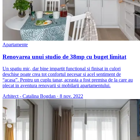
Apartamente
Renovarea unui studio de 38mp cu buget limitat
Un spatiu mic, dar bine impartit functional si finisat in culori
deschise poate crea tot confortul necesar si acel sentiment de
“acasa”. Pentru un cuplu tanar, aceasta a fost premisa de la care au
plecat in aventura renovarii si mobilarii apartamentului.
Arhitect - Catalina Bogdan
·
8 nov. 2022