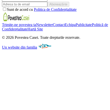
Abonează-te
Sunt de acord cu
Politica de Confidențialitate
Trimite-ne povestea ta
Newsletter
Contact
Echipa
Publicitate
Politică de
Confidențialitate
Hartă Site
©
2026
Povestea Casei.
Toate drepturile rezervate.
Un website din familia