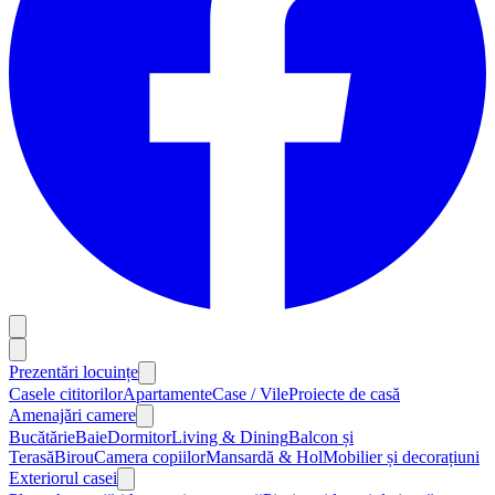
Prezentări locuințe
Casele cititorilor
Apartamente
Case / Vile
Proiecte de casă
Amenajări camere
Bucătărie
Baie
Dormitor
Living & Dining
Balcon și
Terasă
Birou
Camera copiilor
Mansardă & Hol
Mobilier și decorațiuni
Exteriorul casei