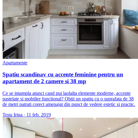
Apartamente
Spatiu scandinav cu accente feminine pentru un
apartament de 2 camere si 38 mp
Ce se intampla atunci cand pui laolalta elemente moderne, accente
pastelate si mobilier functional? Obtii un spatiu cu o suprafata de 38
de metri patrati corect amenajat din punct de vedere estetic si practic.
Tenu Irina
·
11 feb. 2019