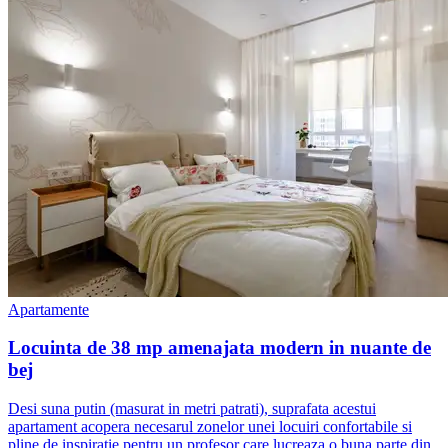
Apartamente
Locuinta de 38 mp amenajata modern in nuante de
bej
Desi suna putin (masurat in metri patrati), suprafata acestui
apartament acopera necesarul zonelor unei locuiri confortabile si
pline de inspiratie pentru un profesor care lucreaza o buna parte din