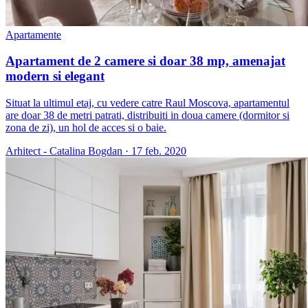
Apartamente
Apartament de 2 camere si doar 38 mp, amenajat
modern si elegant
Situat la ultimul etaj, cu vedere catre Raul Moscova, apartamentul
are doar 38 de metri patrati, distribuiti in doua camere (dormitor si
zona de zi), un hol de acces si o baie.
Arhitect - Catalina Bogdan
·
17 feb. 2020