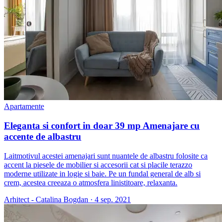
Apartamente
Eleganta si confort in doar 39 mp Amenajare cu
accente de albastru
Laitmotivul acestei amenajari sunt nuantele de albastru folosite ca
accent la piesele de mobilier si accesorii cat si placile terazzo
moderne utilizate in logie si baie. Pe un fundal general de alb si
crem, acestea creeaza o atmosfera linistitoare, relaxanta.
Arhitect - Catalina Bogdan
·
4 sep. 2021