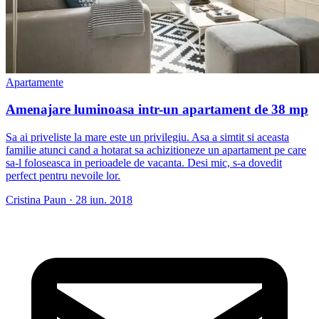
Apartamente
Amenajare luminoasa intr-un apartament de 38 mp
Sa ai priveliste la mare este un privilegiu. Asa a simtit si aceasta
familie atunci cand a hotarat sa achizitioneze un apartament pe care
sa-l foloseasca in perioadele de vacanta. Desi mic, s-a dovedit
perfect pentru nevoile lor.
Cristina Paun
·
28 iun. 2018