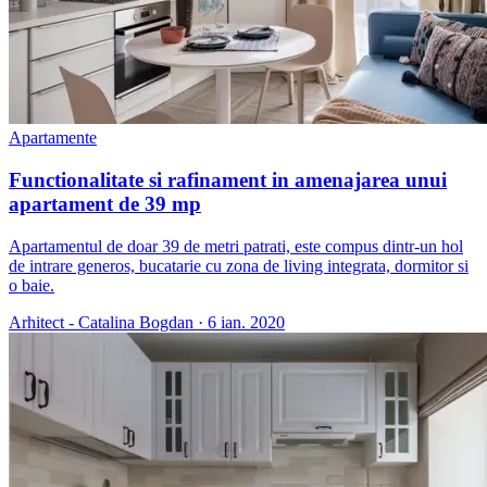
Apartamente
Functionalitate si rafinament in amenajarea unui
apartament de 39 mp
Apartamentul de doar 39 de metri patrati, este compus dintr-un hol
de intrare generos, bucatarie cu zona de living integrata, dormitor si
o baie.
Arhitect - Catalina Bogdan
·
6 ian. 2020