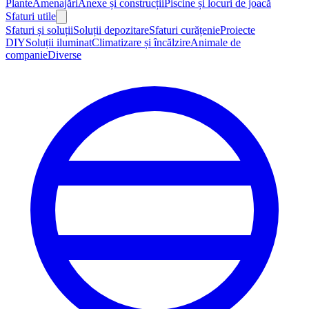
Plante
Amenajări
Anexe și construcții
Piscine și locuri de joacă
Sfaturi utile
Sfaturi și soluții
Soluții depozitare
Sfaturi curățenie
Proiecte
DIY
Soluții iluminat
Climatizare și încălzire
Animale de
companie
Diverse