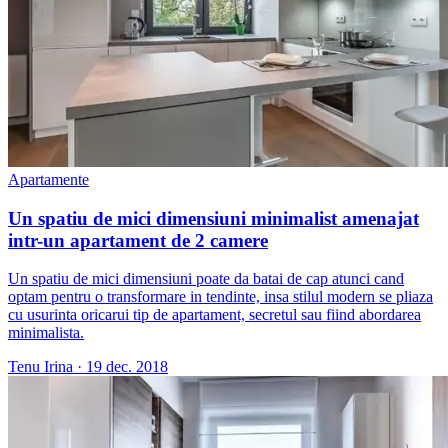
Apartamente
Un spatiu de mici dimensiuni minimalist amenajat
intr-un apartament de 2 camere
Un spatiu de mici dimensiuni poate da batai de cap atunci cand
optam pentru o transformare in tendinte, insa stilul modern se pliaza
cu usurinta oricarui tip de apartament, secretul sau fiind abordarea
minimalista.
Tenu Irina
·
19 dec. 2018