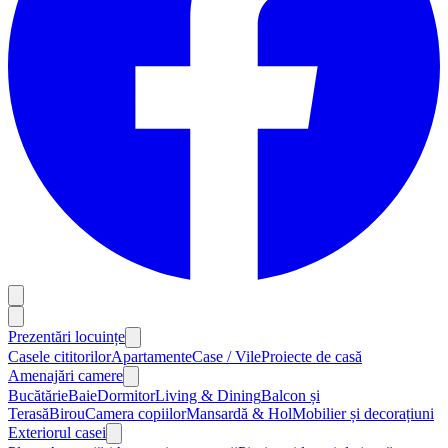
Prezentări locuințe
Casele cititorilor
Apartamente
Case / Vile
Proiecte de casă
Amenajări camere
Bucătărie
Baie
Dormitor
Living & Dining
Balcon și
Terasă
Birou
Camera copiilor
Mansardă & Hol
Mobilier și decorațiuni
Exteriorul casei