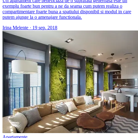
Un apartament care beneficiaza de o suprafata generoasa este un
exemplu foarte bun pentru a ne da seama cum putem realiza o
compartimentare foarte buna a spatiului disponibil si modul in care
putem ajunge la o amenajare functionala.
Irina Melente
·
19 sep. 2018
Apartamente