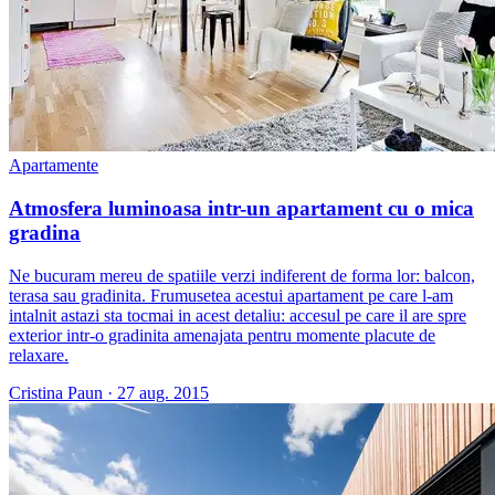
Apartamente
Atmosfera luminoasa intr-un apartament cu o mica
gradina
Ne bucuram mereu de spatiile verzi indiferent de forma lor: balcon,
terasa sau gradinita. Frumusetea acestui apartament pe care l-am
intalnit astazi sta tocmai in acest detaliu: accesul pe care il are spre
exterior intr-o gradinita amenajata pentru momente placute de
relaxare.
Cristina Paun
·
27 aug. 2015