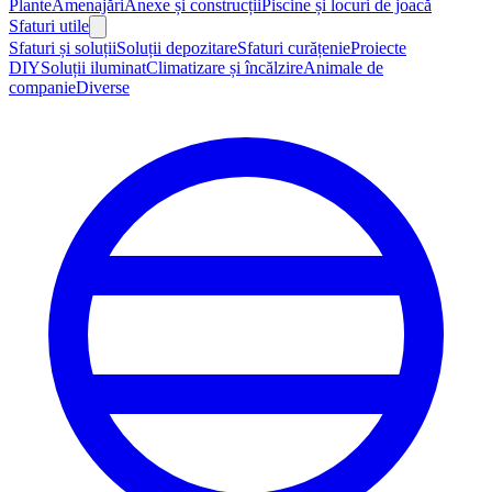
Plante
Amenajări
Anexe și construcții
Piscine și locuri de joacă
Sfaturi utile
Sfaturi și soluții
Soluții depozitare
Sfaturi curățenie
Proiecte
DIY
Soluții iluminat
Climatizare și încălzire
Animale de
companie
Diverse