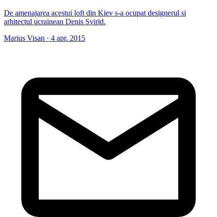
De amenajarea acestui loft din Kiev s-a ocupat designerul si
arhitectul ucrainean Denis Svirid.
Marius Visan
·
4 apr. 2015