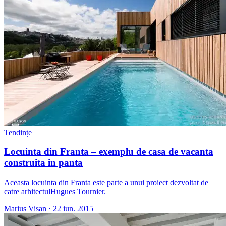
Tendințe
Locuinta din Franta – exemplu de casa de vacanta
construita in panta
Aceasta locuinta din Franta este parte a unui proiect dezvoltat de
catre arhitectulHugues Tournier.
Marius Visan
·
22 iun. 2015