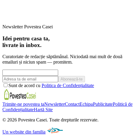
Newsletter Povestea Casei
Idei pentru casa ta,
livrate în inbox.
Curatoriate de redacție săptămânal. Niciodată mai mult de două
emailuri și niciun spam — promitem.
Abonează-te
Sunt de acord cu
Politica de Confidențialitate
Trimite-ne povestea ta
Newsletter
Contact
Echipa
Publicitate
Politică de
Confidențialitate
Hartă Site
©
2026
Povestea Casei.
Toate drepturile rezervate.
Un website din familia