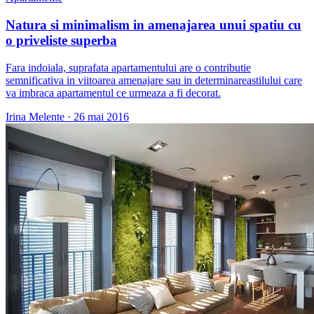
Natura si minimalism in amenajarea unui spatiu cu
o priveliste superba
Fara indoiala, suprafata apartamentului are o contributie
semnificativa in viitoarea amenajare sau in determinareastilului care
va imbraca apartamentul ce urmeaza a fi decorat.
Irina Melente
·
26 mai 2016