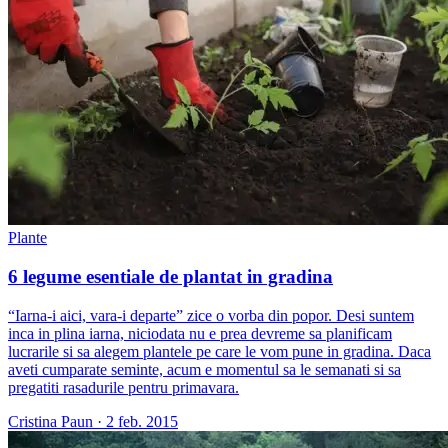
Plante
6 legume esentiale de plantat in gradina
“Iarna-i aici, vara-i departe” zice o vorba din popor. Desi suntem
inca in plina iarna, niciodata nu e prea devreme sa planificam
lucrarile si sa alegem plantele pe care le vom pune in gradina. Daca
aveti cumparate seminte, acum e momentul sa le semanati si sa
pregatiti rasadurile pentru primavara.
Cristina Paun
·
2 feb. 2015