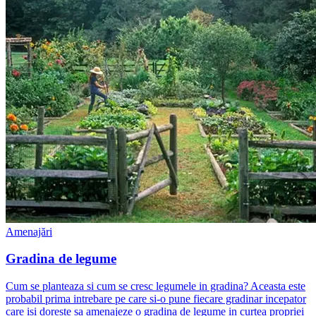
Amenajări
Gradina de legume
Cum se planteaza si cum se cresc legumele in gradina? Aceasta este
probabil prima intrebare pe care si-o pune fiecare gradinar incepator
care isi doreste sa amenajeze o gradina de legume in curtea propriei