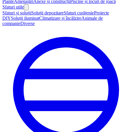
Plante
Amenajări
Anexe și construcții
Piscine și locuri de joacă
Sfaturi utile
Sfaturi și soluții
Soluții depozitare
Sfaturi curățenie
Proiecte
DIY
Soluții iluminat
Climatizare și încălzire
Animale de
companie
Diverse