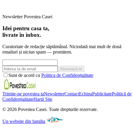
Newsletter Povestea Casei
Idei pentru casa ta,
livrate în inbox.
Curatoriate de redacție săptămânal. Niciodată mai mult de două
emailuri și niciun spam — promitem.
Abonează-te
Sunt de acord cu
Politica de Confidențialitate
Trimite-ne povestea ta
Newsletter
Contact
Echipa
Publicitate
Politică de
Confidențialitate
Hartă Site
©
2026
Povestea Casei.
Toate drepturile rezervate.
Un website din familia