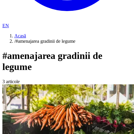
EN
Acasă
/
#amenajarea gradinii de legume
#
amenajarea gradinii de
legume
3
articole