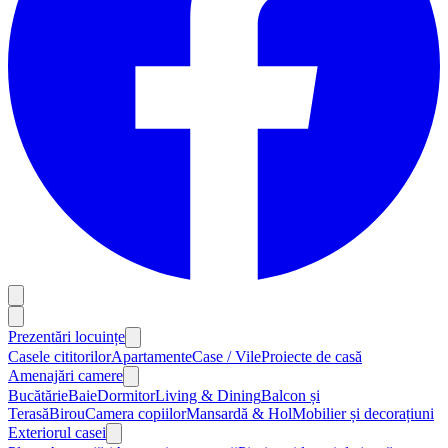
Prezentări locuințe
Casele cititorilor
Apartamente
Case / Vile
Proiecte de casă
Amenajări camere
Bucătărie
Baie
Dormitor
Living & Dining
Balcon și
Terasă
Birou
Camera copiilor
Mansardă & Hol
Mobilier și decorațiuni
Exteriorul casei