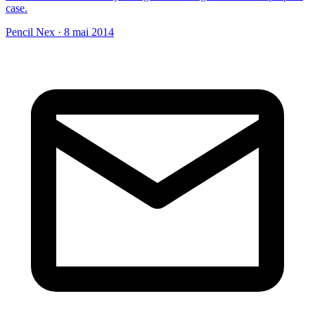
case.
Pencil Nex
·
8 mai 2014