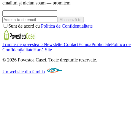
emailuri și niciun spam — promitem.
Abonează-te
Sunt de acord cu
Politica de Confidențialitate
Trimite-ne povestea ta
Newsletter
Contact
Echipa
Publicitate
Politică de
Confidențialitate
Hartă Site
©
2026
Povestea Casei.
Toate drepturile rezervate.
Un website din familia