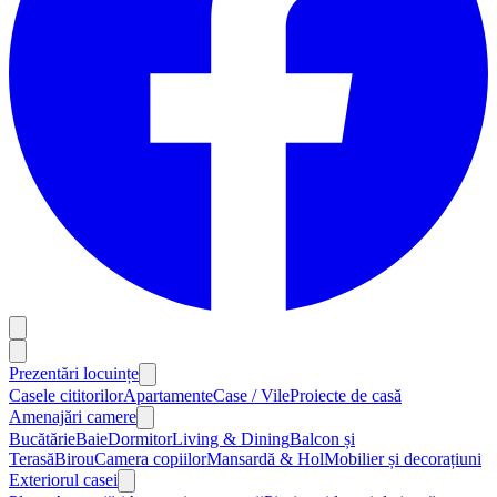
Prezentări locuințe
Casele cititorilor
Apartamente
Case / Vile
Proiecte de casă
Amenajări camere
Bucătărie
Baie
Dormitor
Living & Dining
Balcon și
Terasă
Birou
Camera copiilor
Mansardă & Hol
Mobilier și decorațiuni
Exteriorul casei