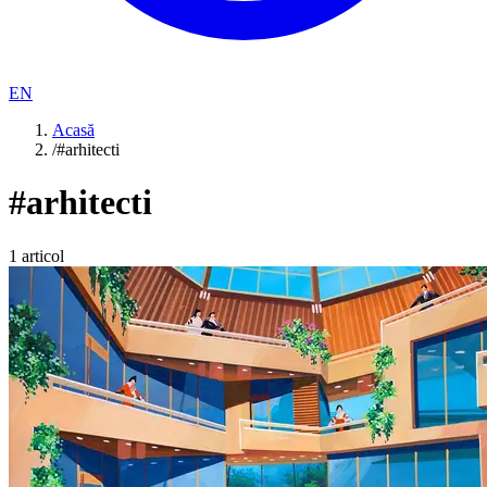
EN
Acasă
/
#arhitecti
#
arhitecti
1
articol