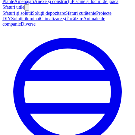
Plante
Amenajări
Anexe și construcții
Piscine și locuri de joacă
Sfaturi utile
Sfaturi și soluții
Soluții depozitare
Sfaturi curățenie
Proiecte
DIY
Soluții iluminat
Climatizare și încălzire
Animale de
companie
Diverse