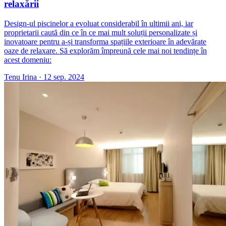
relaxării
Design-ul piscinelor a evoluat considerabil în ultimii ani, iar
proprietarii caută din ce în ce mai mult soluții personalizate și
inovatoare pentru a-și transforma spațiile exterioare în adevărate
oaze de relaxare. Să explorăm împreună cele mai noi tendințe în
acest domeniu:
Tenu Irina
·
12 sep. 2024