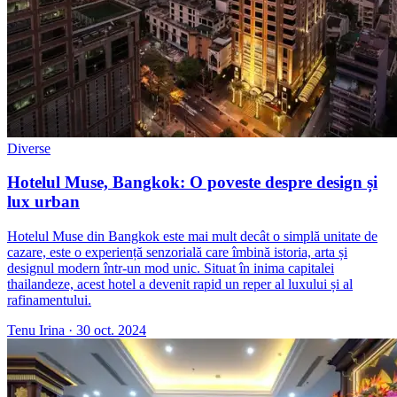
Diverse
Hotelul Muse, Bangkok: O poveste despre design și
lux urban
Hotelul Muse din Bangkok este mai mult decât o simplă unitate de
cazare, este o experiență senzorială care îmbină istoria, arta și
designul modern într-un mod unic. Situat în inima capitalei
thailandeze, acest hotel a devenit rapid un reper al luxului și al
rafinamentului.
Tenu Irina
·
30 oct. 2024