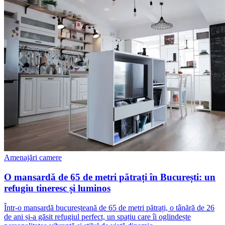
Amenajări camere
O mansardă de 65 de metri pătrați în București: un
refugiu tineresc și luminos
Într-o mansardă bucureșteană de 65 de metri pătrați, o tânără de 26
de ani și-a găsit refugiul perfect, un spațiu care îi oglindește