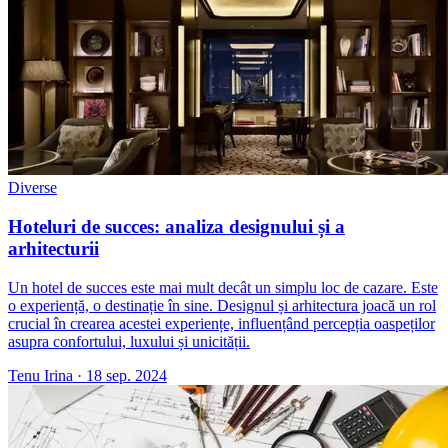
Diverse
Hoteluri de succes: analiza designului și a
arhitecturii
Un hotel de succes este mai mult decât un simplu loc de cazare. Este
o experiență, o destinație în sine. Designul și arhitectura joacă un rol
crucial în crearea acestei experiențe, influențând percepția oaspeților
asupra confortului, luxului și unicității.
Tenu Irina
·
18 sep. 2024