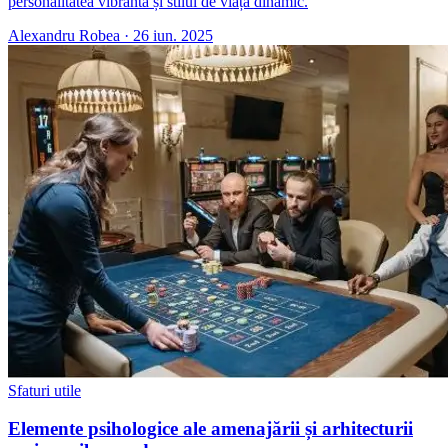
personalitatea vibrantă și stilul de viață dinamic.
Alexandru Robea
·
26 iun. 2025
Sfaturi utile
Elemente psihologice ale amenajării și arhitecturii