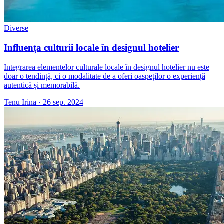
Diverse
Influența culturii locale în designul hotelier
Integrarea elementelor culturale locale în designul hotelier nu este
doar o tendință, ci o modalitate de a oferi oaspeților o experiență
autentică și memorabilă.
Tenu Irina
·
26 sep. 2024