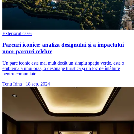
Exteriorul casei
Parcuri iconice: analiza designului și a impactului
unor parcuri celebre
Un parc iconic este mai mult decât un simplu spațiu verde, este o
emblemă a unui oraș, o destinație turistică și un loc de întâlnire
pentru comunitate.
Tenu Irina
·
18 sep. 2024