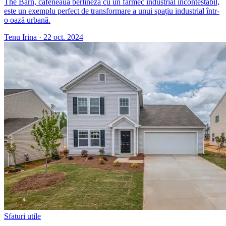
The Barn, cafeneaua berlineză cu un farmec industrial incontestabil,
este un exemplu perfect de transformare a unui spațiu industrial într-
o oază urbană.
Tenu Irina
·
22 oct. 2024
Sfaturi utile