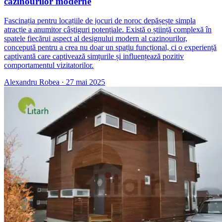
cazinourilor moderne
Fascinația pentru locațiile de jocuri de noroc depășește simpla
atracție a anumitor câștiguri potențiale. Există o știință complexă în
spatele fiecărui aspect al designului modern al cazinourilor,
concepută pentru a crea nu doar un spațiu funcțional, ci o experiență
captivantă care captivează simțurile și influențează pozitiv
comportamentul vizitatorilor.
Alexandru Robea
·
27 mai 2025