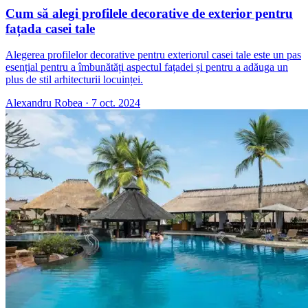
Cum să alegi profilele decorative de exterior pentru
fațada casei tale
Alegerea profilelor decorative pentru exteriorul casei tale este un pas
esențial pentru a îmbunătăți aspectul fațadei și pentru a adăuga un
plus de stil arhitecturii locuinței.
Alexandru Robea
·
7 oct. 2024