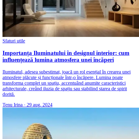
Sfaturi utile
Importanța Iluminatului în designul interior: cum
influențează lumina atmosfera unei încăperi
Iluminatul, adesea subestimat, joacă un rol esențial în crearea unei
atmosfere plăcute și funcționale într-o încăpere. Lumina poate
transforma complet un spațiu, accentuând anumite caracteristici
arhitecturale, creând iluzia de spațiu sau stabilind starea de spirit
dorită.
Tenu Irina
·
29 aug. 2024