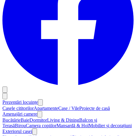
Prezentări locuințe
Casele cititorilor
Apartamente
Case / Vile
Proiecte de casă
Amenajări camere
Bucătărie
Baie
Dormitor
Living & Dining
Balcon și
Terasă
Birou
Camera copiilor
Mansardă & Hol
Mobilier și decorațiuni
Exteriorul casei