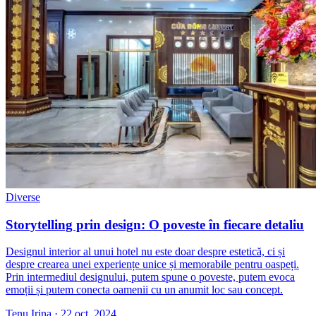
Diverse
Storytelling prin design: O poveste în fiecare detaliu
Designul interior al unui hotel nu este doar despre estetică, ci și
despre crearea unei experiențe unice și memorabile pentru oaspeți.
Prin intermediul designului, putem spune o poveste, putem evoca
emoții și putem conecta oamenii cu un anumit loc sau concept.
Tenu Irina
·
22 oct. 2024