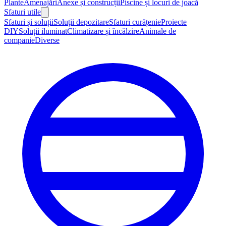
Plante
Amenajări
Anexe și construcții
Piscine și locuri de joacă
Sfaturi utile
Sfaturi și soluții
Soluții depozitare
Sfaturi curățenie
Proiecte
DIY
Soluții iluminat
Climatizare și încălzire
Animale de
companie
Diverse