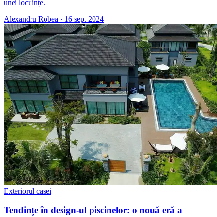
unei locuințe.
Alexandru Robea
·
16 sep. 2024
Exteriorul casei
Tendințe în design-ul piscinelor: o nouă eră a