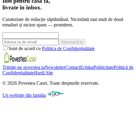
Idei pentru casa ta,
livrate în inbox.
Curatoriate de redacție săptămânal. Niciodată mai mult de două
emailuri și niciun spam — promitem.
Abonează-te
Sunt de acord cu
Politica de Confidențialitate
Trimite-ne povestea ta
Newsletter
Contact
Echipa
Publicitate
Politică de
Confidențialitate
Hartă Site
©
2026
Povestea Casei.
Toate drepturile rezervate.
Un website din familia