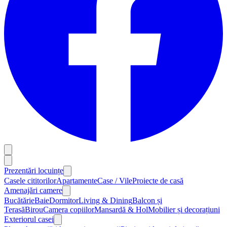
Prezentări locuințe
Casele cititorilor
Apartamente
Case / Vile
Proiecte de casă
Amenajări camere
Bucătărie
Baie
Dormitor
Living & Dining
Balcon și
Terasă
Birou
Camera copiilor
Mansardă & Hol
Mobilier și decorațiuni
Exteriorul casei