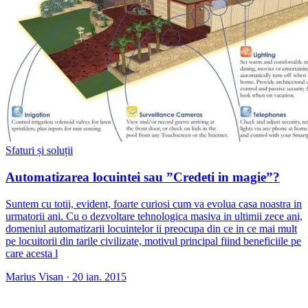
Sfaturi și soluții
Automatizarea locuintei sau ”Credeti in magie”?
Suntem cu totii, evident, foarte curiosi cum va evolua casa noastra in
urmatorii ani. Cu o dezvoltare tehnologica masiva in ultimii zece ani,
domeniul automatizarii locuintelor ii preocupa din ce in ce mai mult
pe locuitorii din tarile civilizate, motivul principal fiind beneficiile pe
care acesta l
Marius Visan
·
20 ian. 2015