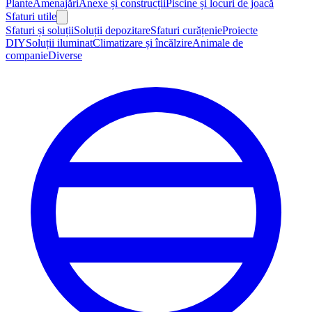
Plante
Amenajări
Anexe și construcții
Piscine și locuri de joacă
Sfaturi utile
Sfaturi și soluții
Soluții depozitare
Sfaturi curățenie
Proiecte
DIY
Soluții iluminat
Climatizare și încălzire
Animale de
companie
Diverse