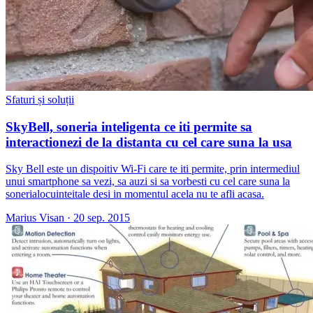
Sfaturi și soluții
SkyBell, soneria inteligenta ce iti permite sa
interactionezi de la distanta cu cel care suna la usa
Sky Bell este un dispoitiv Wi-Fi care te iti permite, prin intermediul
unui smartphone sa vezi, sa auzi si sa vorbesti cu cel care suna la
sonerialocuinteitale desi in momentul acela nu te afli acasa.
Marius Visan
·
20 sep. 2015