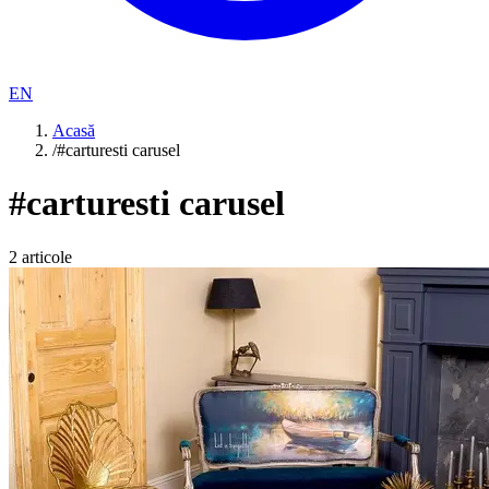
EN
Acasă
/
#carturesti carusel
#
carturesti carusel
2
articole