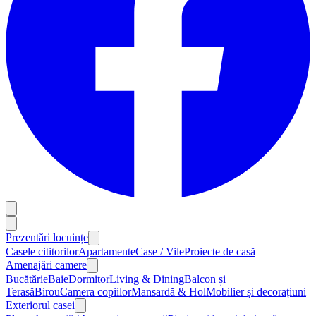
Prezentări locuințe
Casele cititorilor
Apartamente
Case / Vile
Proiecte de casă
Amenajări camere
Bucătărie
Baie
Dormitor
Living & Dining
Balcon și
Terasă
Birou
Camera copiilor
Mansardă & Hol
Mobilier și decorațiuni
Exteriorul casei