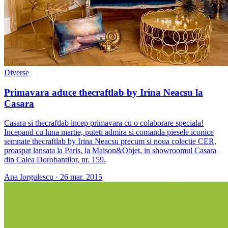
Diverse
Primavara aduce thecraftlab by Irina Neacsu la
Casara
Casara si thecraftlab incep primavara cu o colaborare speciala!
Incepand cu luna martie, puteti admira si comanda piesele iconice
semnate thecraftlab by Irina Neacsu precum si noua colectie CER,
proaspat lansata la Paris, la Maison&Objet, in showroomul Casara
din Calea Dorobantilor, nr. 159.
Ana Iorgulescu
·
26 mar. 2015