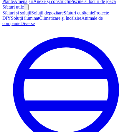
Plante
Amenajări
Anexe și construcții
Piscine și locuri de joacă
Sfaturi utile
Sfaturi și soluții
Soluții depozitare
Sfaturi curățenie
Proiecte
DIY
Soluții iluminat
Climatizare și încălzire
Animale de
companie
Diverse