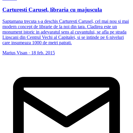
Carturesti Carusel, libraria cu majuscula
Saptamana trecuta s-a deschis Carturesti Carusel, cel mai nou si mai
modern concept de librarie de la noi din tara. Cladirea este un
monument istoric in adevaratul sens al cuvantului, se afla pe strada
Lipscani din Centrul Vechi al Capitalei, si se intinde pe 6 niveluri
care insumeaza 1000 de metri patrati.
Marius Visan
·
18 feb. 2015